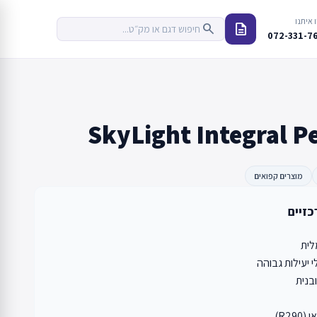
 איתנו
description
search
072-331-7
SkyLight Integral P
מוצרים קפואים
כזיים
ית
 יעילות גבוהה
ובנית
R29)