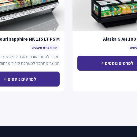
ouri sapphire MK 115 LT PS M
Alaska G AH 100
נימית
יחידת קירור חיצונית
מקרר לטמפרטורה נמוכה לייצוג מוצרי 
לפרטים נוספים
המוצר מתחבר למערכת קירור מרחוק 
arrow_back
דינמי ואפשרות…
לפרטים נוספים
arrow_back