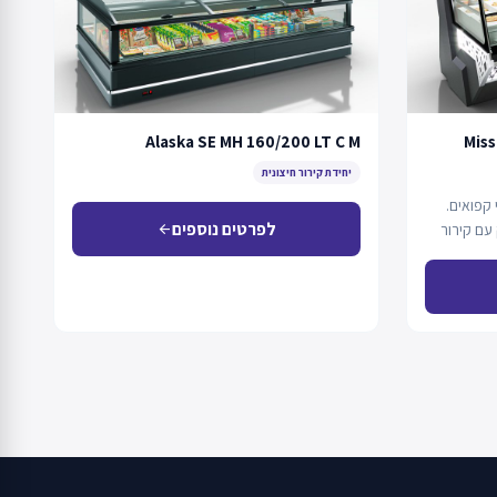
Alaska SE MH 160/200 LT C M
Miss
יחידת קירור חיצונית
קפואים.
לפרטים נוספים
עם קירור
arrow_back