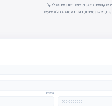
המצויד בגז קירור פרופאן (R290), להצגת מוצרים קפואים באופן מרשים. פתרון אינטגרלי קל
ם, ניראות מצוינת, כושר העמסה גדול וביצועים
אימייל