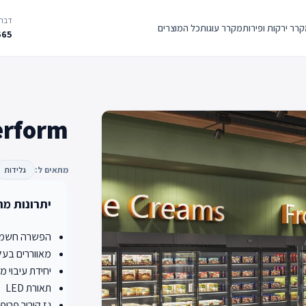
דברו
רר ירקות ופירות
מקרר עוגות
כל המוצרים
665
erform
מתאים ל:
גלידות
יתרונות מר
הפשרה חשמל
מאווררים בעלי
יחידת עיבוי מ
תאורת LED
גז קירור פרופאן (0