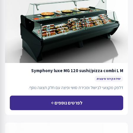
Symphony luxe MG 120 sushi/pizza combi L M
יחידת קירור חיצונית
דלפק מקצועי לבישול ומכירת סושי ופיצה עם חלק תצוגה נוסף.
לפרטים נוספים
arrow_back