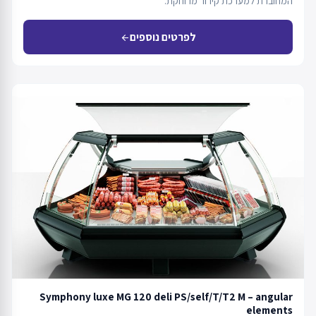
המחוברת למערכת קירור מרוחקת.
לפרטים נוספים
arrow_back
Symphony luxe MG 120 deli PS/self/T/T2 M – angular
elements