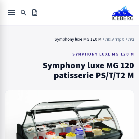
Ski
menu
t
search
description
conten
בית
מקרר עוגות
Symphony luxe MG 120 M
chevron_left
chevron_left
SYMPHONY LUXE MG 120 M
Symphony luxe MG 120
patisserie PS/T/T2 M