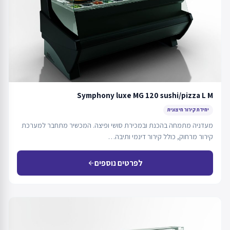
Symphony luxe MG 120 sushi/pizza L M
יחידת קירור חיצונית
מעדניה מתמחה בהכנת ובמכירת סושי ופיצה. המכשיר מתחבר למערכת
קירור מרחוק, כולל קירור דינמי ותיבה…
לפרטים נוספים
arrow_back