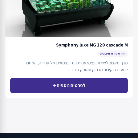
Symphony luxe MG 120 cascade M
יחידת קירור חיצונית
מדף מעצוב לשירות עצמי עם תצוגה עצמאית של סחורה, המחבר
למערכת קירור מרחוק ומספק קירור…
לפרטים נוספים
arrow_back