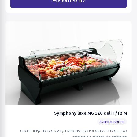
לפרטים נוספים
arrow_back
Symphony luxe MG 120 deli T/T2 M
יחידת קירור חיצונית
מקרר מעדניה עם זכוכית קדמית מוארת, בעל מערכת קירור דינמית