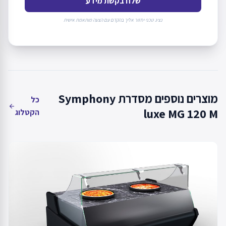
שלח בקשת מידע
נציג טכני יחזור אליך בהקדם עם הצעה מותאמת אישית
מוצרים נוספים מסדרת Symphony
כל
arrow_back
luxe MG 120 M
הקטלוג