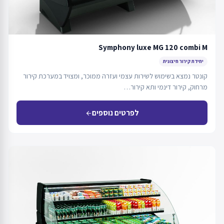
Symphony luxe MG 120 combi M
יחידת קירור חיצונית
קונטר נמצא בשימוש לשירות עצמי ועזרה ממוכר, ומצויד במערכת קירור
מרחוק, קירור דינמי ותא קירור…
לפרטים נוספים
arrow_back