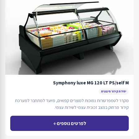
Symphony luxe MG 120 LT PS/self M
יחידת קירור חיצונית
מקרר לטמפרטורות נמוכות למוצרים קפואים, מיועד למתחבר למערכת
קירור מרחוק במצב זכוכית עצמי לשירות עצמי.
לפרטים נוספים
arrow_back