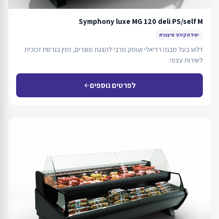
Symphony luxe MG 120 deli PS/self M
יחידת קירור חיצונית
דלוע בעל מבנה רדיאלי ועומק מרבי להצגת מוצרים, זמין בגרסת זכוכית
לשירות עצמי.
לפרטים נוספים
arrow_back