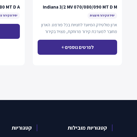
80 MT D A
Indiana 3/2 MV 070/080/090 MT D M
יחידת קירור חיצונית
יחידת קירור פ
ארון מולטידק המיועד לחנויות בכל פורמט. הארון
מחובר למערכת קירור מרוחקת, מצויד בקירור
דינמי ותא…
לפרטים נוספים
arrow_back
קטגוריות מובילות
קטגוריות