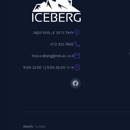
location_on
יחיאל דרזנר 4, פתח תקווה
call
072-331-7665
mail
Yosi-iceberg@mil-ac.co.il
schedule
א׳-ה׳ 9:00-18:00 | ו׳ 9:00-13:00
פותח ע״י
Webify