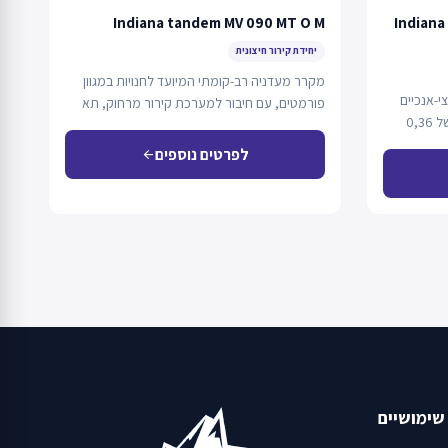
Indiana tandem MV 090 MT O M
Indiana
יחידת קירור חיצונית
מקרר מעדניה רב-קומתי המיועד לחנויות במגוון
י-אנכיים
פורמטים, עם חיבור למערכת קירור מרחוק, תא
עם אלמנט זוויתי ES-90 ושטח תצוגה של 0,36
מואר בתאורת…
לפרטים נוספים
arrow_back
שימושיים