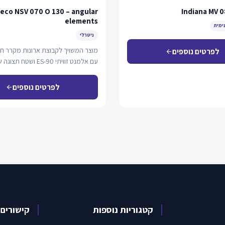
 eco NSV 070 O 130 – angular
Indiana MV 0
elements
נימית
ניטרלי
מוצר המשויך לקבוצת ארונות מקרר חצ
לפרטים נוספים
arrow_back
מ"ר.…
לפרטים נוספים
arrow_back
קטגוריות נוספות
קישורים 