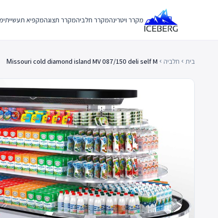
Ski
t
מקרר ויטרינה
מקרר חלביה
מקרר תצוגה
מקפיא תעשייתי
מק
conten
בית
חלביה
Мissouri cold diamond island MV 087/150 deli self M
chevron_left
chevron_left