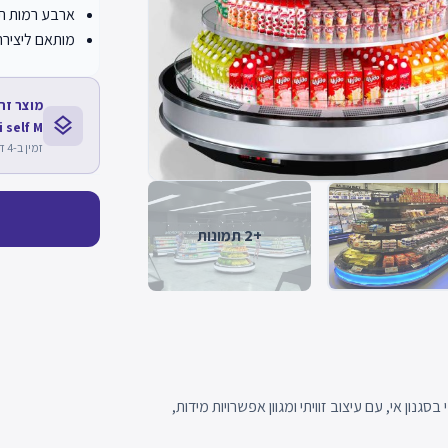
ארבע רמות תצ
מותאם ליצירת 
layers
 self M
זמין ב-4 דגמים נוספים
+2 תמונות
סגנון אי, עם עיצוב זוויתי ומגוון אפשרויות מידות,