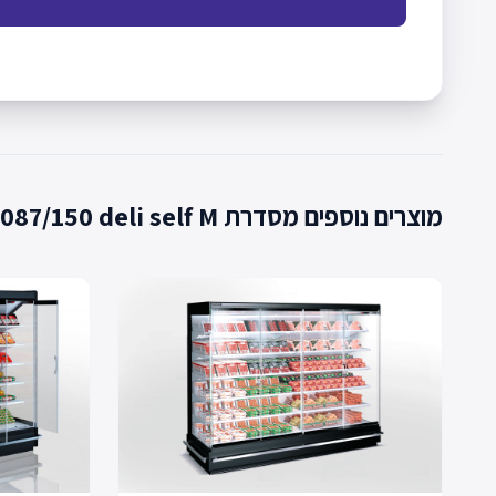
מוצרים נוספים מסדרת Мissouri cold diamond island MV 087/150 deli self M