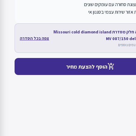
וגת סחורה עם עומקים שונים
אזור שירות עצמי בסגנון אי
מוצר זה חלק מסדרת Мissouri cold diamond island
צפה בכל הסדרה
MV 087/150 deli
add_shopping_cart
הוסף להצעת מחיר