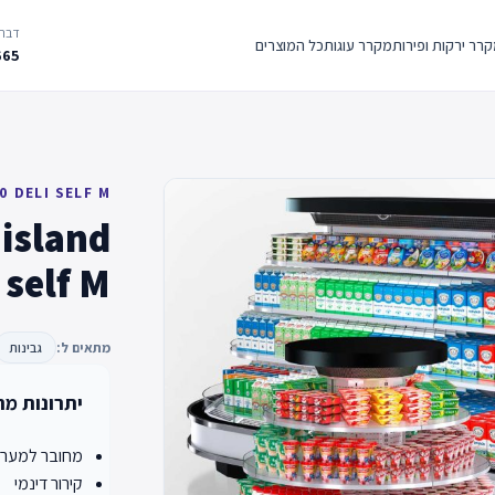
דברו
רר ירקות ופירות
מקרר עוגות
כל המוצרים
665
 DELI SELF M
island
 self M
מתאים ל:
גבינות
יתרונות מר
מחובר למערכת
קירור דינמי