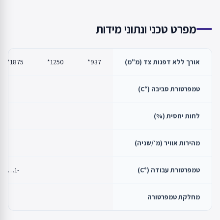
מפרט טכני ונתוני מידות
אורך ללא דפנות צד (מ"מ)
937*
1250*
1875*
טמפרטורת סביבה (°C)
לחות יחסית (%)
מהירות אוויר (מ׳/שניה)
טמפרטורת עבודה (°C)
-1…+1/0…+2/+2…+4/+4…+6
מחלקת טמפרטורה