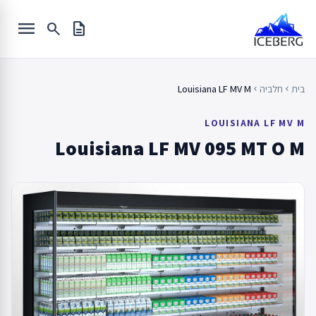
Ski
menu
t
search
description
conten
בית
חלביה
Louisiana LF MV M
chevron_left
chevron_left
LOUISIANA LF MV M
Louisiana LF MV 095 MT O M