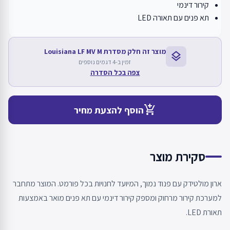
קירור דינמי
תא פנים עם תאורה LED
מוצר זה חלק מסדרת Louisiana LF MV M
layers
זמין ב-4 דגמים נוספים
צפה בכל הסדרה
add_shopping_cart
הוסף להצעת מחיר
סקירת מוצר
ארון מולטידק עם פנוד נמוך, המיועד לחנויות בכל פורמט. המוצר מתחבר
למערכת קירור מרחוק ומספק קירור דינמי עם תא פנים מואר באמצעות
תאורת LED.