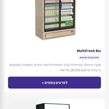
MultiFresh Bio
יחידת קירור פנימית
מקרר ורטיקלי עם יחידת קירור פנימית ודלתות זכוכית, המופעל באמצעות
גז קירור פרופאן (R290), אידיאלי…
לפרטים נוספים
arrow_back