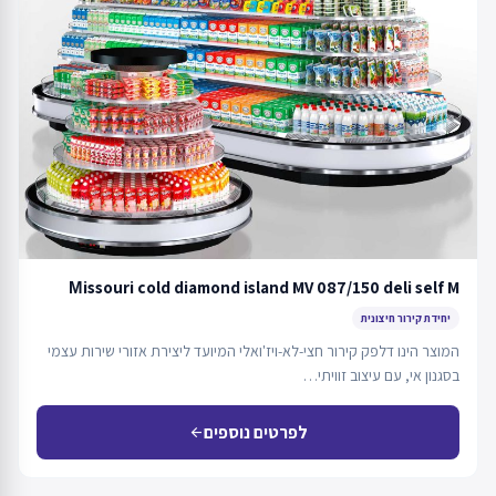
Мissouri cold diamond island MV 087/150 deli self M
יחידת קירור חיצונית
המוצר הינו דלפק קירור חצי-לא-ויז'ואלי המיועד ליצירת אזורי שירות עצמי
בסגנון אי, עם עיצוב זוויתי…
לפרטים נוספים
arrow_back