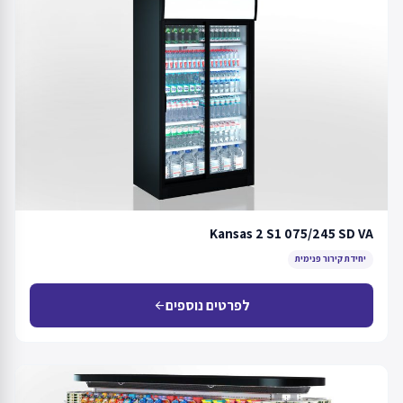
Kansas 2 S1 075/245 SD VA
יחידת קירור פנימית
לפרטים נוספים
arrow_back