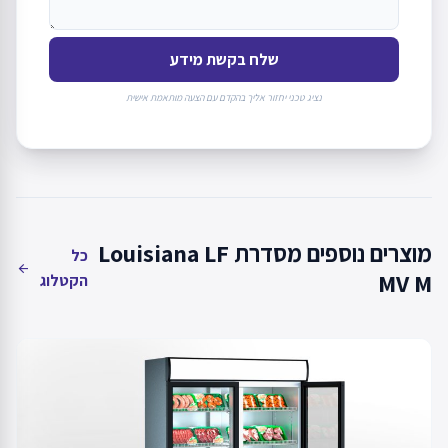
שלח בקשת מידע
נציג טכני יחזור אליך בהקדם עם הצעה מותאמת אישית
מוצרים נוספים מסדרת Louisiana LF
כל
arrow_back
MV M
הקטלוג