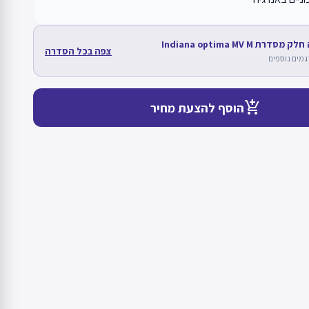
סדרת Indiana optima MV M
צפה בכל הסדרה
add_shopping_cart
הוסף להצעת מחיר