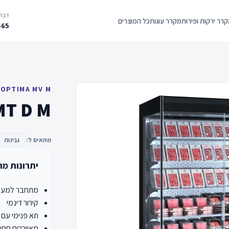
דברו
רר ירקות ופירות
מקרר עוגות
כל המוצרים
665
 OPTIMA MV M
MT D M
מתאים ל:
גבינות
יתרונות מר
מתחבר למערכ
קירור דינמי
תא פנימי עם תא
מאווררים חסכו