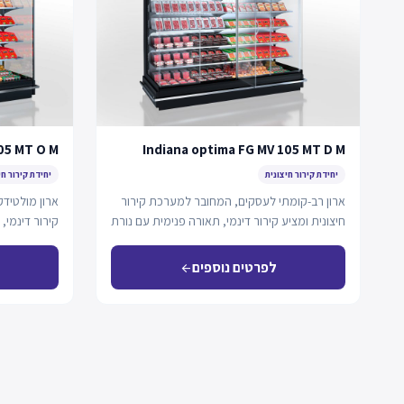
05 MT O M
Indiana optima FG MV 105 MT D M
יחידת קירור חיצונית
יחידת קירור חי
ארון רב-קומתי לעסקים, המחובר למערכת קירור
ארון מולטיד
חיצונית ומציע קירור דינמי, תאורה פנימית עם נורת
LED…
חסכוניים באנ
לפרטים נוספים
arrow_back