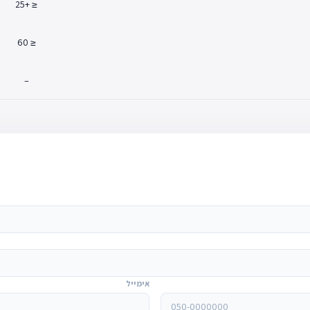
≤ +25
≤ 60
–
אימייל