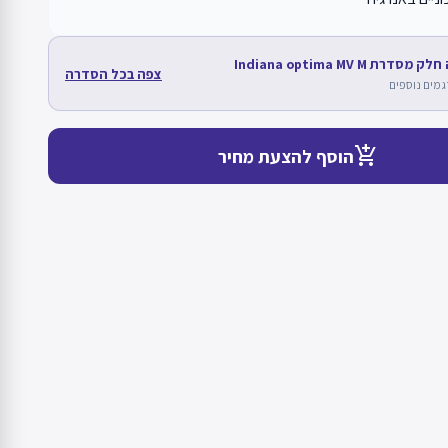
סדרת Indiana optima MV M
צפה בכל הסדרה
add_shopping_cart
הוסף להצעת מחיר