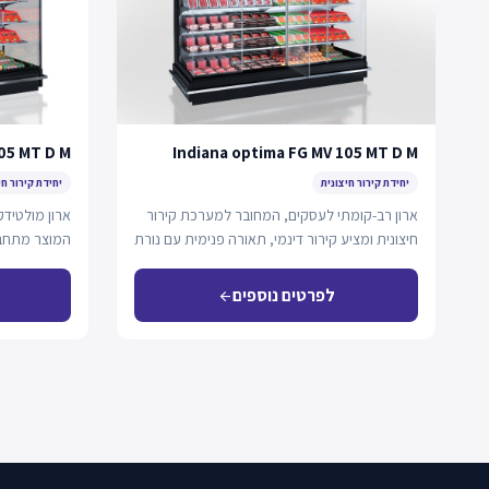
05 MT D M
Indiana optima FG MV 105 MT D M
יחידת קירור חיצונית
יחידת קירור חי
ארון רב-קומתי לעסקים, המחובר למערכת קירור
ארון מולטיד
חיצונית ומציע קירור דינמי, תאורה פנימית עם נורת
המוצר מתחב
LED…
קירור דינמי,
לפרטים נוספים
arrow_back