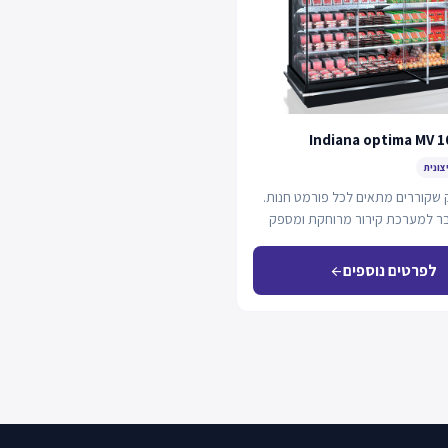
Indiana optima MV 1
צונית
ק שקוררים מתאים לכל פורמט חנות.
ר למערכת קירור מרוחקת ומספק
…
לפרטים נוספים
arrow_back