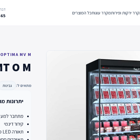
דברו
רר ירקות ופירות
מקרר עוגות
כל המוצרים
665
 OPTIMA MV M
MT O M
מתאים ל:
גבינות
יתרונות מר
מתחבר למערכ
קירור דינמי
תאורה LED פנימית
מאווררים חסכו