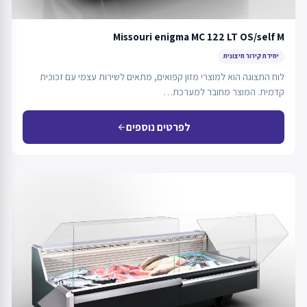
Missouri enigma MC 122 LT OS/self M
יחידת קירור חיצונית
לוח התצוגה הוא למוצרי מזון קפואים, מתאים לשירות עצמי עם זכוכית
קדמית. המוצר מחובר למערכת…
לפרטים נוספים
arrow_back