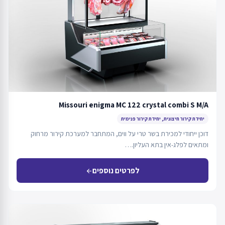
Missouri enigma MC 122 crystal combi S M/A
יחידת קירור חיצונית, יחידת קירור פנימית
דוכן ייחודי למכירת בשר טרי על ווים, המתחבר למערכת קירור מרחוק
ומתאים לפלג-אין בתא העליון.…
לפרטים נוספים
arrow_back