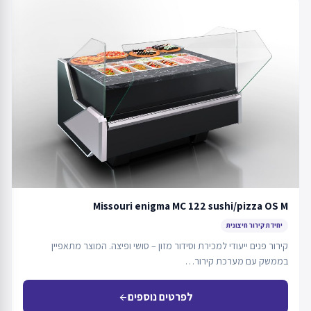
Missouri enigma MC 122 sushi/pizza OS M
יחידת קירור חיצונית
קירור פנים ייעודי למכירת וסידור מזון – סושי ופיצה. המוצר מתאפיין
בממשק עם מערכת קירור…
לפרטים נוספים
arrow_back