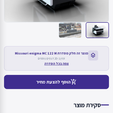
מוצר זה חלק מסדרת Missouri enigma MC 122 M
layers
זמין ב-20 דגמים נוספים
צפה בכל הסדרה
add_shopping_cart
הוסף להצעת מחיר
סקירת מוצר