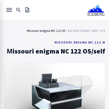
Ski
menu
t
search
description
conten
בית
מקרר מעדניה (ויטרינה)
Missouri enigma MC 122 M
chevron_left
chevron_left
MISSOURI ENIGMA MC 122 M
Мissouri enigma NC 122 OS/self