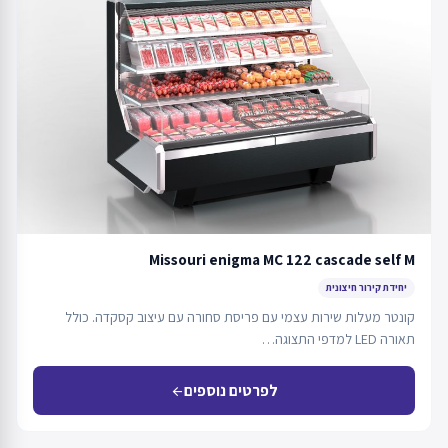
Missouri enigma MC 122 cascade self M
יחידת קירור חיצונית
קונטר מעלות שירות עצמי עם פריסת סחורה עם עיצוב קסקדה. כולל
תאורה LED למדפי התצוגה…
לפרטים נוספים
arrow_back