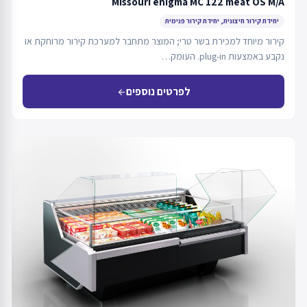
Missouri enigma MC 122 meat OS M/A
יחידת קירור חיצונית, יחידת קירור פנימית
קירור מיוחד למכירת בשר טרי; המוצר מתחבר למערכת קירור מרוחקת או
נקבע באמצעות plug-in. העומק…
לפרטים נוספים
arrow_back