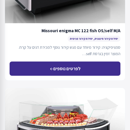
Missouri enigma MC 122 fish OS/self M/A
יחידת קירור חיצונית, יחידת קירור פנימית
ספציפיקציה: קירור מיוחד עם מגש קירור נוסף למכירת דגים על קרח.
המוצר זמין בגרסת self…
לפרטים נוספים
arrow_back