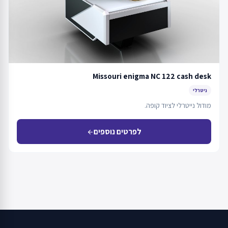
Missouri enigma NC 122 cash desk
ניטרלי
מודול נייטרלי לציוד קופה.
לפרטים נוספים
arrow_back