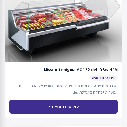
Missouri enigma MC 122 deli OS/self M
יחידת קירור חיצונית
מקרר מעדניה עם זכוכית פנורמית לתצוגה מיטבית של הסחורה, עם
אפשרות לבחירה בין גרסת deli…
לפרטים נוספים
arrow_back