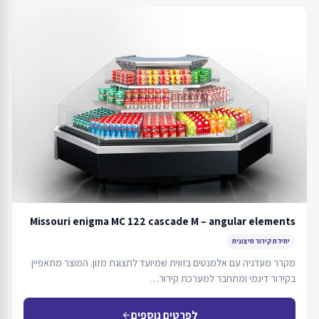
Missouri enigma MC 122 cascade M – angular elements
יחידת קירור חיצונית
מקרר מעדניה עם אלמנטים בזווית שמיועד לתצוגת מזון. המוצר מתאפיין
בקירור דינמי ומתחבר למערכת קירור…
לפרטים נוספים
arrow_back