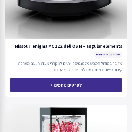
Missouri enigma MC 122 deli OS M – angular elements
יחידת קירור חיצונית
מדובר במודול המציע אלמנטים זוויתיים למקררי מעדניה, עם מערכת
קירור חיצונית מתקדמת לשיפור ביצועי הקירור…
לפרטים נוספים
arrow_back