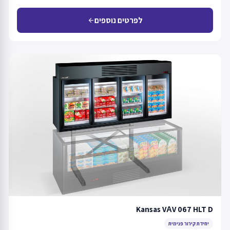
לפרטים נוספים
arrow_back
Kansas VАV 067 HLT D
יחידת קירור פנימית