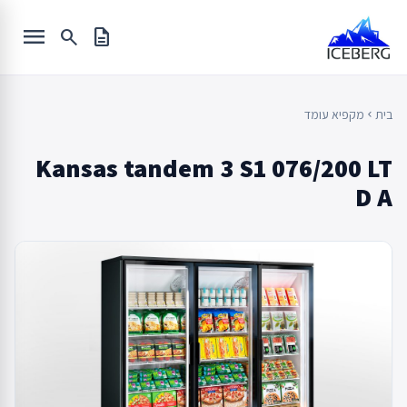
Ski
menu
t
search
description
conten
בית
מקפיא עומד
chevron_left
Kansas tandem 3 S1 076/200 LT
D A