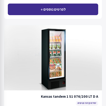
לפרטים נוספים
arrow_back
Kansas tandem 1 S1 076/200 LT D A
יחידת קירור פנימית