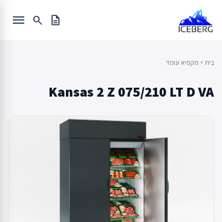
Ski
menu
t
search
description
conten
בית
מקפיא עומד
chevron_left
Kansas 2 Z 075/210 LT D VA