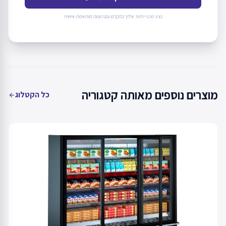
נציג טכני יחזור אליך בהקדם עם הצעה מותאמת אישית
מוצרים נוספים מאותה קטגוריה
כל הקטלוג
arrow_back