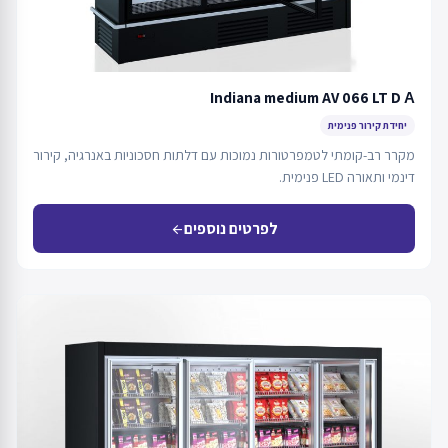
Indiana medium AV 066 LT D А
יחידת קירור פנימית
מקרר רב-קומתי לטמפרטורות נמוכות עם דלתות חסכוניות באנרגיה, קירור
דינמי ותאורה LED פנימית.
לפרטים נוספים
arrow_back