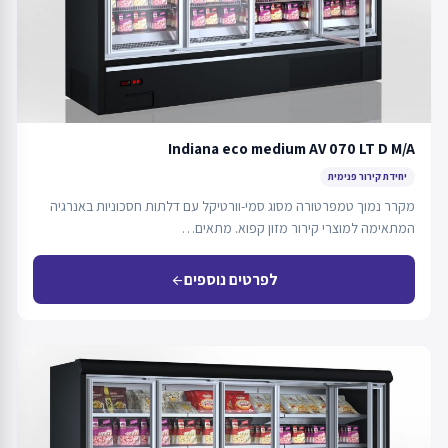
Indiana eco medium AV 070 LT D M/A
יחידת קירור פנימית
מקרר נמוך טמפרטורה מסוג סמי-וורטיקל עם דלתות חסכוניות באנרגיה
המתאימה למוצרי קירור מזון קפוא. מתאים…
לפרטים נוספים
arrow_back