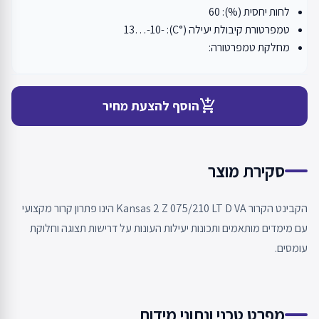
לחות יחסית (%): 60
טמפרטורת קיבולת יעילה (°C): -13…-10
מחלקת טמפרטורה:
add_shopping_cart
הוסף להצעת מחיר
סקירת מוצר
הקבינט הקרור Kansas 2 Z 075/210 LT D VA הינו פתרון קרור מקצועי
עם מימדים מותאמים ותכונות יעילות העונות על דרישות תצוגה וחלוקת
עומסים.
מפרט טכני ונתוני מידות