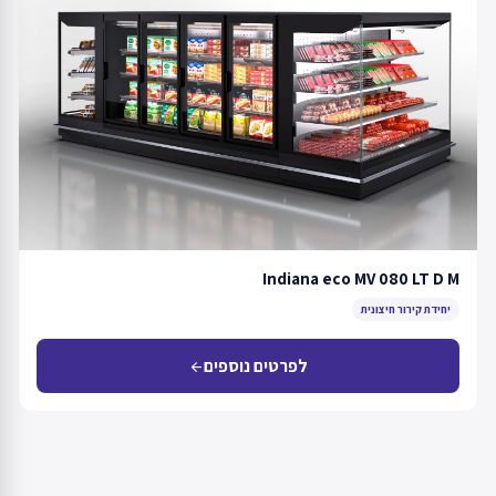
Indiana eco MV 080 LT D M
יחידת קירור חיצונית
לפרטים נוספים
arrow_back