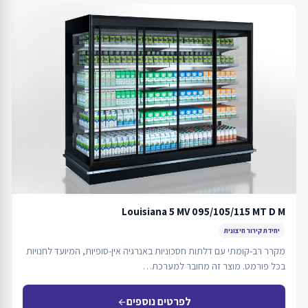
Louisiana 5 MV 095/105/115 MT D M
יחידת קירור חיצונית
מקרר רב-קומתי עם דלתות חסכוניות באנרגיה אין-סופיות, המיועד לחנויות
בכל פורמט. מוצר זה מחובר למערכת…
לפרטים נוספים
arrow_back