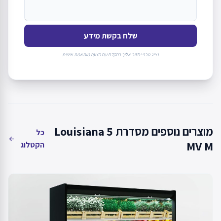
שלח בקשת מידע
נציג טכני יחזור אליך בהקדם עם הצעה מותאמת אישית
מוצרים נוספים מסדרת Louisiana 5
כל
arrow_back
MV M
הקטלוג