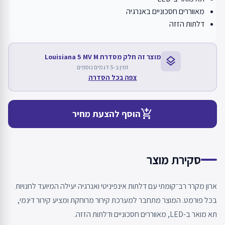
מאווררים חסכוניים באנרגיה
דלתות הזזה
מוצר זה חלק מסדרת Louisiana 5 MV M
layers
זמין ב-5 דגמים נוספים
צפה בכל הסדרה
add_shopping_cart
הוסף להצעת מחיר
סקירת מוצר
ארון מקרר רב־קומתי עם דלתות אינפיניטי ואנרגיה יעילה המיועד לחנויות
בכל פורמט. המוצר מתחבר למערכת קירור מרוחקת ומציע קירור דינמי,
תא מואר ב-LED, מאווררים חסכוניים ודלתות הזזה.