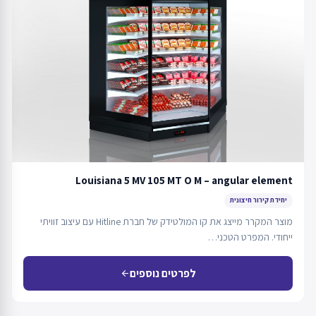
Louisiana 5 MV 105 MT O M – angular element
יחידת קירור חיצונית
מוצר המקרר מייצג את קו המולטידק של חברת Hitline עם עיצוב זוויתי
ייחודי. המפרט הטכני…
לפרטים נוספים
arrow_back