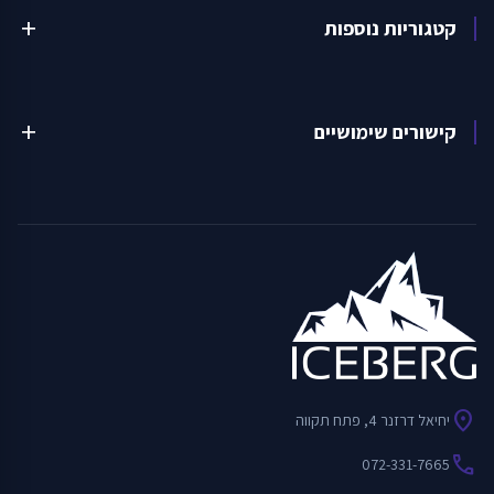
קטגוריות נוספות
add
קישורים שימושיים
add
location_on
יחיאל דרזנר 4, פתח תקווה
call
072-331-7665