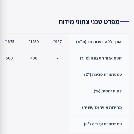
מפרט טכני ונתוני מידות
אורך ללא דפנות צד (מ"מ)
937*
1250*
1875*
שטח אזור התצוגה (מ"ר)
–
400
600
טמפרטורת סביבה (°C)
לחות יחסית (%)
מהירות אוויר (מ׳/שניה)
טמפרטורת עבודה (°C)
0…+2/+2…+4/+4…+6