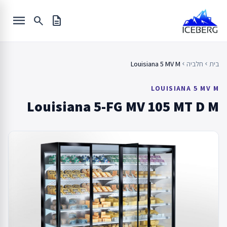
Ski
menu
t
search
description
conten
בית
חלביה
Louisiana 5 MV M
chevron_left
chevron_left
LOUISIANA 5 MV M
Louisiana 5-FG MV 105 MT D M