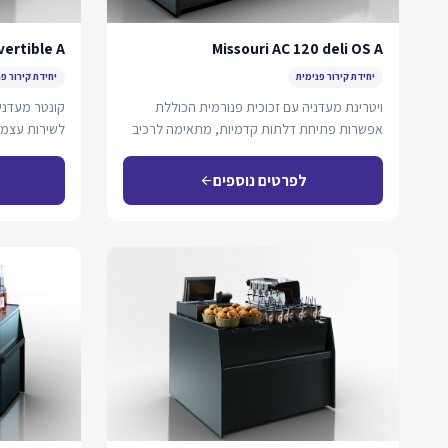
vertible A
Missouri AC 120 deli OS A
יחידת קירור פנימית
יחידת קירור פ
ויטרינת מעדניה עם זכוכית פנורמית הכוללת
קונטר מעדני
אפשרות פתיחת דלתות קדמיות, מתאימה לרכיב
לשירות עצמי
פלג-אין עם קירור…
לפרטים נוספים
arrow_back