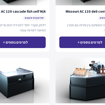
 AC 120 cascade fish self M/A
Missouri AC 120 deli con
נימית
יחידת קירור חיצונית
ה המשתנה בין שירות עם מוכרן
דלפק מקרר ייחודי למכירת דגים טריים
.
המיועד לשירות עצמי.
לפרטים נוספים
לפרטים נוספים
arrow_back
arrow_back