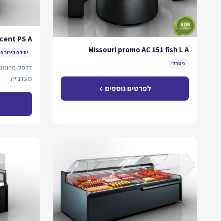
cent PS A
Missouri promo AC 151 fish L A
יחידת קירור פ
ניטרלי
דלפק פרומוצי
מעדנייה.
לפרטים נוספים
arrow_back