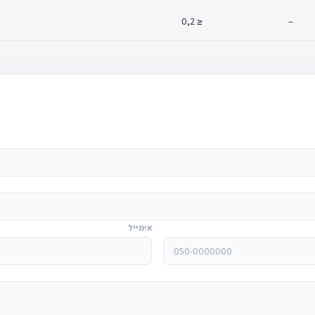
≤ 0,2
–
אימייל