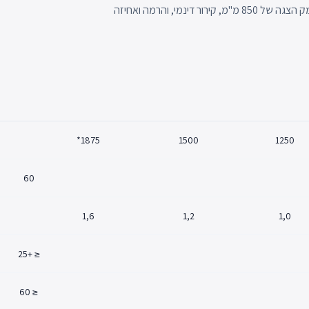
קירור בטמפרטורות נמוכות למוצרים קפואים, מתאים לשקע חשמלי, עומק הצגה של 850 מ"מ, קירור דינמי, והרמה ואחיזה
1875*
1500
1250
60
1,6
1,2
1,0
≤ +25
≤ 60