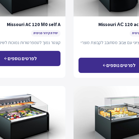
Missouri AC 120 М0 self A
Missouri АС 120 ac
נימית
יחידת קירור פנימית
וני עם אַבּוֹב מסתובב לקבוצת מוצרי
קונטר נמוך לטמפרטורות נמוכות לשימו
לפרטים נוספים
arrow_back
לפרטים נוספים
arrow_back