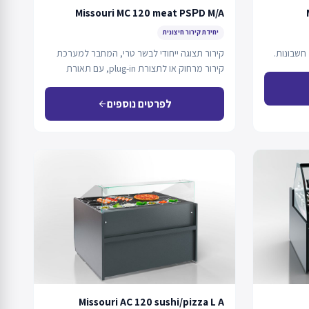
Missouri MC 120 meat PSРD M/A
יחידת קירור חיצונית
חשבונות.
קירור תצוגה ייחודי לבשר טרי, המחבר למערכת
קירור מרחוק או לתצורת plug-in, עם תאורת
LED…
לפרטים נוספים
arrow_back
Missouri AC 120 sushi/pizza L A