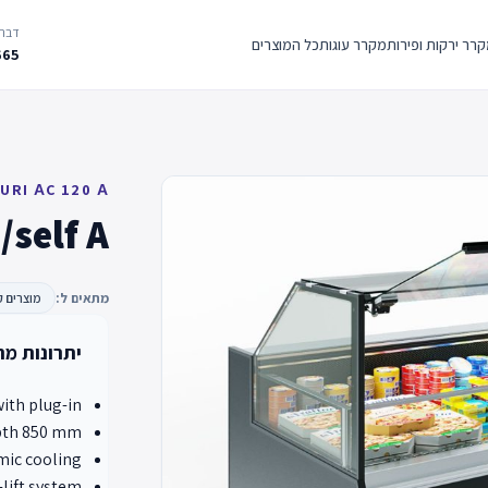
דברו
רר ירקות ופירות
מקרר עוגות
כל המוצרים
665
URI АC 120 А
/self A
מתאים ל:
מוצרים ק
יתרונות מר
with plug-in
pth 850 mm
ic cooling
-lift system