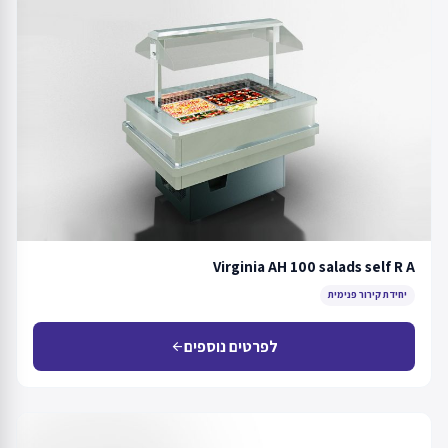
Virginia AH 100 salads self R A
יחידת קירור פנימית
לפרטים נוספים
arrow_back