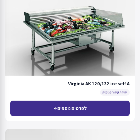
Virginia AK 120/132 ice self A
יחידת קירור פנימית
לפרטים נוספים
arrow_back