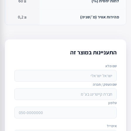
לחות יחסית (%)
≤ 60
מהירות אוויר (מ׳/שניה)
≤ 0,2
התעניינות במוצר זה
שם מלא
שם העסק / חברה
טלפון
אימייל