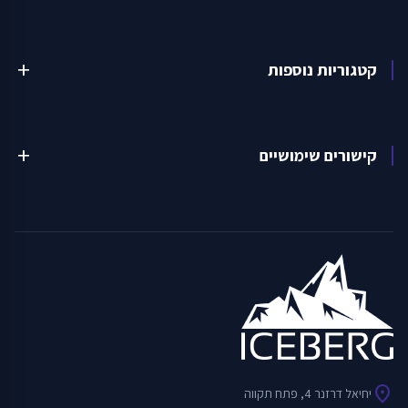
קטגוריות נוספות
add
קישורים שימושיים
add
location_on
יחיאל דרזנר 4, פתח תקווה