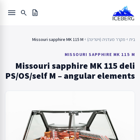
Ski
menu
t
search
description
conten
בית
מקרר מעדניה (ויטרינה)
Missouri sapphire MK 115 M
chevron_left
chevron_left
MISSOURI SAPPHIRE MK 115 M
Missouri sapphire MK 115 deli
PS/OS/self M – angular elements