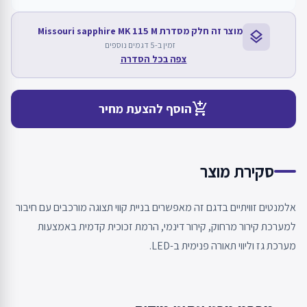
מוצר זה חלק מסדרת Missouri sapphire MK 115 M
layers
זמין ב-5 דגמים נוספים
צפה בכל הסדרה
add_shopping_cart
הוסף להצעת מחיר
סקירת מוצר
אלמנטים זוויתיים בדגם זה מאפשרים בניית קווי תצוגה מורכבים עם חיבור
למערכת קירור מרחוק, קירור דינמי, הרמת זכוכית קדמית באמצעות
מערכת גז וליווי תאורה פנימית ב-LED.