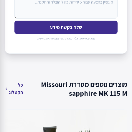
שלח בקשת מידע
נציג טכני יחזור אליך בהקדם עם הצעה מותאמת אישית
מוצרים נוספים מסדרת Missouri
כל
arrow_back
sapphire MK 115 M
הקטלוג