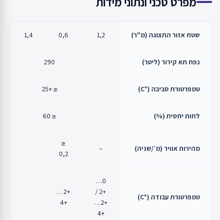
מפרט טכני ונתוני מידות
שטח אזור התצוגה (מ"ר)
1,2
0,6
1,4
7
נפח תא קירור (ליטר)
290
טמפרטורת סביבה (°C)
≤ +25
לחות יחסית (%)
≤ 60
≤
מהירות אוויר (מ׳/שניה)
–
0,2
0…
+2…
+2 /
טמפרטורת עבודה (°C)
+4
+2…
+4