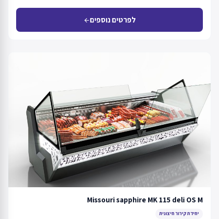
לפרטים נוספים
arrow_back
Missouri sapphire MK 115 deli OS M
יחידת קירור חיצונית