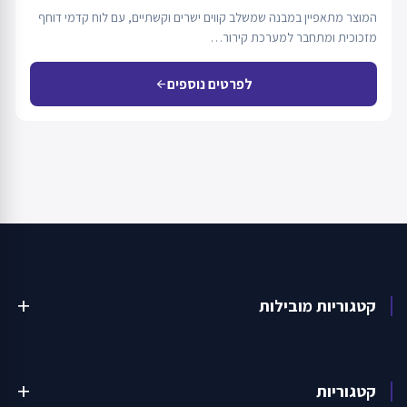
המוצר מתאפיין במבנה שמשלב קווים ישרים וקשתיים, עם לוח קדמי דוחף
מזכוכית ומתחבר למערכת קירור…
לפרטים נוספים
arrow_back
קטגוריות מובילות
add
קטגוריות
add