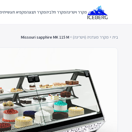
Ski
t
מקרר ויטרינה
מקרר חלביה
מקרר תצוגה
מקפיא תעשייתי
מק
conten
בית
מקרר מעדניה (ויטרינה)
Missouri sapphire MK 115 M
chevron_left
chevron_left