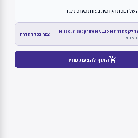
 של זכוכית הקדמית בעזרת מערכת לגז
ת Missouri sapphire MK 115 M
צפה בכל הסדרה
add_shopping_cart
הוסף להצעת מחיר