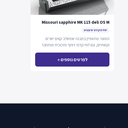
Missouri sapphire MK 115 deli OS M
יחידת קירור חיצונית
המוצר מתאפיין במבנה שמשלב קווים ישרים
וקשתיים, עם לוח קדמי דוחף מזכוכית ומתחבר
למערכת קירור…
לפרטים נוספים
arrow_back