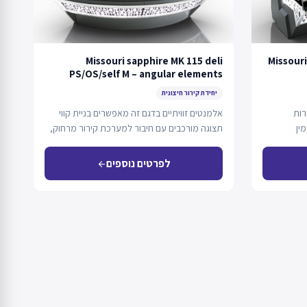
Missouri sapphire MK 115 deli
Missouri
PS/OS/self M – angular elements
יחידת קירור חיצונית
רות
אלמנטים זוויתיים בדגם זה מאפשרים בניית קווי
ין
תצוגה מורכבים עם חיבור למערכת קירור מרחוק,
קירור…
לפרטים נוספים
arrow_back