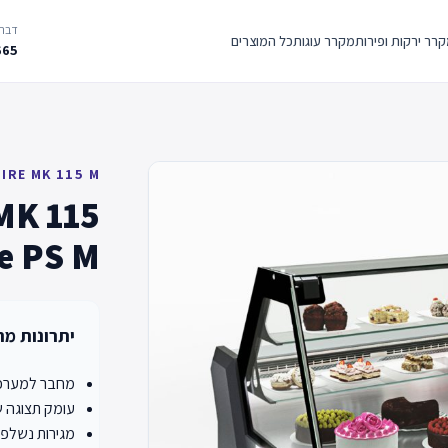
דברו
רר ירקות ופירות
מקרר עוגות
כל המוצרים
665
IRE MK 115 M
MK 115
ie PS M
יתרונות מר
מחבר למערכת
עומק תצוגה של 850
מגירות נשלפו