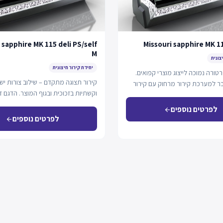
 sapphire MK 115 deli PS/self
Missouri sapphire MK 1
M
צונית
יחידת קירור חיצונית
רה נמוכה לייצוג מוצרי קפואים.
קירור תצוגה מתקדם – שילוב צורות יש
 למערכת קירור מרחוק עם קירור
וקשתיות בזכוכית ובגוף המוצר. הדגם זמ
רות…
במתכונת זכוכית,…
לפרטים נוספים
arrow_back
לפרטים נוספים
arrow_back