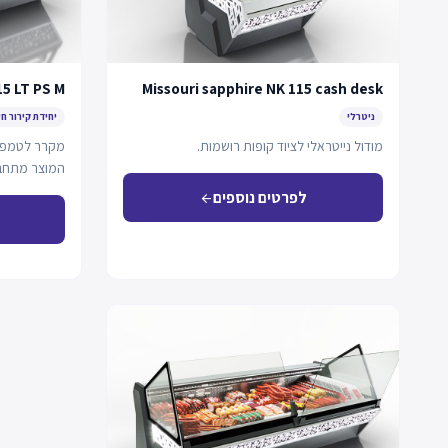
15 LT PS M
Missouri sapphire NK 115 cash desk
ניטרלי
יחידת קירור חי
מודול נייטראלי לציוד קופות רושמות.
מקרר לטמפרטו
המוצר מתחבר
דינמי ואפש
לפרטים נוספים
arrow_back