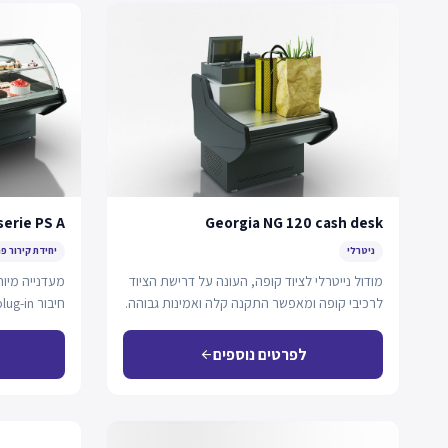
serie PS A
Georgia NG 120 cash desk
ניטרלי
יחידת קירור פ
מודול נייטרלי לציוד קופה, העונה על דרישת הציוד
מעדנייה מיוח
לרכיבי קופה ומאפשר התקנה קלה ואמינות גבוהה.
מתקדמות…
לפרטים נוספים
arrow_back