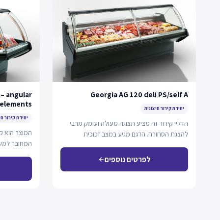
 – angular
Georgia AG 120 deli PS/self A
elements
יחידת קירור חיצונית
יחידת קירור חי
הדליי קירור זה מציע תצוגה מעולה ועומק מרבי
המוצר הוא קיר
להצגת הסחורה. הדגם מגיע במצב זכוכית
המחובר למער
עצמאי…
תצוגה…
לפרטים נוספים
arrow_back