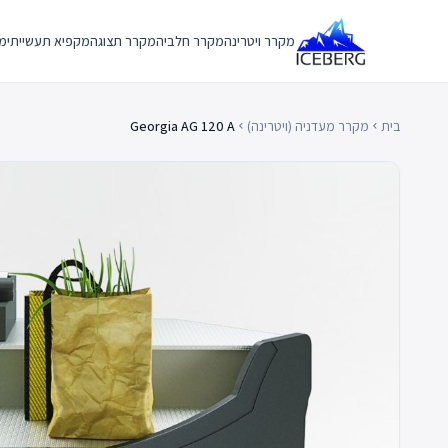
Ski
t
מקרר ויטרינה
מקרר חלביה
מקרר תצוגה
מקפיא תעשייתי
מק
conten
בית
מקרר מעדניה (ויטרינה)
Georgia AG 120 A
chevron_left
chevron_left