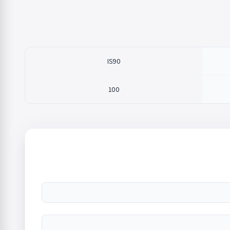
IS90
100