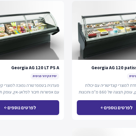
Georgia AG 120 LT PS A
Georgia AG 120 patis
נימית
יחידת קירור פנימית
דת למוצרי קונדיטוריה עם יכולת
מעדניה בטמפרטורה נמוכה למוצרי קיר
חיבור plug-in, עומק תצוגה של 860 מ"מ ותכונות
עם אפשרות חיבור לפלאג-אין, עומק ת
790 מ"מ…
לפרטים נוספים
לפרטים נוספים
arrow_back
arrow_back