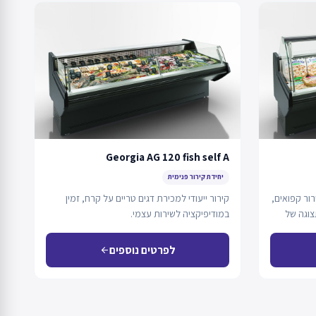
Georgia AG 120 fish self A
יחידת קירור פנימית
ור קפואים,
קירור ייעודי למכירת דגים טריים על קרח, זמין
צוגה של
במודיפיקציה לשירות עצמי.
לפרטים נוספים
arrow_back