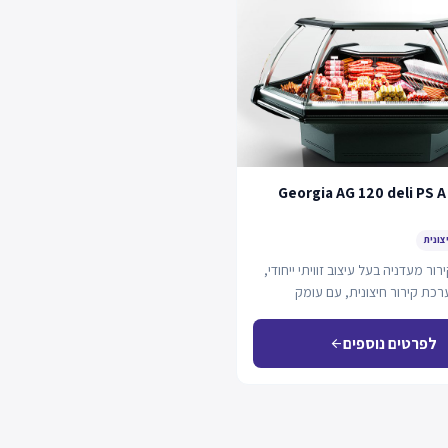
Georgia AG 120 deli PS A
צונית
ור מעדניה בעל עיצוב זוויתי ייחודי,
כת קירור חיצונית, עם עומק
לפרטים נוספים
arrow_back