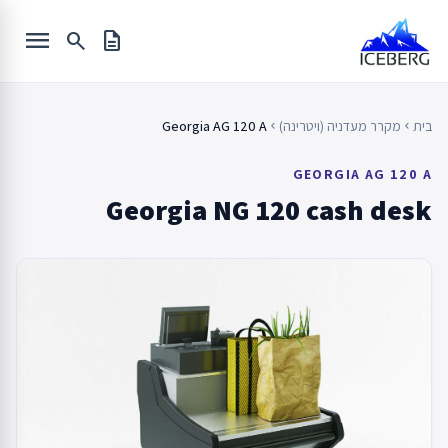
Ski
menu
t
search
description
conten
בית
מקרר מעדניה (ויטרינה)
Georgia AG 120 A
chevron_left
chevron_left
GEORGIA AG 120 A
Georgia NG 120 cash desk