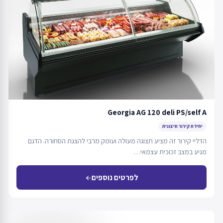
Georgia AG 120 deli PS/self A
יחידת קירור חיצונית
הדליי קירור זה מציע תצוגה מעולה ועומק מרבי להצגת הסחורה. הדגם
מגיע במצב זכוכית עצמאי…
לפרטים נוספים
arrow_back