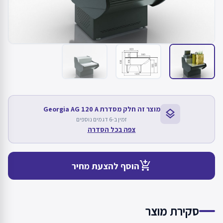
מוצר זה חלק מסדרת Georgia AG 120 A
layers
זמין ב-6 דגמים נוספים
צפה בכל הסדרה
add_shopping_cart
הוסף להצעת מחיר
סקירת מוצר