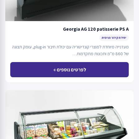
Georgia AG 120 patisserie PS A
יחידת קירור פנימית
מעדנייה מיוחדת למוצרי קונדיטוריה עם יכולת חיבור plug-in, עומק תצוגה
של 860 מ"מ ותכונות מתקדמות…
לפרטים נוספים
arrow_back