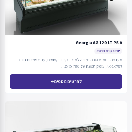
Georgia AG 120 LT PS A
יחידת קירור פנימית
מעדניה בטמפרטורה נמוכה למוצרי קירור קפואים, עם אפשרות חיבור
לפלאג-אין, עומק תצוגה של 790 מ"מ…
לפרטים נוספים
arrow_back