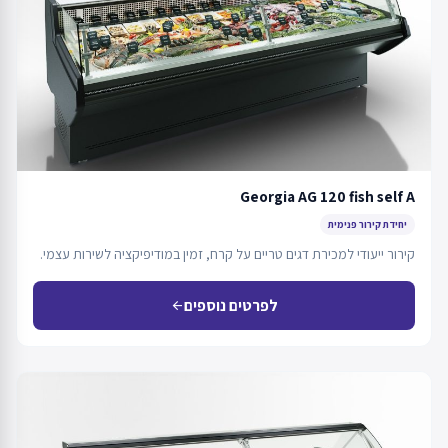
Georgia AG 120 fish self A
יחידת קירור פנימית
קירור ייעודי למכירת דגים טריים על קרח, זמין במודיפיקציה לשירות עצמי.
לפרטים נוספים
arrow_back