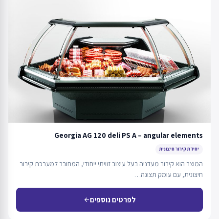
Georgia AG 120 deli PS A – angular elements
יחידת קירור חיצונית
המוצר הוא קירור מעדניה בעל עיצוב זוויתי ייחודי, המחובר למערכת קירור
חיצונית, עם עומק תצוגה…
לפרטים נוספים
arrow_back