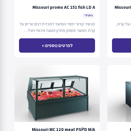
Missouri promo AC 151 fish LD A
Missouri
ניטרלי
 על קרח,
מכשיר קירור ייחודי המיועד למכירת דגים טריים על
קרח. המוצר מספק פתרון תצוגה איכותי ויעיל…
לפרטים נוספים
arrow_back
Missouri MC 120 meat PSРD M/A