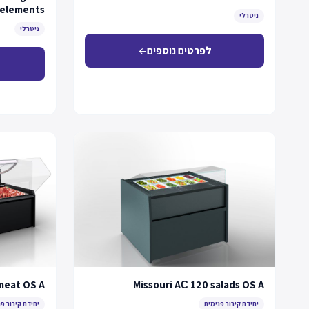
elements
ניטרלי
ניטרלי
לפרטים נוספים
arrow_back
meat OS A
Missouri AС 120 salads OS A
יחידת קירור פנימית
יחידת קירור פ