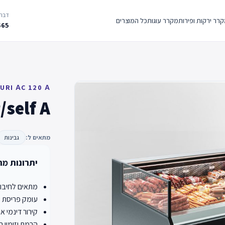
דברו
רר ירקות ופירות
מקרר עוגות
כל המוצרים
665
URI АC 120 А
/self A
מתאים ל:
גבינות
יתרונות מר
מתאים לחיבור פנימ
עומק פריסת סחורה 900 מ"מ (קירור דינמי), 
קירור דינמי א
הרמת וזימון 