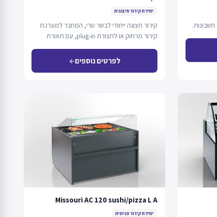
יחידת קירור חיצונית
חשבונות.
קירור תצוגה ייחודי לבשר טרי, המחבר למערכת
קירור מרחוק או לתצורת plug-in, עם תאורת
LED…
לפרטים נוספים
arrow_back
Missouri AC 120 sushi/pizza L A
יחידת קירור פנימית