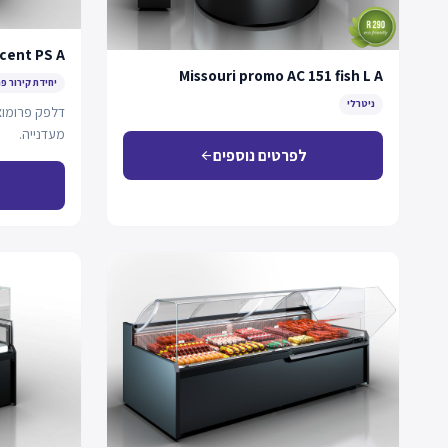
cent PS A
Missouri promo AC 151 fish L A
יחידת קירור פ
ניטרלי
דלפק פרומוצי
מעדנייה.
לפרטים נוספים
arrow_back