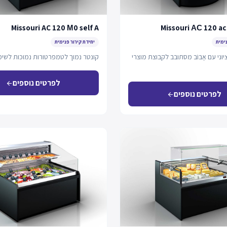
Missouri AC 120 М0 self A
Missouri АС 120 ac
נימית
יחידת קירור פנימית
וני עם אַבּוֹב מסתובב לקבוצת מוצרי
קונטר נמוך לטמפרטורות נמוכות לשימו
לפרטים נוספים
arrow_back
לפרטים נוספים
arrow_back