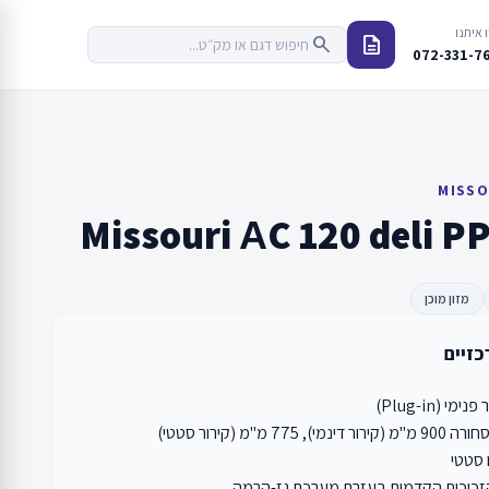
 איתנו
description
search
072-331-7
MISSO
Missouri АC 120 deli PP
מזון מוכן
כזיים
י (Plug-in)
775 מ"מ (קירור סטטי)
ו סטטי
הזכוכית הקדמית בעזרת מערכת גז-הרמה