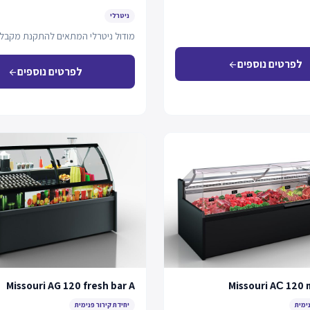
ניטרלי
מודול ניטרלי המתאים להתקנת מקבל 
לפרטים נוספים
arrow_back
לפרטים נוספים
arrow_back
Missouri AG 120 fresh bar A
Missouri AС 120 
נימית
יחידת קירור פנימית