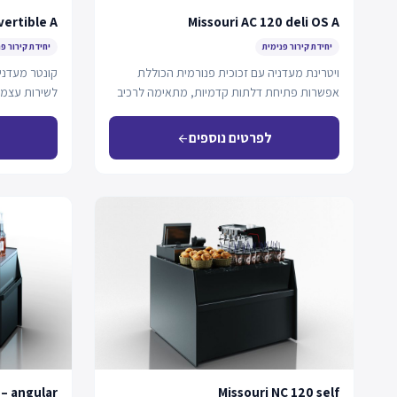
vertible A
Missouri AC 120 deli OS A
יחידת קירור פנימית
יחידת קירור פ
ויטרינת מעדניה עם זכוכית פנורמית הכוללת
קונטר מעדני
אפשרות פתיחת דלתות קדמיות, מתאימה לרכיב
לשירות עצמי
פלג-אין עם קירור…
לפרטים נוספים
arrow_back
 – angular
Missouri NC 120 self