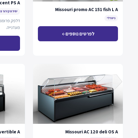
cent PS A
Missouri promo AC 151 fish L A
יחידת קירור פ
ניטרלי
דלפק פרומוצי
מעדנייה.
לפרטים נוספים
arrow_back
vertible A
Missouri AC 120 deli OS A