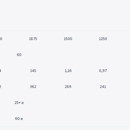
0
1875
1500
1250
60
4
145
1,16
0,97
2
362
289
241
≤ +25
≤ 60