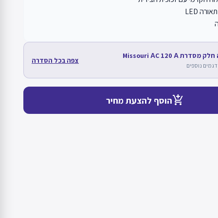
ורה LED
ה
סדרת Missouri АC 120 А
צפה בכל הסדרה
add_shopping_cart
הוסף להצעת מחיר