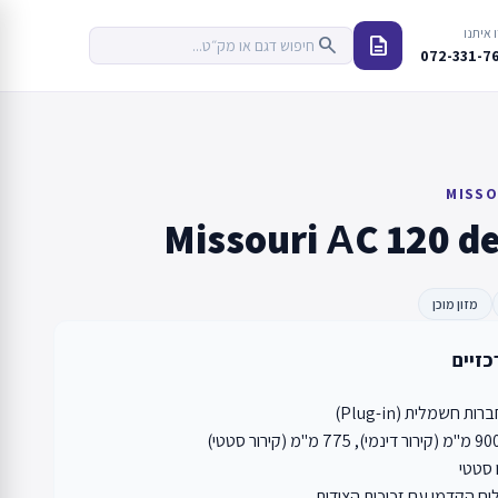
 איתנו
description
search
072-331-7
MISSO
Missouri АC 120 de
מזון מוכן
כזיים
 חשמלית (Plug-in)
ו סטטי
ח הקדמי עם זכוכית הצידית