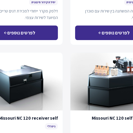
נימית
יחידת קירור חיצונית
ה המשתנה בין שירות עם מוכרן
דלפק מקרר ייחודי למכירת דגים טריים
.
המיועד לשירות עצמי.
לפרטים נוספים
לפרטים נוספים
arrow_back
arrow_back
Missouri NC 120 receiver self
Missouri NC 120 self
ניטרלי