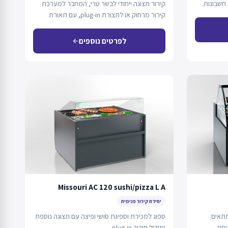
חשבונות.
קירור תצוגה ייחודי לבשר טרי, המחבר למערכת
קירור מרחוק או לתצורת plug-in, עם תאורת
LED…
לפרטים נוספים
arrow_back
Missouri AC 120 sushi/pizza L A
יחידת קירור פנימית
מתאים
ספוג למכירת וספיגת סושי ופיצה עם תצוגה נוספת
וסף.
ומודול חיבור plug-in.