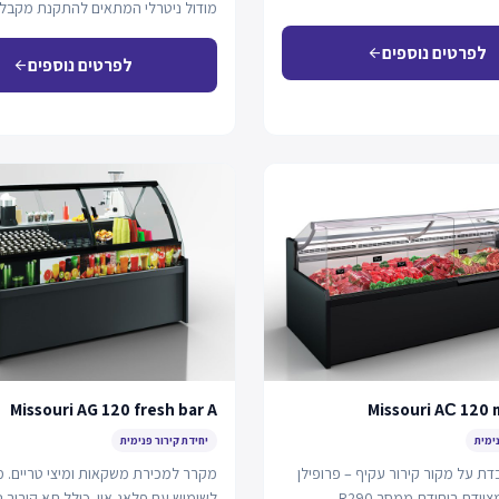
מודול ניטרלי המתאים להתקנת מקבל 
לפרטים נוספים
arrow_back
לפרטים נוספים
arrow_back
Missouri AG 120 fresh bar A
Missouri AС 120 
נימית
יחידת קירור פנימית
ת על מקור קירור עקיף – פרופילן
מקרר למכירת משקאות ומיצי טריים. 
גליקול. היא מצוידת ביחידת ממסר R290
לשימוש עם פלאג-אין. כולל תא קירור נ