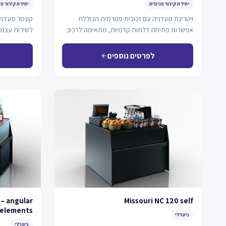
יחידת קירור פנימית
יחידת קירור פ
ויטרינת מעדניה עם זכוכית פנורמית הכוללת
קונטר מעדני
אפשרות פתיחת דלתות קדמיות, מתאימה לרכיב
לשירות עצמי
פלג-אין עם קירור…
לפרטים נוספים
arrow_back
 – angular
Missouri NC 120 self
elements
ניטרלי
ניטרלי