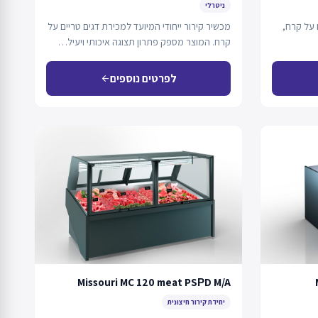
ניטרלי
 על קרח,
מכשיר קירור ייחודי המיועד למכירת דגים טריים על
קרח. המוצר מספק פתרון תצוגה איכותי ויעיל…
לפרטים נוספים
arrow_back
Missouri MC 120 meat PSРD M/A
יחידת קירור חיצונית