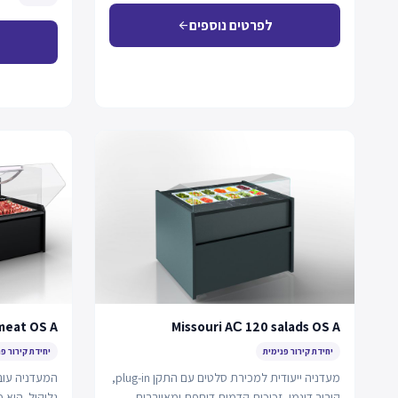
לפרטים נוספים
arrow_back
meat OS A
Missouri AС 120 salads OS A
יחידת קירור פנימית
יחידת קירור פ
מעדניה ייעודית למכירת סלטים עם התקן plug-in,
המעדניה עובד
קירור דינמי, זכוכית קדמית דוחפת ומאווררים