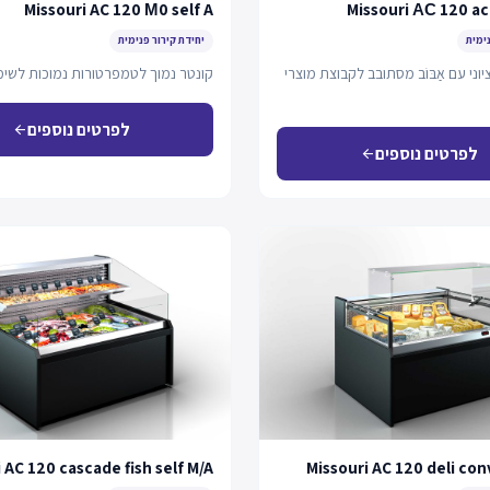
Missouri AC 120 М0 self A
Missouri АС 120 ac
נימית
יחידת קירור פנימית
וני עם אַבּוֹב מסתובב לקבוצת מוצרי
קונטר נמוך לטמפרטורות נמוכות לשימו
לפרטים נוספים
arrow_back
לפרטים נוספים
arrow_back
 AC 120 cascade fish self M/A
Missouri AC 120 deli con