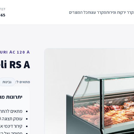
דברו
רר ירקות ופירות
מקרר עוגות
כל המוצרים
665
URI АC 120 А
li RS A
מתאים ל:
גבינות
יתרונות מר
מתאים להתחברות
עומק תצוגה 900 מ"מ (קירור דינמי), 775 מ"מ (קירור סטטי)
קירור דינמי א
פתיחה של הלו