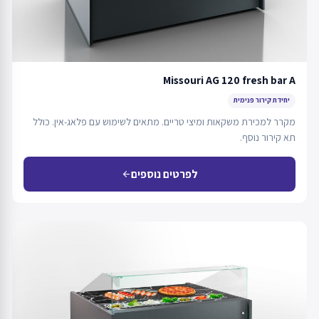
Missouri AG 120 fresh bar A
יחידת קירור פנימית
מקרר למכירת משקאות ומיצי טריים. מתאים לשימוש עם פלאג-אין. כולל
תא קירור נוסף.
לפרטים נוספים
arrow_back