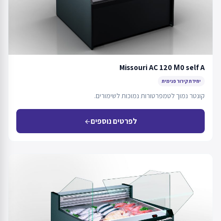
Missouri AC 120 М0 self A
יחידת קירור פנימית
קונטר נמוך לטמפרטורות נמוכות לשימורים.
לפרטים נוספים
arrow_back