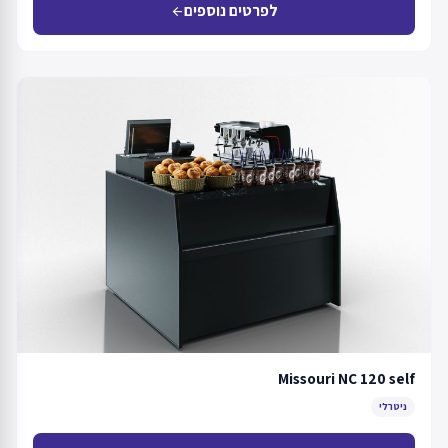
לפרטים נוספים
arrow_back
Missouri NC 120 self
ניטרלי