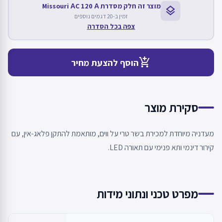
מוצר זה חלק מסדרת Missouri АC 120 А
layers
זמין ב-20 דגמים נוספים
צפה בכל הסדרה
add_shopping_cart
הוסף להצעת מחיר
סקירת מוצר
מעדניה מיוחדת למכירת בשר טרי על ווים, מותאמת להתקן פלאג-אין, עם
קירור דינמי ותא פנימי עם תאורה LED.
מפרט טכני ונתוני מידות