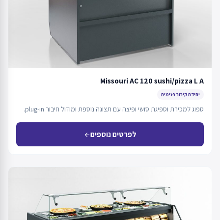
Missouri AC 120 sushi/pizza L A
יחידת קירור פנימית
ספוג למכירת וספיגת סושי ופיצה עם תצוגה נוספת ומודול חיבור plug-in.
לפרטים נוספים
arrow_back