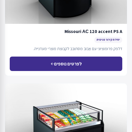
Missouri АС 120 accent PS A
יחידת קירור פנימית
דלפק פרומוציוני עם אַבּוֹב מסתובב לקבוצת מוצרי מעדנייה.
לפרטים נוספים
arrow_back