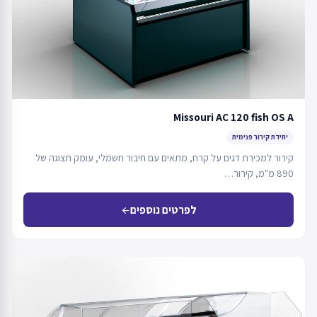
Missouri AC 120 fish OS A
יחידת קירור פנימית
קירור למכירת דגים על קרח, מתאים עם חיבור חשמלי, עומק תצוגה של
890 מ"מ, קירור…
לפרטים נוספים
arrow_back