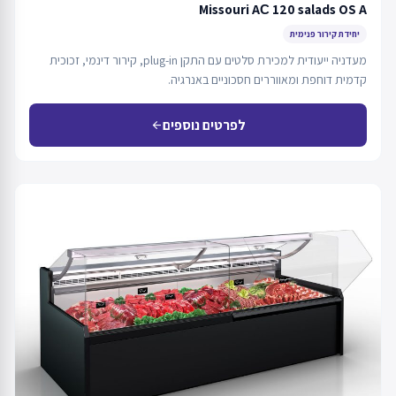
Missouri AС 120 salads OS A
יחידת קירור פנימית
מעדניה ייעודית למכירת סלטים עם התקן plug-in, קירור דינמי, זכוכית
קדמית דוחפת ומאווררים חסכוניים באנרגיה.
לפרטים נוספים
arrow_back