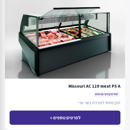
Missouri AC 120 meat PS A
יחידת קירור פנימית
דוכן מיוחד למכירת בשר טרי.
לפרטים נוספים
arrow_back