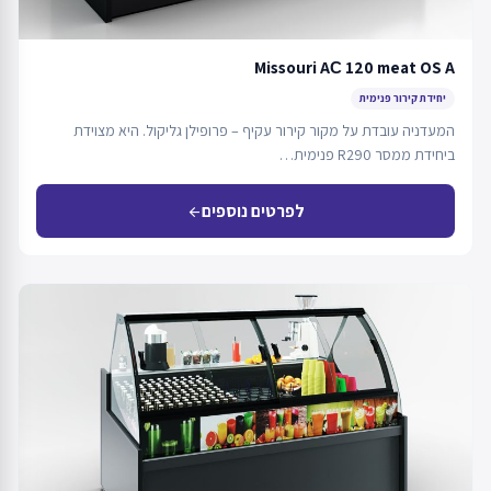
Missouri AС 120 meat OS A
יחידת קירור פנימית
המעדניה עובדת על מקור קירור עקיף – פרופילן גליקול. היא מצוידת
ביחידת ממסר R290 פנימית…
לפרטים נוספים
arrow_back