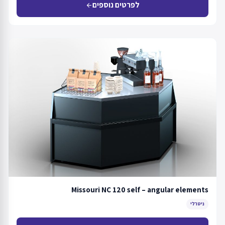
לפרטים נוספים
arrow_back
Missouri NC 120 self – angular elements
ניטרלי