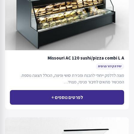
Missouri AC 120 sushi/pizza combi L A
יחידת קירור פנימית
מונה לדלפק ייחודי להכנת ומכירת סושי ופיצה, הכולל תצוגה נוספת.
המכשיר מתאים לחיבור פנימי, מצויד…
לפרטים נוספים
arrow_back