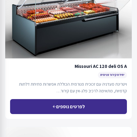
Missouri AC 120 deli OS A
יחידת קירור פנימית
ויטרינת מעדניה עם זכוכית פנורמית הכוללת אפשרות פתיחת דלתות
קדמיות, מתאימה לרכיב פלג-אין עם קירור…
לפרטים נוספים
arrow_back