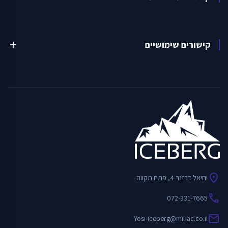
קישורים שימושיים
add
location_on
יחיאל דרזנר 4, פתח תקווה
call
072-331-7665
mail
Yosi-iceberg@mil-ac.co.il