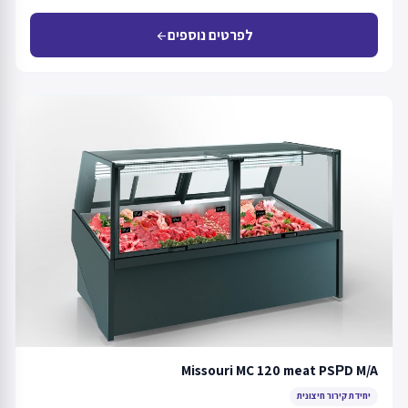
לפרטים נוספים
arrow_back
Missouri MC 120 meat PSРD M/A
יחידת קירור חיצונית