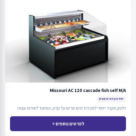
Missouri AC 120 cascade fish self M/A
יחידת קירור חיצונית
דלפק מקרר ייחודי למכירת דגים טריים על קרח, המיועד לשירות עצמי.
לפרטים נוספים
arrow_back