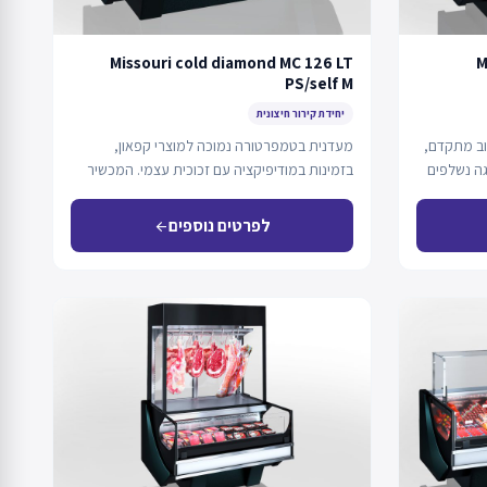
Missouri cold diamond MC 126 LT
M
PS/self M
יחידת קירור חיצונית
צוב מתקדם,
מעדנית בטמפרטורה נמוכה למוצרי קפאון,
גה נשלפים
בזמינות במודיפיקציה עם זכוכית עצמי. המכשיר
מחובר למערכת קירור מרחוק,…
לפרטים נוספים
arrow_back