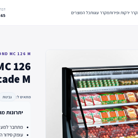
דברו
רר ירקות ופירות
מקרר עוגות
כל המוצרים
665
OND MC 126 M
MC 126
cade M
מתאים ל:
גבינות
יתרונות מר
מתחבר למערכ
עומק סידור המוצרי