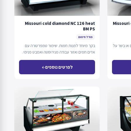
Missouri cold diamond NC 126 heat
Missouri
BM PS
מודל חימום
ם או בשר על
בקר מיוחד למנות חמות. שימור טמפרטורה עם
אדים חמים ואזור עבודה מנירוסטה ואמבט פנימי.
לפרטים נוספים
arrow_back