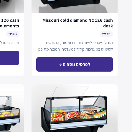
 126 cash
Missouri cold diamond NC 126 cash
 elements
desk
ניטרלי
ניטרלי
מודול נייטרלי לציוד קופות רושמות, המתאים
מודול נייטרלי
לשימוש במערכות קירור למעדניה. המוצר מתוכנן
בהתאם למפרט טכני…
לפרטים נוספים
arrow_back