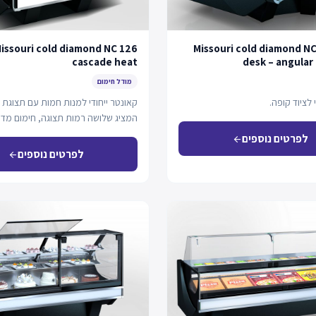
issouri cold diamond NC 126
Missouri cold diamond NC
cascade heat
desk – angular
מודל חימום
 לציוד קופה.
קאונטר ייחודי למנות חמות עם תצוגת
המציג שלושה רמות תצוגה, חימום מד
מחממי…
לפרטים נוספים
arrow_back
לפרטים נוספים
arrow_back