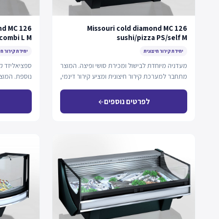
nd MC 126
Missouri cold diamond MC 126
 combi L M
sushi/pizza PS/self M
יחידת קירור חיצונית
יחידת קירור חי
מעדניה מיוחדת לבישול ומכירת סושי ופיצה. המוצר
ספציאליזד קי
מתחבר למערכת קירור חיצונית ומציע קירור דינמי,
נוספת. המוצ
הרמה…
כולל קירור…
לפרטים נוספים
arrow_back