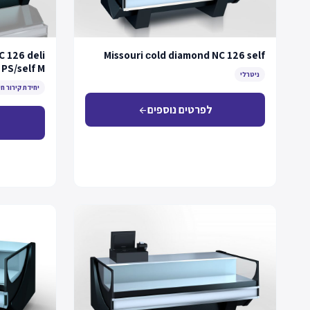
C 126 deli
Missouri сold diamond NC 126 self
PS/self M
ניטרלי
יחידת קירור חי
לפרטים נוספים
arrow_back