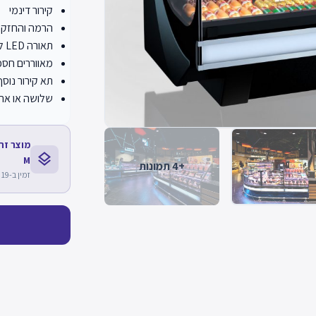
קירור דינמי
הרמה והחזקת
תאורה LED למדפי תצוגה (אפשרות)
מאווררים חסכו
תא קירור נוסף
שלושה או ארב
layers
M
+4 תמונות
זמין ב-19 דגמים נוספים