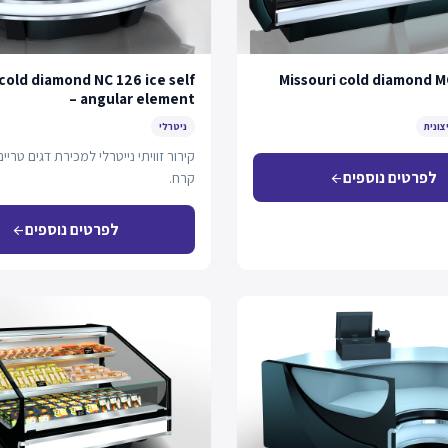
 cold diamond NC 126 ice self
Missouri сold diamond M
– angular element
צונית
ניטרלי
קירור זוויתי נייטרלי למכירת דגים טריי
לפרטים נוספים
קרח.
arrow_back
לפרטים נוספים
arrow_back