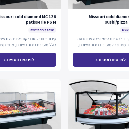
issouri cold diamond MC 126
Missouri cold diamo
patisserie PS M
sushi/pizza
צונית
יחידת קירור חיצונית
רור למכירת סושי ופיצה עם תצוגה
קירור ייחודי למוצרי קונדיטוריה עם עי
ר מתחבר למערכת קירור חיצונית,
כולל מערכת קירור חיצונית, מגשי תצו
ותאורה…
לפרטים נוספים
לפרטים נוספים
arrow_back
arrow_back