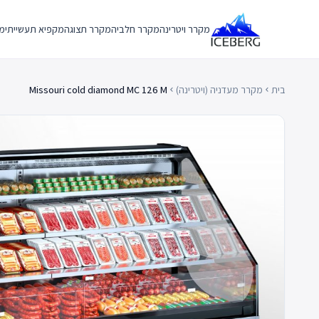
Ski
t
מקרר ויטרינה
מקרר חלביה
מקרר תצוגה
מקפיא תעשייתי
מק
conten
בית
מקרר מעדניה (ויטרינה)
Missouri cold diamond MC 126 M
chevron_left
chevron_left