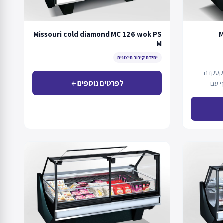
Missouri cold diamond MC 126 wok PS
M
M
יחידת קירור חיצונית
 קסקדה
לפרטים נוספים
ף עם
arrow_back