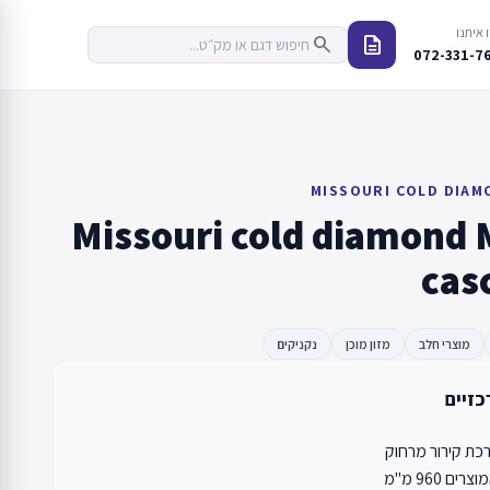
 איתנו
description
search
072-331-7
MISSOURI COLD DIAM
Missouri cold diamond 
cas
מוצרי חלב
מזון מוכן
נקניקים
כזיים
ת קירור מרחוק
ם 960 מ"מ