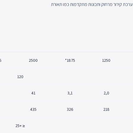
רור של המוצר, כולל פריסה עם עיצוב קASCADE, עם מערכת קירור מרחוק ותכונות מתקדמות כמו תאורת
*
2500
1875*
1250
120
41
3,1
2,0
435
326
218
≤ +25