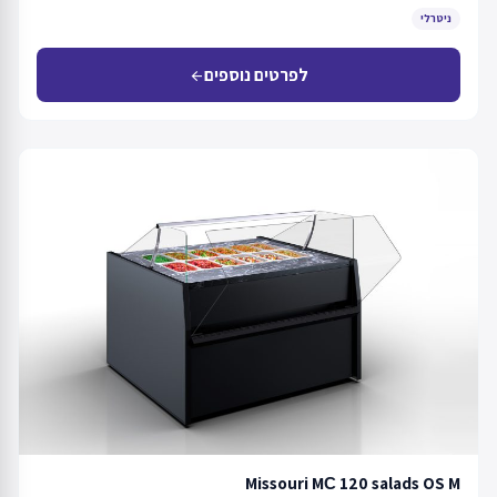
ניטרלי
לפרטים נוספים
arrow_back
Missouri MС 120 salads OS M