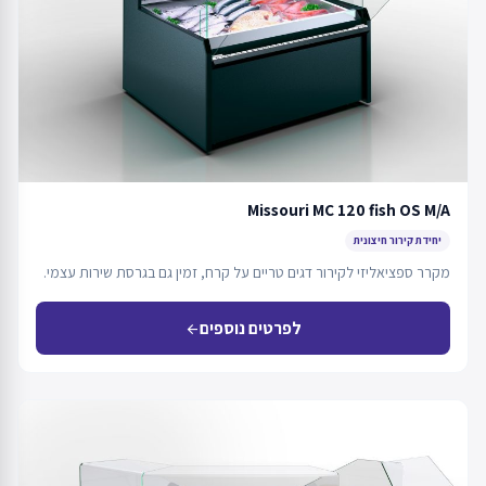
Missouri MC 120 fish OS M/A
יחידת קירור חיצונית
מקרר ספציאליזי לקירור דגים טריים על קרח, זמין גם בגרסת שירות עצמי.
לפרטים נוספים
arrow_back