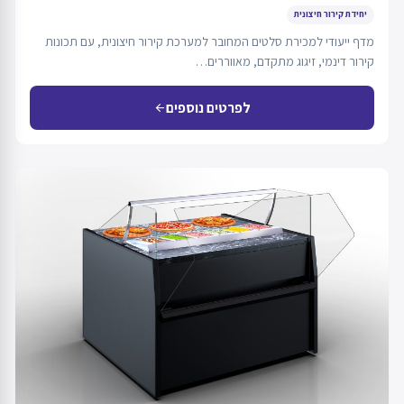
יחידת קירור חיצונית
מדף ייעודי למכירת סלטים המחובר למערכת קירור חיצונית, עם תכונות
קירור דינמי, זיגוג מתקדם, מאווררים…
לפרטים נוספים
arrow_back