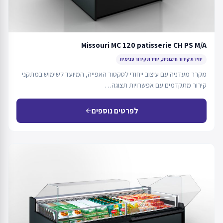
Missouri MC 120 patisserie CH PS M/A
יחידת קירור חיצונית, יחידת קירור פנימית
מקרר מעדניה עם עיצוב ייחודי לסקטור האפייה, המיועד לשימוש במתקני
קירור מתקדמים עם אפשרויות תצוגה…
לפרטים נוספים
arrow_back