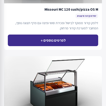
Missouri MC 120 sushi/pizza OS M
יחידת קירור חיצונית
דלפק קירור ממוקד לבישול ומכירת סושי ופיצה עם מדף תצוגה נוסף,
המחובר למערכת קירור מרחוק.
לפרטים נוספים
arrow_back