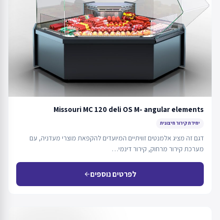
Missouri MC 120 deli OS M- angular elements
יחידת קירור חיצונית
דגם זה מציג אלמנטים זוויתיים המיועדים להקפאת מוצרי מעדניה, עם
מערכת קירור מרחוק, קירור דינמי…
לפרטים נוספים
arrow_back