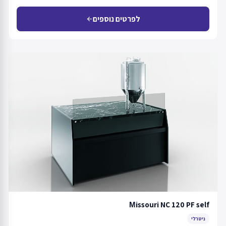
לפרטים נוספים
arrow_back
Мissouri NC 120 PF self
ניטרלי