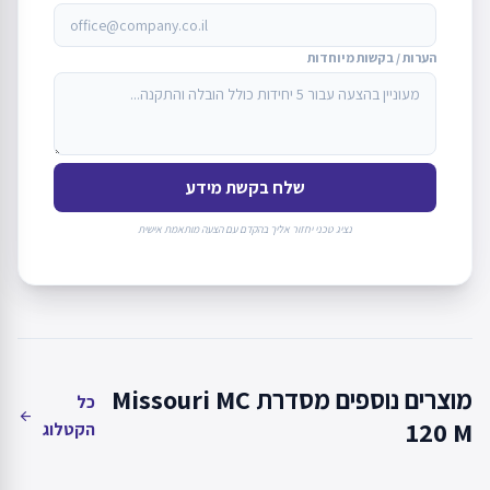
הערות / בקשות מיוחדות
שלח בקשת מידע
נציג טכני יחזור אליך בהקדם עם הצעה מותאמת אישית
מוצרים נוספים מסדרת Missouri MC
כל
arrow_back
120 M
הקטלוג