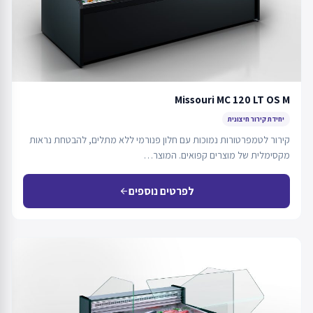
Missouri MC 120 LT OS M
יחידת קירור חיצונית
קירור לטמפרטורות נמוכות עם חלון פנורמי ללא מתלים, להבטחת נראות
מקסימלית של מוצרים קפואים. המוצר…
לפרטים נוספים
arrow_back