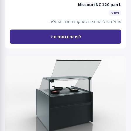
Missouri NC 120 pan L
ניטרלי
מודול ניטרלי המתאים להתקנת מחבת חשמלית.
לפרטים נוספים
arrow_back