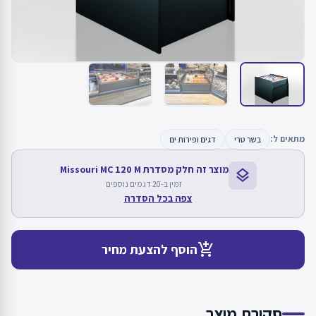
מתאים ל:
בשר טרי
דגים ופירות ים
מוצר זה חלק מסדרת Missouri MC 120 M
layers
זמין ב-20 דגמים נוספים
צפה בכל הסדרה
add_shopping_cart
הוסף להצעת מחיר
סקירת מוצר