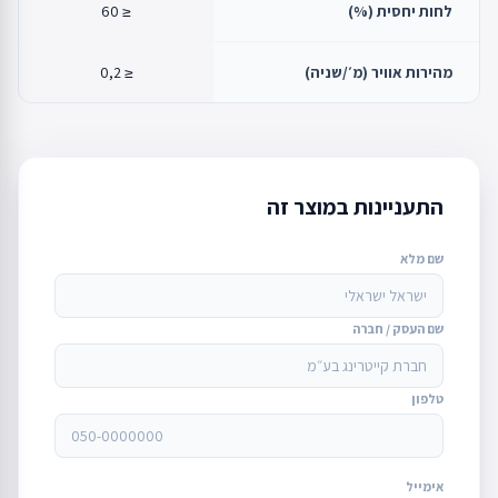
לחות יחסית (%)
≤ 60
מהירות אוויר (מ׳/שניה)
≤ 0,2
התעניינות במוצר זה
שם מלא
שם העסק / חברה
טלפון
אימייל