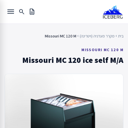
Ski
menu
t
search
description
conten
בית
מקרר מעדניה (ויטרינה)
Missouri MC 120 M
chevron_left
chevron_left
MISSOURI MC 120 M
Missouri MC 120 ice self M/A