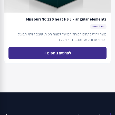
Missouri NC 120 heat HS L – angular elements
מודל חימום
מוצר ייחודי בתחום הקירור המיועד למנות חמות. עיצוב זוויתי ותפעול
בטמפ׳ עבודה של +30…+60 מעלות.
לפרטים נוספים
arrow_back