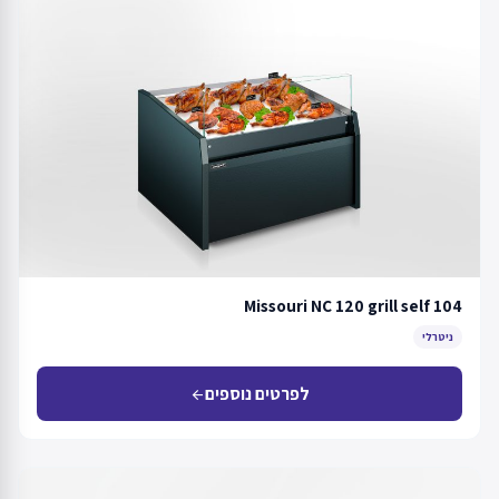
Missouri NC 120 grill self 104
ניטרלי
לפרטים נוספים
arrow_back