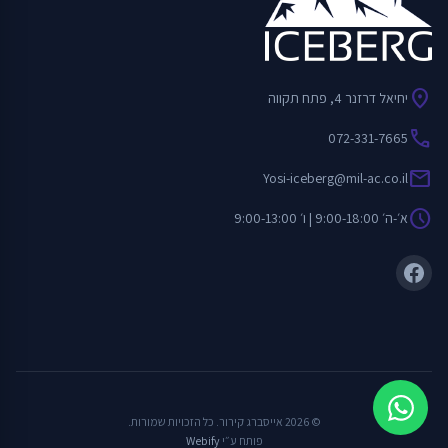
location_on
יחיאל דרזנר 4, פתח תקווה
call
072-331-7665
mail
Yosi-iceberg@mil-ac.co.il
schedule
א׳-ה׳ 9:00-18:00 | ו׳ 9:00-13:00
© 2026 אייסברג קירור. כל הזכויות שמורות.
פותח ע״י
Webify