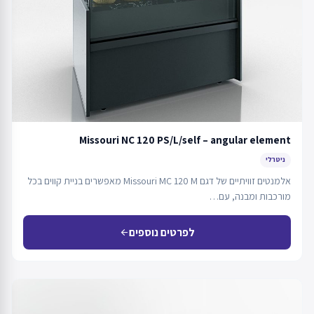
Missouri NC 120 PS/L/self – angular element
ניטרלי
אלמנטים זוויתיים של דגם Missouri MC 120 M מאפשרים בניית קווים בכל
מורכבות ומבנה, עם…
לפרטים נוספים
arrow_back