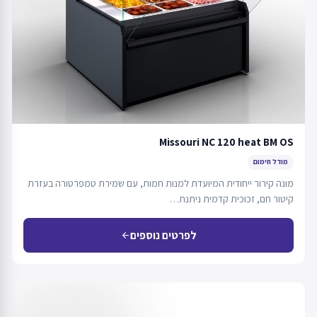
Missouri NC 120 heat BM OS
מודל חימום
מונה קירור ייחודית המיועדת למנות חמות, עם שמירת טמפרטורה בעזרת
קיטור חם, זכוכית קדמית ניתנת…
לפרטים נוספים
arrow_back