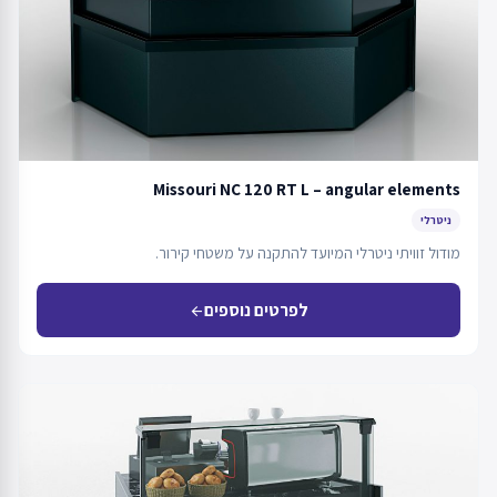
Missouri NC 120 RT L – angular elements
ניטרלי
מודול זוויתי ניטרלי המיועד להתקנה על משטחי קירור.
לפרטים נוספים
arrow_back