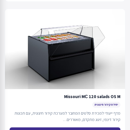
Missouri MС 120 salads OS M
יחידת קירור חיצונית
מדף ייעודי למכירת סלטים המחובר למערכת קירור חיצונית, עם תכונות
קירור דינמי, זיגוג מתקדם, מאווררים…