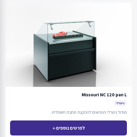
Missouri NC 120 pan L
ניטרלי
מודול ניטרלי המתאים להתקנת מחבת חשמלית.
לפרטים נוספים
arrow_back