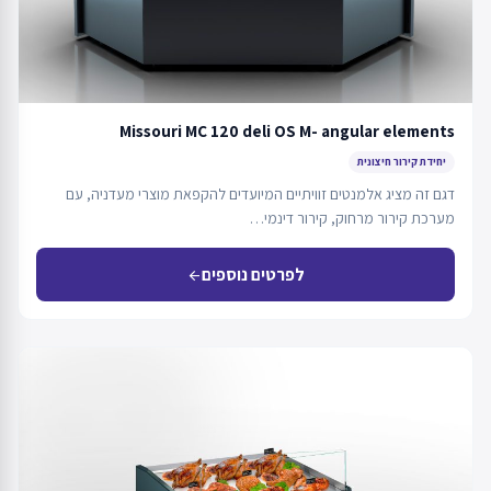
Missouri MC 120 deli OS M- angular elements
יחידת קירור חיצונית
דגם זה מציג אלמנטים זוויתיים המיועדים להקפאת מוצרי מעדניה, עם
מערכת קירור מרחוק, קירור דינמי…
לפרטים נוספים
arrow_back