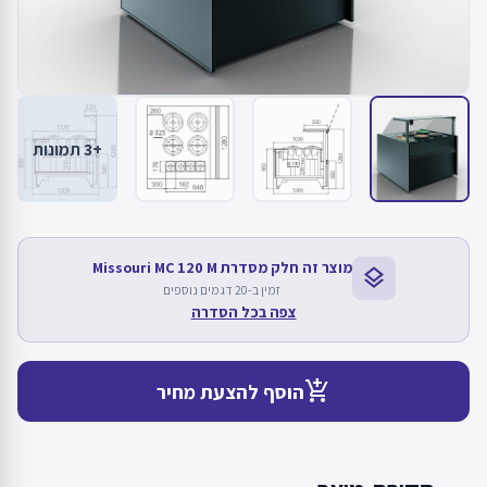
+3 תמונות
מוצר זה חלק מסדרת Missouri MC 120 M
layers
זמין ב-20 דגמים נוספים
צפה בכל הסדרה
add_shopping_cart
הוסף להצעת מחיר