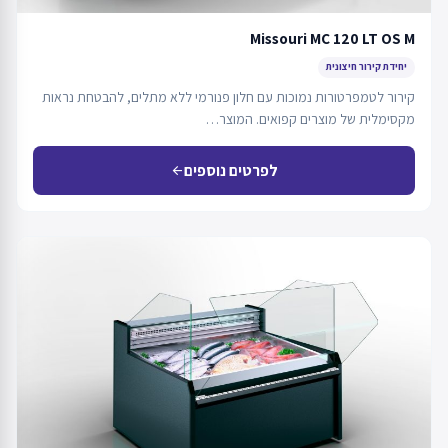
Missouri MC 120 LT OS M
יחידת קירור חיצונית
קירור לטמפרטורות נמוכות עם חלון פנורמי ללא מתלים, להבטחת נראות
מקסימלית של מוצרים קפואים. המוצר…
לפרטים נוספים
arrow_back