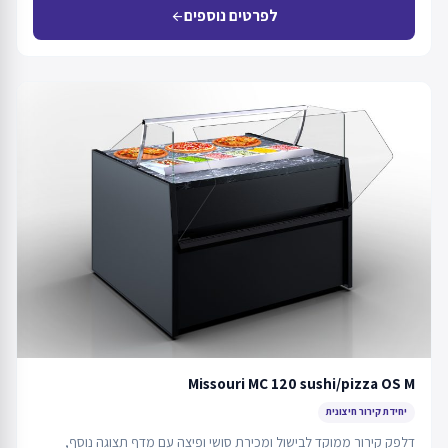
לפרטים נוספים
arrow_back
Missouri MC 120 sushi/pizza OS M
יחידת קירור חיצונית
דלפק קירור ממוקד לבישול ומכירת סושי ופיצה עם מדף תצוגה נוסף,