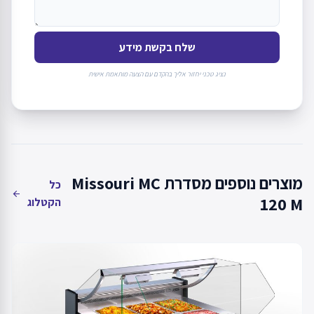
שלח בקשת מידע
נציג טכני יחזור אליך בהקדם עם הצעה מותאמת אישית
מוצרים נוספים מסדרת Missouri MC
כל
arrow_back
120 M
הקטלוג