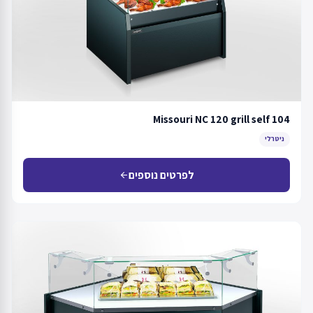
Missouri NC 120 grill self 104
ניטרלי
לפרטים נוספים
arrow_back