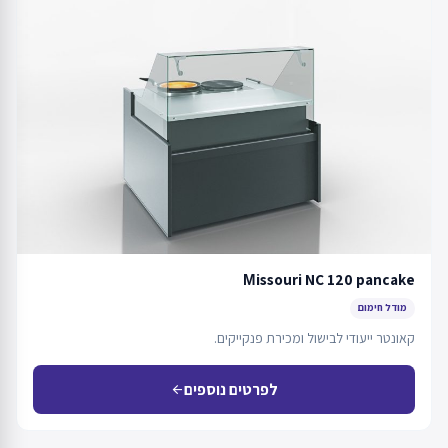
Мissouri NC 120 pancake
מודל חימום
קאונטר ייעודי לבישול ומכירת פנקייקים.
לפרטים נוספים
arrow_back