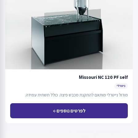
Мissouri NC 120 PF self
ניטרלי
מודול נייטרלי מותאם להתקנת מכבש פיצה. כולל תשתית עמידה.
לפרטים נוספים
arrow_back