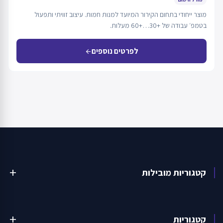
מוצר ייחודי בתחום הקירור המיועד למנות חמות. עיצוב זוויתי ותפעול
בטמפ׳ עבודה של +30…+60 מעלות.
לפרטים נוספים
arrow_back
קטגוריות מובילות
add
קטגוריות
add