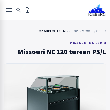
Ski
menu
t
search
description
conten
בית
מקרר מעדניה (ויטרינה)
Missouri MC 120 M
chevron_left
chevron_left
MISSOURI MC 120 M
Missouri NC 120 tureen PS/L