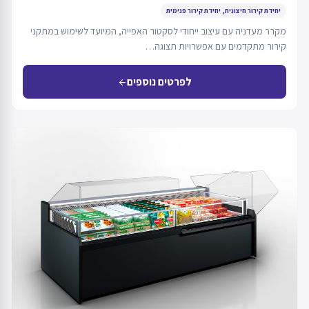
יחידת קירור חיצונית, יחידת קירור פנימית
מקרר מעדניה עם עיצוב ייחודי לסקטור האפייה, המיועד לשימוש במתקני
קירור מתקדמים עם אפשרויות תצוגה…
לפרטים נוספים
arrow_back