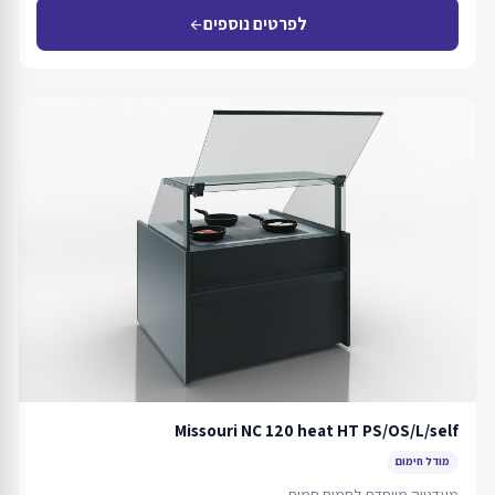
לפרטים נוספים
arrow_back
Missouri NC 120 heat HT PS/OS/L/self
מודל חימום
מעדנייה מיוחדת לחמים חמים.