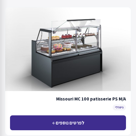
Missouri MC 100 patisserie PS M/A
ניטרלי
לפרטים נוספים
arrow_back