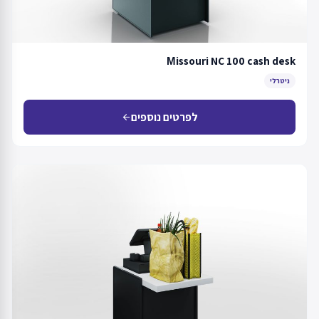
Мissouri NC 100 cash desk
ניטרלי
לפרטים נוספים
arrow_back