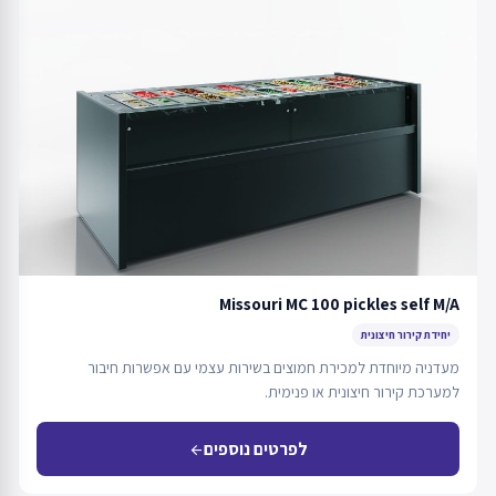
Missouri MC 100 pickles self M/A
יחידת קירור חיצונית
מעדניה מיוחדת למכירת חמוצים בשירות עצמי עם אפשרות חיבור
למערכת קירור חיצונית או פנימית.
לפרטים נוספים
arrow_back