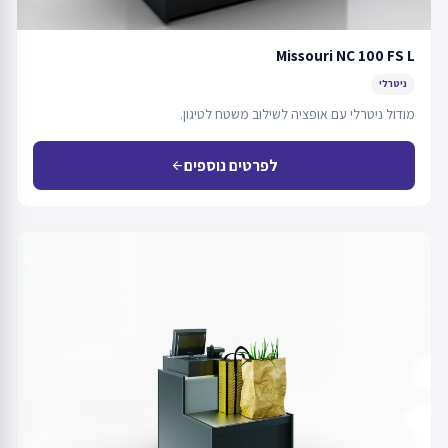
Missouri NC 100 FS L
ניטרלי
מודול ניטרלי עם אופציה לשילוב משטח לטיגון.
לפרטים נוספים
arrow_back