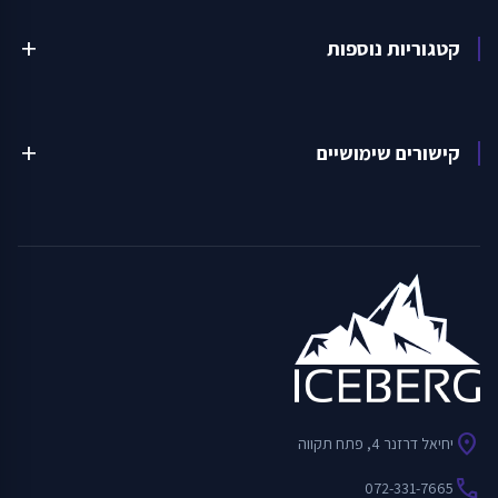
קטגוריות נוספות
add
קישורים שימושיים
add
location_on
יחיאל דרזנר 4, פתח תקווה
call
072-331-7665