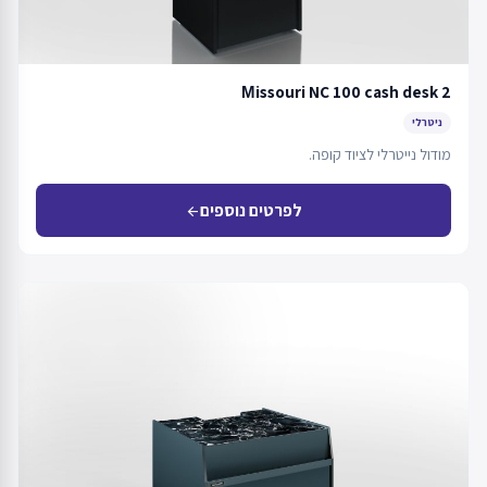
Мissouri NC 100 cash desk 2
ניטרלי
מודול נייטרלי לציוד קופה.
לפרטים נוספים
arrow_back