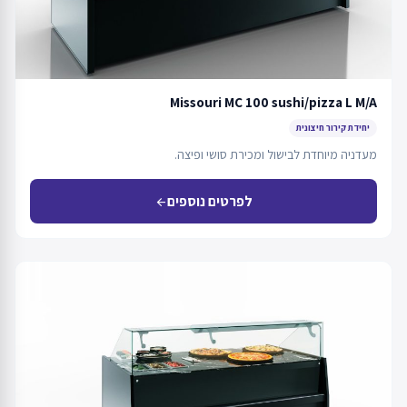
Missouri MC 100 sushi/pizza L M/A
יחידת קירור חיצונית
מעדניה מיוחדת לבישול ומכירת סושי ופיצה.
לפרטים נוספים
arrow_back