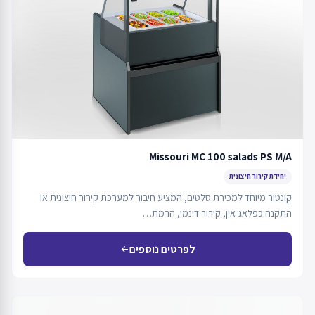
Missouri MC 100 salads PS M/A
יחידת קירור חיצונית
קונטור מיוחד למכירת סלטים, המציע חיבור למערכת קירור חיצונית או
התקנה כפלאג-אין, קירור דינמי, הרמת…
לפרטים נוספים
arrow_back