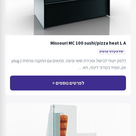
Missouri MC 100 sushi/pizza heat L A
יחידת קירור פנימית
דלפק ייעודי לבישול ומכירת סושי ופיצה. מתאים עם התקנה פנימית (plug-
in), מצויד בקירור דינמי, תא…
לפרטים נוספים
arrow_back