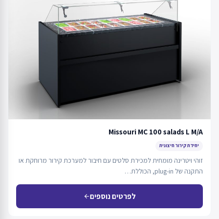
Missouri MC 100 salads L M/A
יחידת קירור חיצונית
זוהי ויטרינה מומחית למכירת סלטים עם חיבור למערכת קירור מרוחקת או
התקנה של plug-in, הכוללת…
לפרטים נוספים
arrow_back