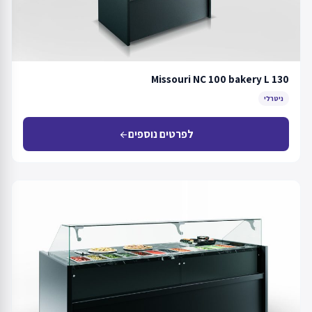
Missouri NC 100 bakery L 130
ניטרלי
לפרטים נוספים
arrow_back