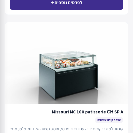
לפרטים נוספים
arrow_back
Missouri MC 100 patisserie СН SP A
יחידת קירור פנימית
קונטר למוצרי קונדיטוריה עם חיבור פנימי, עומק תצוגה של 700 מ"מ, מגש