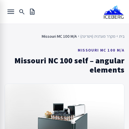
Ski
menu
t
search
description
conten
בית
מקרר מעדניה (ויטרינה)
Missouri MC 100 M/A
chevron_left
chevron_left
MISSOURI MC 100 M/A
Missouri NC 100 self – angular
elements