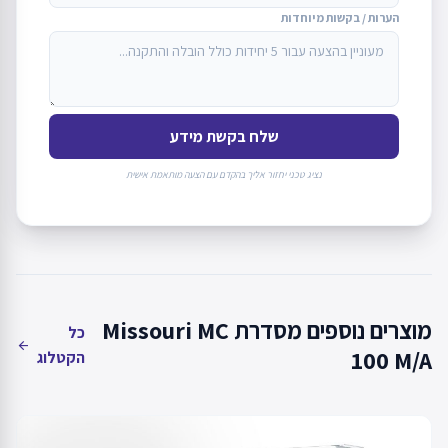
הערות / בקשות מיוחדות
שלח בקשת מידע
נציג טכני יחזור אליך בהקדם עם הצעה מותאמת אישית
מוצרים נוספים מסדרת Missouri MC
כל
arrow_back
100 M/A
הקטלוג