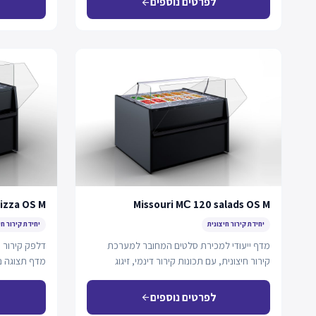
לפרטים נוספים
arrow_back
pizza OS M
Missouri MС 120 salads OS M
יחידת קירור חיצונית
יחידת קירור חי
מדף ייעודי למכירת סלטים המחובר למערכת
דלפק קירור מ
קירור חיצונית, עם תכונות קירור דינמי, זיגוג
מדף תצוגה נ
מתקדם, מאווררים…
לפרטים נוספים
arrow_back