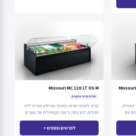
Missouri MC 120 LT OS M
Missouri
יחידת קירור חיצונית
 האפייה,
קירור לטמפרטורות נמוכות עם חלון פנורמי ללא
ים עם
מתלים, להבטחת נראות מקסימלית של מוצרים
קפואים. המוצר…
לפרטים נוספים
arrow_back