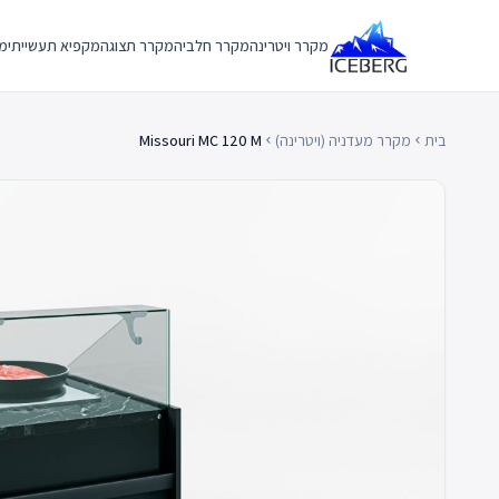
Ski
t
מקרר ויטרינה
מקרר חלביה
מקרר תצוגה
מקפיא תעשייתי
מק
conten
בית
מקרר מעדניה (ויטרינה)
Missouri MC 120 M
chevron_left
chevron_left