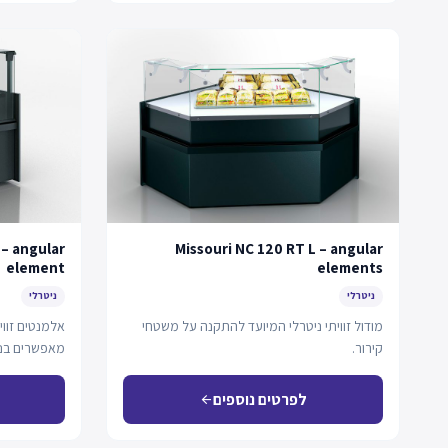
 – angular
Missouri NC 120 RT L – angular
element
elements
ניטרלי
ניטרלי
מודול זוויתי ניטרלי המיועד להתקנה על משטחי
קירור.
מאפשרים בני
לפרטים נוספים
arrow_back