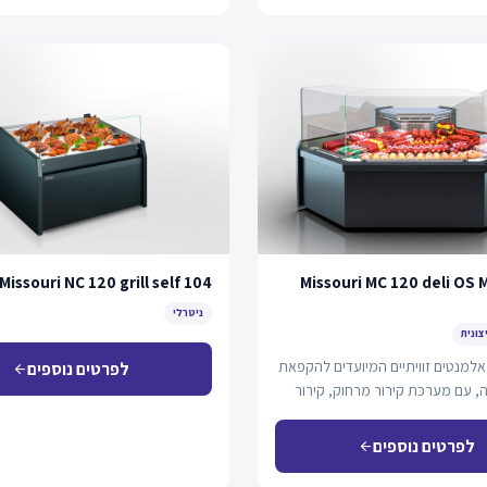
Missouri NC 120 grill self 104
Missouri MC 120 deli OS 
ניטרלי
צונית
אלמנטים זוויתיים המיועדים להקפאת
לפרטים נוספים
arrow_back
, עם מערכת קירור מרחוק, קירור
לפרטים נוספים
arrow_back