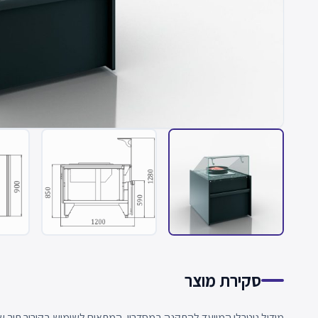
סקירת מוצר
מודול ניטרלי המיועד להתקנה במסדרון, המתאים לשימוש בקירור תוך ש