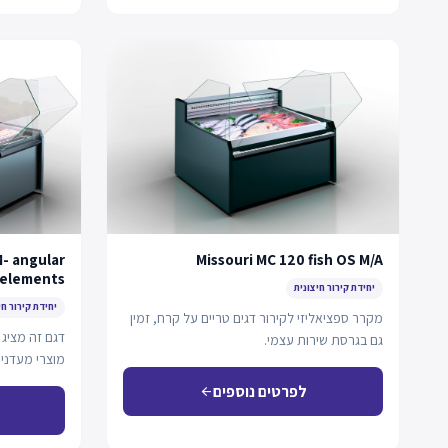
M- angular
Missouri MC 120 fish OS M/A
elements
יחידת קירור חיצונית
יחידת קירור חי
מקרר ספציאליזי לקירור דגים טריים על קרח, זמין
דגם זה מציג 
גם בגרסת שירות עצמי.
מוצרי מעדניה
דינמי…
לפרטים נוספים
arrow_back