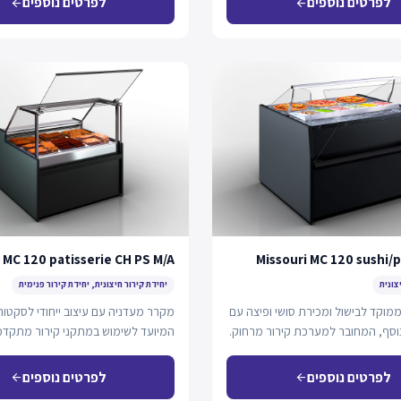
לפרטים נוספים
לפרטים נוספים
arrow_back
arrow_back
 MC 120 patisserie CH PS M/A
Missouri MC 120 sushi/
צונית
יחידת קירור חיצונית, יחידת קירור פנימית
מוקד לבישול ומכירת סושי ופיצה עם
מקרר מעדניה עם עיצוב ייחודי לסקטור
וסף, המחובר למערכת קירור מרחוק.
המיועד לשימוש במתקני קירור מתקדמ
אפשרויות תצוגה…
לפרטים נוספים
לפרטים נוספים
arrow_back
arrow_back