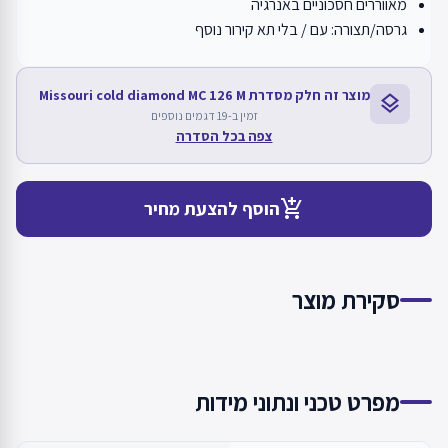
מאווררים חסכוניים באנרגיה
גרסה/תצורה: עם / בלי תא קירור נוסף
מוצר זה חלק מסדרת Missouri cold diamond MC 126 M
layers
זמין ב-19 דגמים נוספים
צפה בכל הסדרה
add_shopping_cart
הוסף להצעת מחיר
סקירת מוצר
מפרט טכני ונתוני מידות