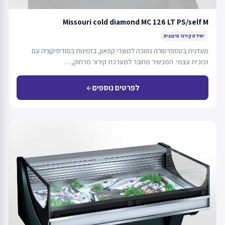
Missouri cold diamond MC 126 LT PS/self M
יחידת קירור חיצונית
מעדנית בטמפרטורה נמוכה למוצרי קפאון, בזמינות במודיפיקציה עם
זכוכית עצמי. המכשיר מחובר למערכת קירור מרחוק,…
לפרטים נוספים
arrow_back