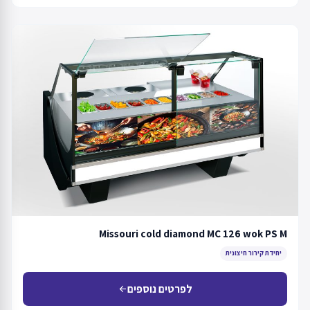
Missouri cold diamond MC 126 wok PS M
יחידת קירור חיצונית
לפרטים נוספים
arrow_back