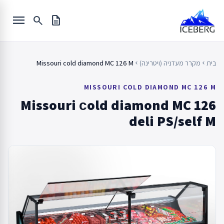
Ski
menu
t
search
description
conten
בית
מקרר מעדניה (ויטרינה)
Missouri cold diamond MC 126 M
chevron_left
chevron_left
MISSOURI COLD DIAMOND MC 126 M
Missouri сold diamond MC 126
deli PS/self M