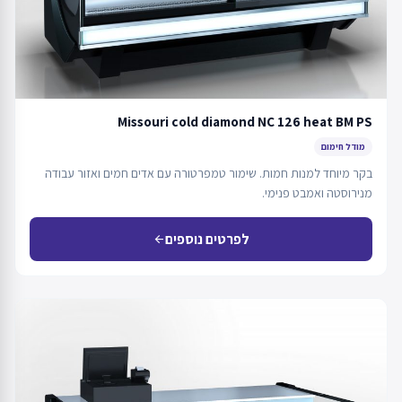
Missouri cold diamond NC 126 heat BM PS
מודל חימום
בקר מיוחד למנות חמות. שימור טמפרטורה עם אדים חמים ואזור עבודה
מנירוסטה ואמבט פנימי.
לפרטים נוספים
arrow_back