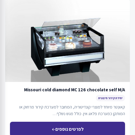
Missouri cold diamond MC 126 chocolate self M/A
יחידת קירור חיצונית
קאוּנְטר מיוחד למוצרי קונדיטוריה, המחובר למערכת קירור מרחוק או
המותקן כמערכת פלאג-אין. כולל מגש נשלף…
לפרטים נוספים
arrow_back