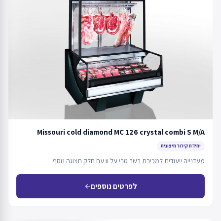
Missouri cold diamond MC 126 crystal combi S M/A
יחידת קירור חיצונית
מעדנייה ייעודית למכירת בשר טרי על וו עם חלק תצוגה נוסף.
לפרטים נוספים
arrow_back