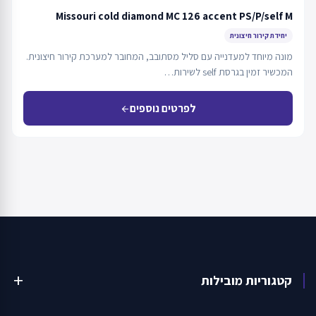
Missouri cold diamond MC 126 accent PS/P/self M
יחידת קירור חיצונית
מונה מיוחד למעדנייה עם סליל מסתובב, המחובר למערכת קירור חיצונית.
המכשיר זמין בגרסת self לשירות…
לפרטים נוספים
arrow_back
קטגוריות מובילות
add