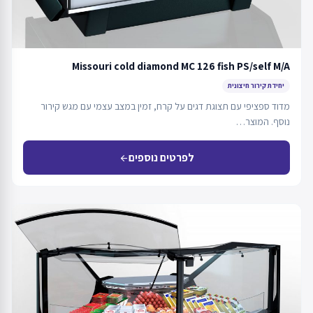
Missouri cold diamond MC 126 fish PS/self M/A
יחידת קירור חיצונית
מדוד ספציפי עם תצוגת דגים על קרח, זמין במצב עצמי עם מגש קירור
נוסף. המוצר…
לפרטים נוספים
arrow_back