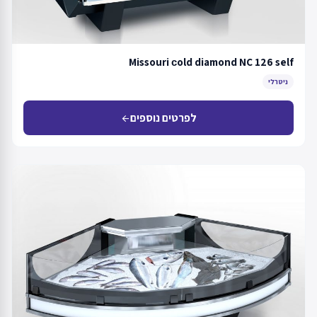
Missouri сold diamond NC 126 self
ניטרלי
לפרטים נוספים
arrow_back