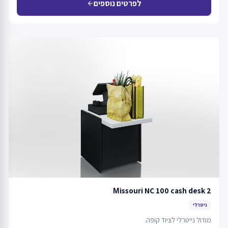
לפרטים נוספים
arrow_back
Мissouri NC 100 cash desk 2
ניטרלי
מודול נייטרלי לציוד קופה.