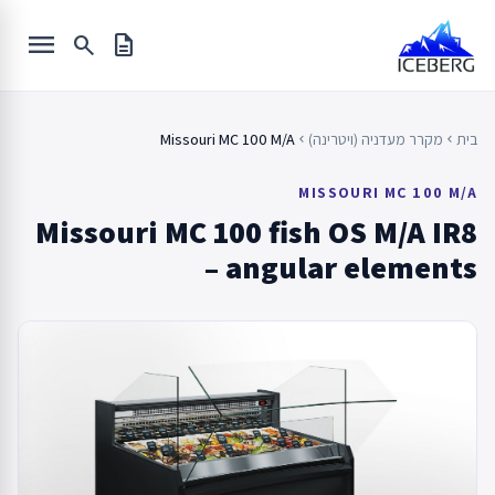
Ski
menu
t
search
description
conten
בית
מקרר מעדניה (ויטרינה)
Missouri MC 100 M/A
chevron_left
chevron_left
MISSOURI MC 100 M/A
Missouri MC 100 fish OS M/A IR8
– angular elements