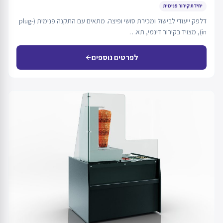
יחידת קירור פנימית
דלפק ייעודי לבישול ומכירת סושי ופיצה. מתאים עם התקנה פנימית (plug-
in), מצויד בקירור דינמי, תא…
לפרטים נוספים
arrow_back