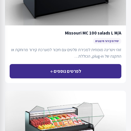
Missouri MC 100 salads L M/A
יחידת קירור חיצונית
זוהי ויטרינה מומחית למכירת סלטים עם חיבור למערכת קירור מרוחקת או
התקנה של plug-in, הכוללת…
לפרטים נוספים
arrow_back