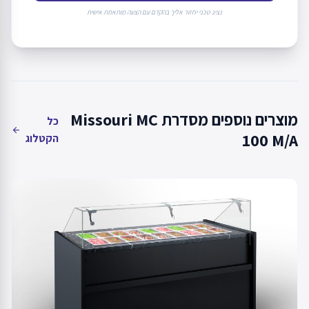
נציג טכני יחזור אליך בהקדם עם הצעה מותאמת אישית
מוצרים נוספים מסדרת Missouri MC
כל
arrow_back
100 M/A
הקטלוג