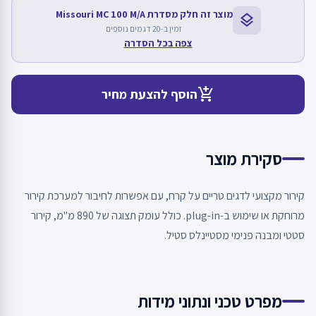
מוצר זה חלק מסדרת Missouri MC 100 M/A
layers
זמין ב-20 דגמים נוספים
צפה בכל הסדרה
add_shopping_cart
הוסף להצעת מחיר
סקירת מוצר
קירור מקצועי לדגים טריים על קרח, עם אפשרות לחיבור למערכת קירור
מרוחקת או שימוש ב-plug-in. כולל עומק תצוגה של 890 מ"מ, קירור
סטטי ומבנה פנימי מסטיינלס סטיל.
מפרט טכני ונתוני מידות