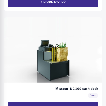
לפרטים נוספים
arrow_back
Мissouri NC 100 cash desk
ניטרלי