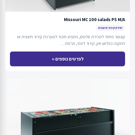
Missouri MC 100 salads PS M/A
יחידת קירור חיצונית
קונטור מיוחד למכירת סלטים, המציע חיבור למערכת קירור חיצונית או
התקנה כפלאג-אין, קירור דינמי, הרמת…
לפרטים נוספים
arrow_back