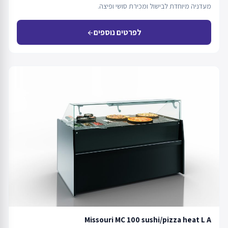
מעדניה מיוחדת לבישול ומכירת סושי ופיצה.
לפרטים נוספים
arrow_back
Missouri MC 100 sushi/pizza heat L A