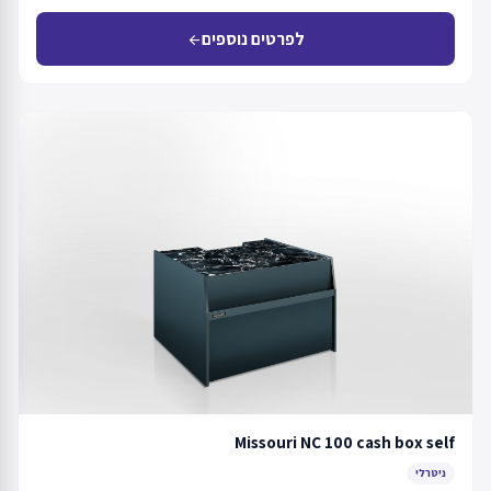
לפרטים נוספים
arrow_back
Missouri NC 100 cash box self
ניטרלי