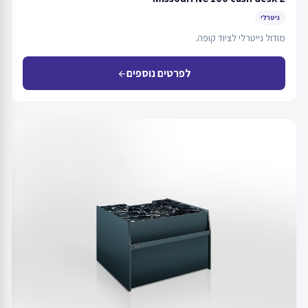
ניטרלי
מודול נייטרלי לציוד קופה.
לפרטים נוספים
arrow_back