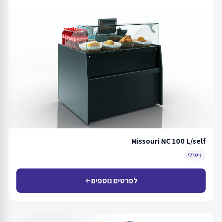
Missouri NC 100 L/self
ניטרלי
לפרטים נוספים
arrow_back