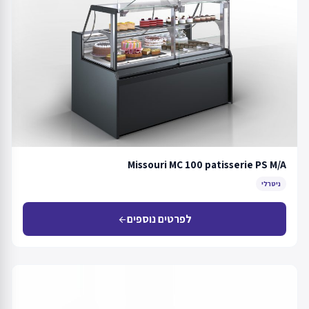
Missouri MC 100 patisserie PS M/A
ניטרלי
לפרטים נוספים
arrow_back