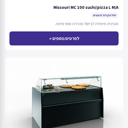
Missouri MC 100 sushi/pizza L M/A
יחידת קירור חיצונית
מעדניה מיוחדת לבישול ומכירת סושי ופיצה.
לפרטים נוספים
arrow_back