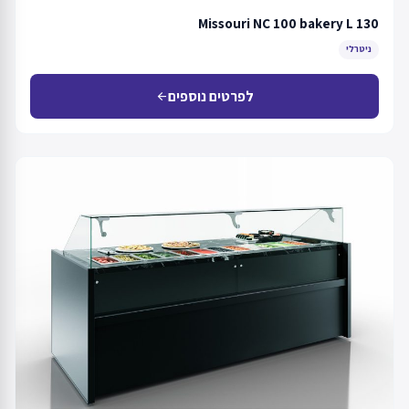
Missouri NC 100 bakery L 130
ניטרלי
לפרטים נוספים
arrow_back