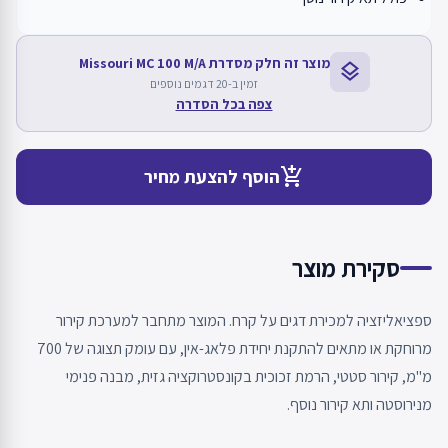
מוצר זה חלק מסדרת Missouri MC 100 M/A
layers
זמין ב-20 דגמים נוספים
צפה בכל הסדרה
add_shopping_cart
הוסף להצעת מחיר
סקירת מוצר
ספציאליזציה למכירת דגים על קרח. המוצר מתחבר למערכת קירור
מרוחקת או מתאים להתקנת יחידת פלאג-אין, עם עומק תצוגה של 700
מ"מ, קירור סטטי, הרמת זכוכית בקונסטרוקציה גזית, מבנה פנימי
מנירוסטה ותא קירור נוסף.