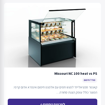
Missouri NC 100 heat vs PS
מודל חימום
קאנטר ספציאלייזד למגש חמים עם אלמנט חימום אינפרא אדום קרמי.
המוצר כולל עומק הצגת סחורה…
לפרטים נוספים
arrow_back