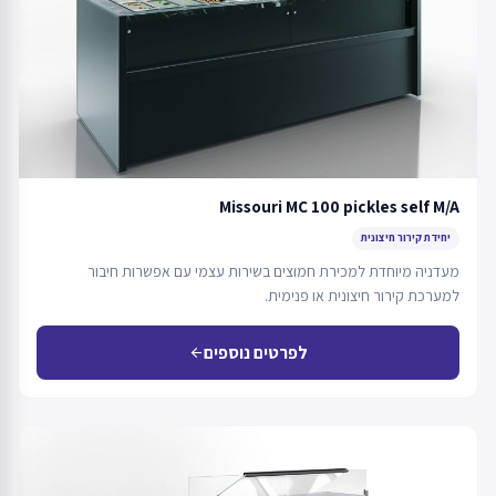
Missouri MC 100 pickles self M/A
יחידת קירור חיצונית
מעדניה מיוחדת למכירת חמוצים בשירות עצמי עם אפשרות חיבור
למערכת קירור חיצונית או פנימית.
לפרטים נוספים
arrow_back