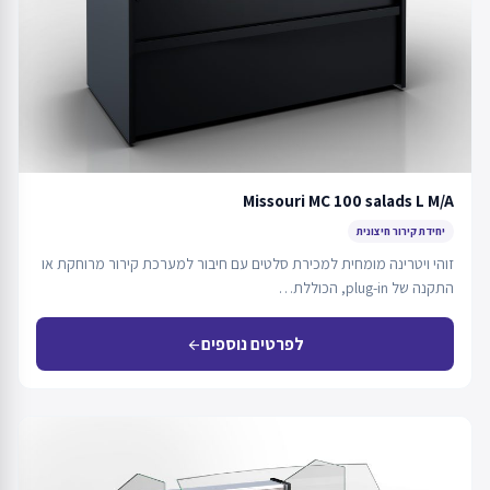
Missouri MC 100 salads L M/A
יחידת קירור חיצונית
זוהי ויטרינה מומחית למכירת סלטים עם חיבור למערכת קירור מרוחקת או
התקנה של plug-in, הכוללת…
לפרטים נוספים
arrow_back