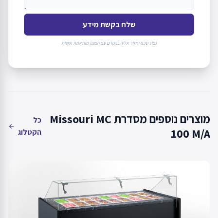
שלח בקשת מידע
נציג טכני יחזור אליך בהקדם עם הצעה מותאמת אישית
מוצרים נוספים מסדרת Missouri MC
כל
arrow_back
100 M/A
הקטלוג