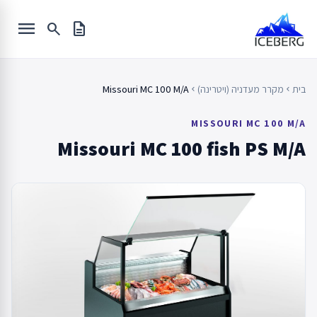
Ski
menu
t
search
description
conten
בית
מקרר מעדניה (ויטרינה)
Missouri MC 100 M/A
chevron_left
chevron_left
MISSOURI MC 100 M/A
Missouri MC 100 fish PS M/A