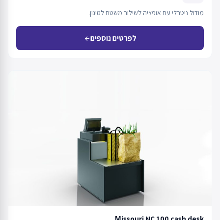
מודול ניטרלי עם אופציה לשילוב משטח לטיגון.
לפרטים נוספים
arrow_back
Мissouri NC 100 cash desk