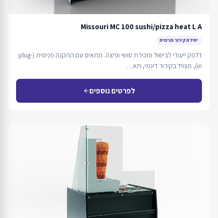
Missouri MC 100 sushi/pizza heat L A
יחידת קירור פנימית
דלפק ייעודי לבישול ומכירת סושי ופיצה. מתאים עם התקנה פנימית (plug-
in), מצויד בקירור דינמי, תא…
לפרטים נוספים
arrow_back