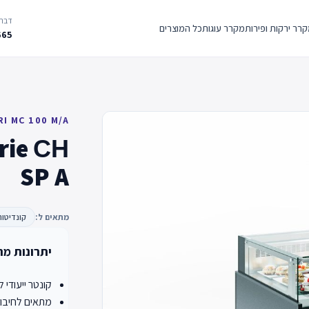
דברו
רר ירקות ופירות
מקרר עוגות
כל המוצרים
665
I MC 100 M/A
rie СН
SP A
מתאים ל:
קונדיטור
יתרונות מר
קונטר ייעודי ל
מתאים לחיבור פנימ