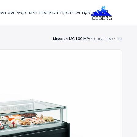
Ski
t
מקרר ויטרינה
מקרר חלביה
מקרר תצוגה
מקפיא תעשייתי
מק
conten
בית
מקרר עוגות
Missouri MC 100 M/A
chevron_left
chevron_left