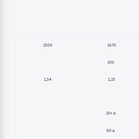
2500
1875
100
1,54
1,15
≤ +25
≤ 60