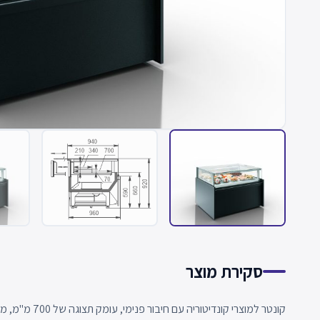
סקירת מוצר
קונטר למוצרי קונדיטוריה עם חיבור פנימי, עומק תצוגה של 700 מ"מ, מגש תצוגה יוצא, קירור דינמי וזכוכית נשלפת.