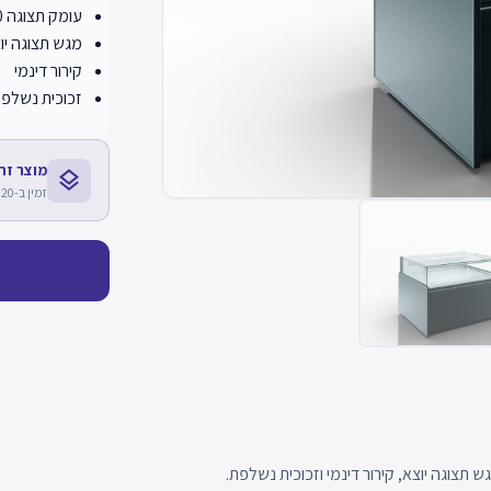
עומק תצוגה 700 מ"מ
מגש תצוגה יו
קירור דינמי
זכוכית נשלפ
מוצר זה חלק מ
layers
זמין ב-20 דגמים נוספים