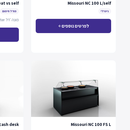
at vs self
Missouri NC 100 L/self
ניטרלי
מודל חימום
מונה 'דל counter' מיוחד עם התאמה למשטח חם.
לפרטים נוספים
arrow_back
cash desk
Missouri NC 100 FS L