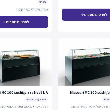
ניטרלי
מודול נייטרלי לציוד קופה.
לפרטים נוספים
arrow_back
לפרטים נוספים
arrow_back
i MC 100 sushi/pizza heat L A
Missouri MC 100 sushi/p
צונית
יחידת קירור פנימית
ת לבישול ומכירת סושי ופיצה.
דלפק ייעודי לבישול ומכירת סושי ופיצ