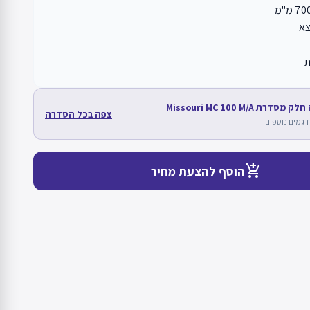
צא
ת
סדרת Missouri MC 100 M/A
צפה בכל הסדרה
add_shopping_cart
הוסף להצעת מחיר