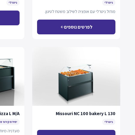
ניטרלי
ניטרלי
מודול ניטרלי עם אופציה לשילוב משטח לטיגון.
לפרטים נוספים
arrow_back
izza L M/A
Missouri NC 100 bakery L 130
ניטרלי
יחידת קירור חי
מעדניה מיוחד