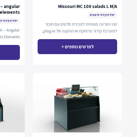
 – angular
Missouri MC 100 salads L M/A
elements
יחידת קירור חיצונית
יחידת קירור פ
זוהי ויטרינה מומחית למכירת סלטים עם חיבור
 A – Angular
למערכת קירור מרוחקת או התקנה של plug-in,
Elements הוא מודול זוויתי (פינת 90°)…
הכוללת…
לפרטים נוספים
arrow_back