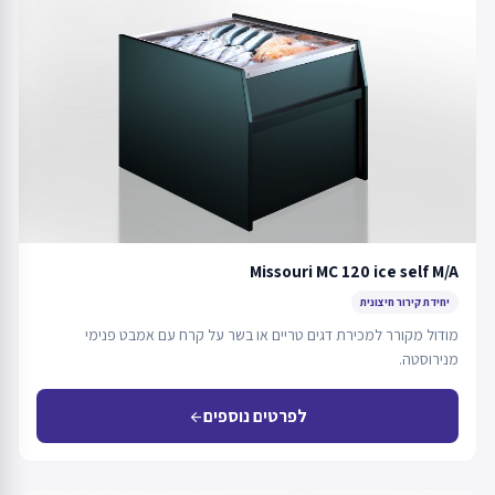
Missouri MC 120 ice self M/A
יחידת קירור חיצונית
מודול מקורר למכירת דגים טריים או בשר על קרח עם אמבט פנימי
מנירוסטה.
לפרטים נוספים
arrow_back