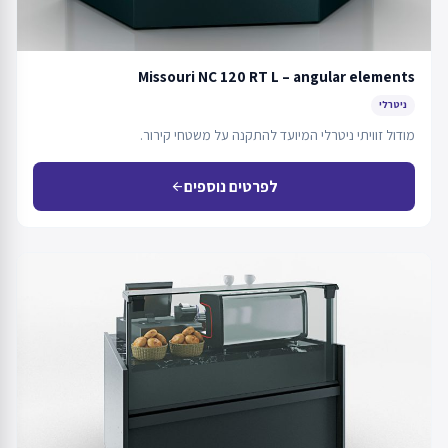
Missouri NC 120 RT L – angular elements
ניטרלי
מודול זוויתי ניטרלי המיועד להתקנה על משטחי קירור.
לפרטים נוספים
arrow_back