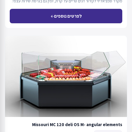
מקרר ספציאליזי לקירור דגים טריים על קרח, זמין גם בגרסת שירות עצמי.
לפרטים נוספים
arrow_back
Missouri MC 120 deli OS M- angular elements