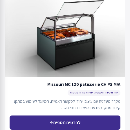
Missouri MC 120 patisserie CH PS M/A
יחידת קירור חיצונית, יחידת קירור פנימית
מקרר מעדניה עם עיצוב ייחודי לסקטור האפייה, המיועד לשימוש במתקני
קירור מתקדמים עם אפשרויות תצוגה…
לפרטים נוספים
arrow_back