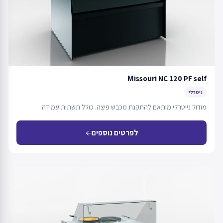
Мissouri NC 120 PF self
ניטרלי
מודול נייטרלי מותאם להתקנת מכבש פיצה. כולל תשתית עמידה.
לפרטים נוספים
arrow_back