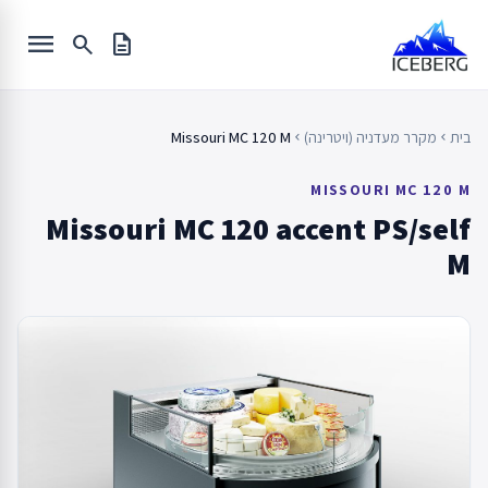
Ski
menu
t
search
description
conten
בית
מקרר מעדניה (ויטרינה)
Missouri MC 120 M
chevron_left
chevron_left
MISSOURI MC 120 M
Missouri MC 120 accent PS/self
M