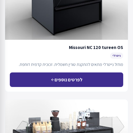
Missouri NC 120 tureen OS
ניטרלי
מודול נייטרלי מתאים להתקנת טורין חשמלית. זכוכית קדמית דוחפת.
לפרטים נוספים
arrow_back