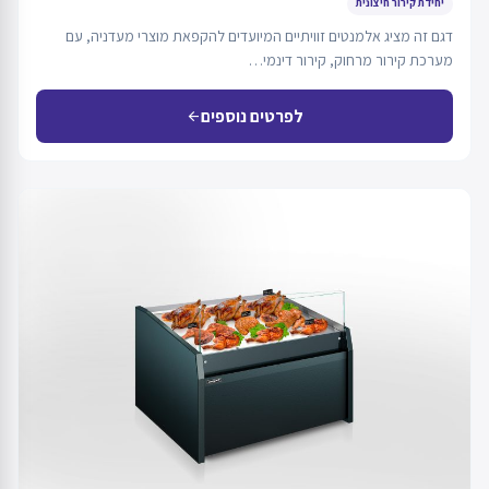
יחידת קירור חיצונית
דגם זה מציג אלמנטים זוויתיים המיועדים להקפאת מוצרי מעדניה, עם
מערכת קירור מרחוק, קירור דינמי…
לפרטים נוספים
arrow_back