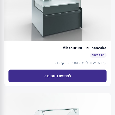
Мissouri NC 120 pancake
מודל חימום
קאונטר ייעודי לבישול ומכירת פנקייקים.
לפרטים נוספים
arrow_back