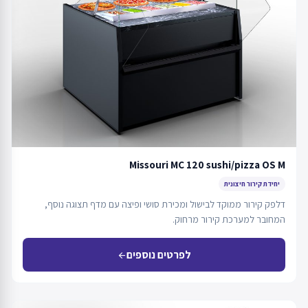
Missouri MC 120 sushi/pizza OS M
יחידת קירור חיצונית
דלפק קירור ממוקד לבישול ומכירת סושי ופיצה עם מדף תצוגה נוסף,
המחובר למערכת קירור מרחוק.
לפרטים נוספים
arrow_back