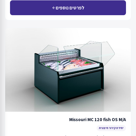
לפרטים נוספים
arrow_back
Missouri MC 120 fish OS M/A
יחידת קירור חיצונית