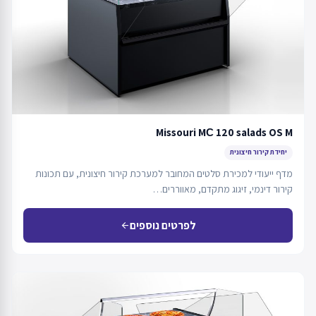
Missouri MС 120 salads OS M
יחידת קירור חיצונית
מדף ייעודי למכירת סלטים המחובר למערכת קירור חיצונית, עם תכונות
קירור דינמי, זיגוג מתקדם, מאווררים…
לפרטים נוספים
arrow_back