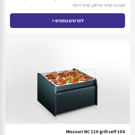
מערכת קירור מרחוק, קירור דינמי…
לפרטים נוספים
arrow_back
Missouri NC 120 grill self 104