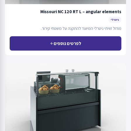
Missouri NC 120 RT L – angular elements
ניטרלי
מודול זוויתי ניטרלי המיועד להתקנה על משטחי קירור.
לפרטים נוספים
arrow_back