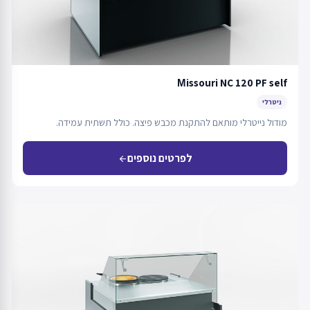
Мissouri NC 120 PF self
ניטרלי
מודול נייטרלי מותאם להתקנת מכבש פיצה. כולל תשתית עמידה.
לפרטים נוספים
arrow_back