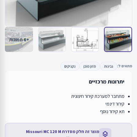
+6 תמונות
מתאים ל:
גבינות
מזון מוכן
נקניקים
יתרונות מרכזיים
מתחבר למערכת קירור חיצונית
קירור דינמי
תא קירור נוסף
מוצר זה חלק מסדרת Missouri MC 120 M
layers