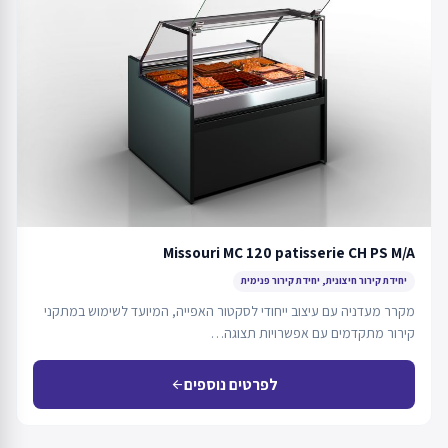
Missouri MC 120 patisserie CH PS M/A
יחידת קירור חיצונית, יחידת קירור פנימית
מקרר מעדניה עם עיצוב ייחודי לסקטור האפייה, המיועד לשימוש במתקני
קירור מתקדמים עם אפשרויות תצוגה…
לפרטים נוספים
arrow_back