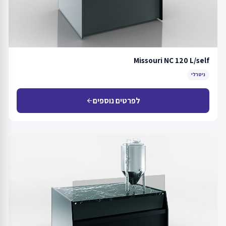
Missouri NC 120 L/self
ניטרלי
לפרטים נוספים
arrow_back