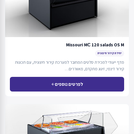
Missouri MС 120 salads OS M
יחידת קירור חיצונית
מדף ייעודי למכירת סלטים המחובר למערכת קירור חיצונית, עם תכונות
קירור דינמי, זיגוג מתקדם, מאווררים…
לפרטים נוספים
arrow_back