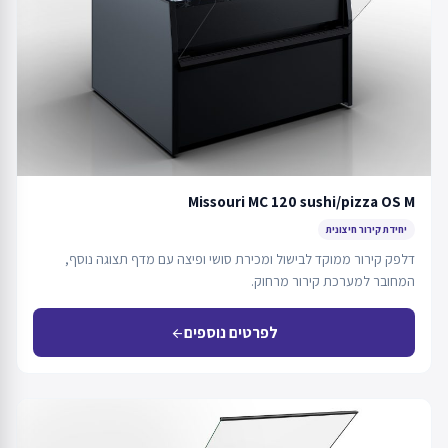
Missouri MC 120 sushi/pizza OS M
יחידת קירור חיצונית
דלפק קירור ממוקד לבישול ומכירת סושי ופיצה עם מדף תצוגה נוסף,
המחובר למערכת קירור מרחוק.
לפרטים נוספים
arrow_back