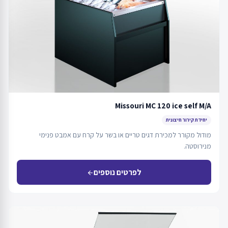
Missouri MC 120 ice self M/A
יחידת קירור חיצונית
מודול מקורר למכירת דגים טריים או בשר על קרח עם אמבט פנימי
מנירוסטה.
לפרטים נוספים
arrow_back