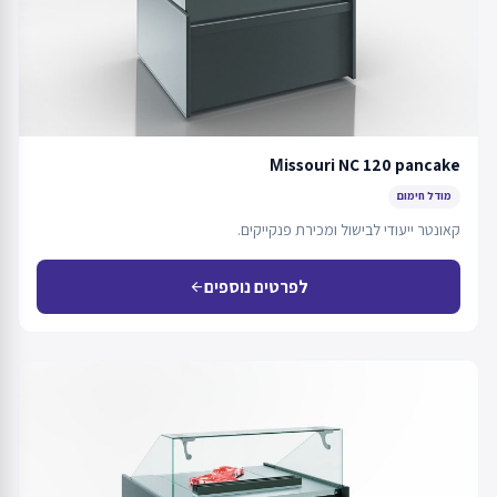
Мissouri NC 120 pancake
מודל חימום
קאונטר ייעודי לבישול ומכירת פנקייקים.
לפרטים נוספים
arrow_back