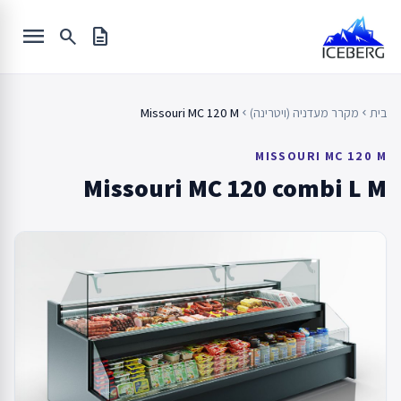
Ski
menu
t
search
description
conten
בית
מקרר מעדניה (ויטרינה)
Missouri MC 120 M
chevron_left
chevron_left
MISSOURI MC 120 M
Missouri MC 120 combi L M