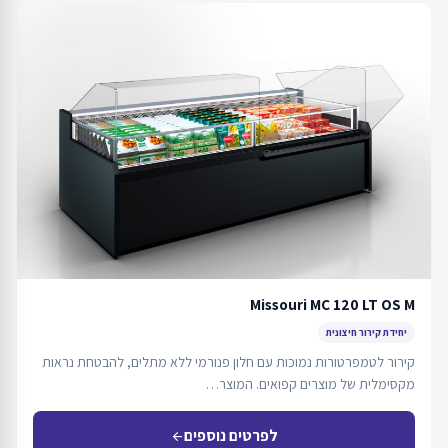
Missouri MC 120 LT OS M
יחידת קירור חיצונית
קירור לטמפרטורות נמוכות עם חלון פנורמי ללא מתלים, להבטחת נראות
מקסימלית של מוצרים קפואים. המוצר…
לפרטים נוספים
arrow_back