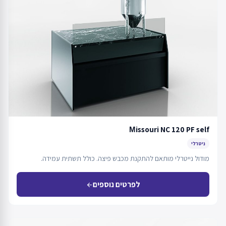
Мissouri NC 120 PF self
ניטרלי
מודול נייטרלי מותאם להתקנת מכבש פיצה. כולל תשתית עמידה.
לפרטים נוספים
arrow_back