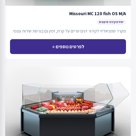
Missouri MC 120 fish OS M/A
יחידת קירור חיצונית
מקרר ספציאליזי לקירור דגים טריים על קרח, זמין גם בגרסת שירות עצמי.
לפרטים נוספים
arrow_back