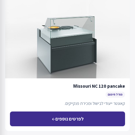
Мissouri NC 120 pancake
מודל חימום
קאונטר ייעודי לבישול ומכירת פנקייקים.
לפרטים נוספים
arrow_back