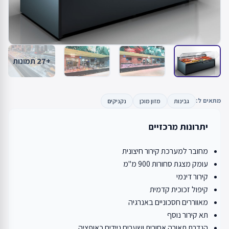
+27 תמונות
מתאים ל:
גבינות
מזון מוכן
נקניקים
יתרונות מרכזיים
מחובר למערכת קירור חיצונית
עומק מצגת סחורות 900 מ"מ
קירור דינמי
קיפול זכוכית קדמית
מאווררים חסכוניים באנרגיה
תא קירור נוסף
הגדרת תאורה אחורית ושערים ניידים כאופציה