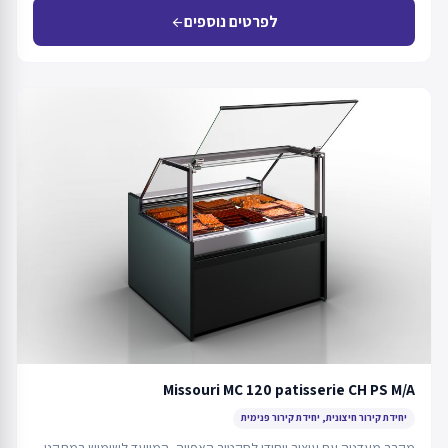
לפרטים נוספים
arrow_back
Missouri MC 120 patisserie CH PS M/A
יחידת קירור חיצונית, יחידת קירור פנימית
מקרר מעדניה עם עיצוב ייחודי לסקטור האפייה, המיועד לשימוש במתקני