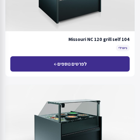
Missouri NC 120 grill self 104
ניטרלי
לפרטים נוספים
arrow_back