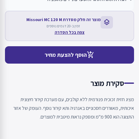
מוצר זה חלק מסדרת Missouri MC 120 M
layers
זמין ב-20 דגמים נוספים
צפה בכל הסדרה
add_shopping_cart
הוסף להצעת מחיר
סקירת מוצר
מציג חזית זכוכית פנורמית ללא קולבים, עם מערכת קירור חיצונית
איכותית, מאווררים חסכוניים באנרגיה ותא קירור נוסף. העומק של אזור
התצוגה הוא 900 מ"מ ומספק נראות מיטבית למוצרים.