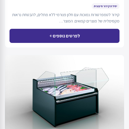
יחידת קירור חיצונית
קירור לטמפרטורות נמוכות עם חלון פנורמי ללא מתלים, להבטחת נראות
מקסימלית של מוצרים קפואים. המוצר…
לפרטים נוספים
arrow_back