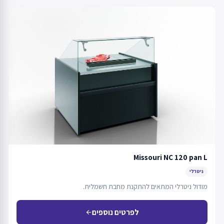
Missouri NC 120 pan L
ניטרלי
מודול ניטרלי המתאים להתקנת מחבת חשמלית.
לפרטים נוספים
arrow_back