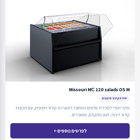
Missouri MС 120 salads OS M
יחידת קירור חיצונית
מדף ייעודי למכירת סלטים המחובר למערכת קירור חיצונית, עם תכונות
קירור דינמי, זיגוג מתקדם, מאווררים…
לפרטים נוספים
arrow_back