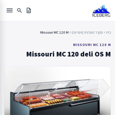
Ski
menu
t
search
description
conten
בית
מקרר מעדניה (ויטרינה)
Missouri MC 120 M
chevron_left
chevron_left
MISSOURI MC 120 M
Missouri MC 120 deli OS M