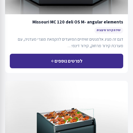
Missouri MC 120 deli OS M- angular elements
יחידת קירור חיצונית
דגם זה מציג אלמנטים זוויתיים המיועדים להקפאת מוצרי מעדניה, עם
מערכת קירור מרחוק, קירור דינמי…
לפרטים נוספים
arrow_back