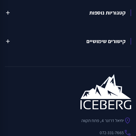
קטגוריות נוספות
add
קישורים שימושיים
add
location_on
יחיאל דרזנר 4, פתח תקווה
call
072-331-7665