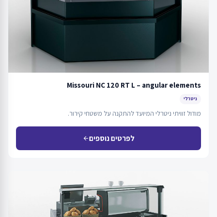
Missouri NC 120 RT L – angular elements
ניטרלי
מודול זוויתי ניטרלי המיועד להתקנה על משטחי קירור.
לפרטים נוספים
arrow_back