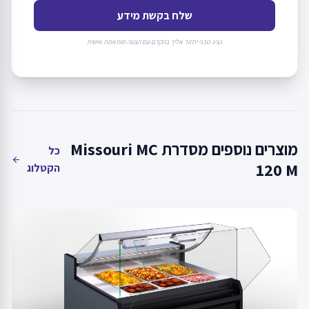
שלח בקשת מידע
נציג טכני יחזור אליך בהקדם עם הצעה מותאמת אישית
מוצרים נוספים מסדרת Missouri MC
כל
arrow_back
120 M
הקטלוג