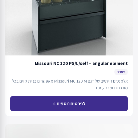
Missouri NC 120 PS/L/self – angular element
ניטרלי
אלמנטים זוויתיים של דגם Missouri MC 120 M מאפשרים בניית קווים בכל
מורכבות ומבנה, עם…
לפרטים נוספים
arrow_back