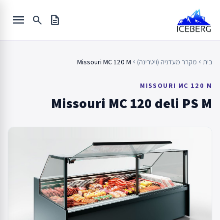
Ski
menu
t
search
description
conten
בית
מקרר מעדניה (ויטרינה)
Missouri MC 120 M
chevron_left
chevron_left
MISSOURI MC 120 M
Missouri MC 120 deli PS M