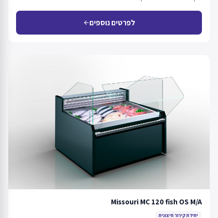
לפרטים נוספים
arrow_back
Missouri MC 120 fish OS M/A
יחידת קירור חיצונית