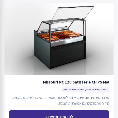
Missouri MC 120 patisserie CH PS M/A
יחידת קירור חיצונית, יחידת קירור פנימית
מקרר מעדניה עם עיצוב ייחודי לסקטור האפייה, המיועד לשימוש במתקני
קירור מתקדמים עם אפשרויות תצוגה…
לפרטים נוספים
arrow_back