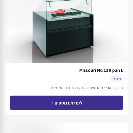
Missouri NC 120 pan L
ניטרלי
מודול ניטרלי המתאים להתקנת מחבת חשמלית.
לפרטים נוספים
arrow_back