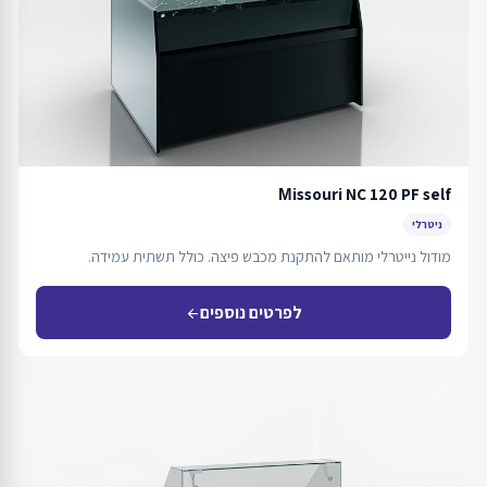
Мissouri NC 120 PF self
ניטרלי
מודול נייטרלי מותאם להתקנת מכבש פיצה. כולל תשתית עמידה.
לפרטים נוספים
arrow_back