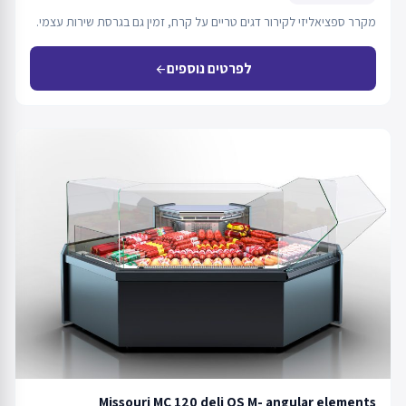
מקרר ספציאליזי לקירור דגים טריים על קרח, זמין גם בגרסת שירות עצמי.
לפרטים נוספים
arrow_back
Missouri MC 120 deli OS M- angular elements