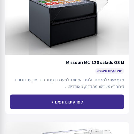
Missouri MС 120 salads OS M
יחידת קירור חיצונית
מדף ייעודי למכירת סלטים המחובר למערכת קירור חיצונית, עם תכונות
קירור דינמי, זיגוג מתקדם, מאווררים…
לפרטים נוספים
arrow_back