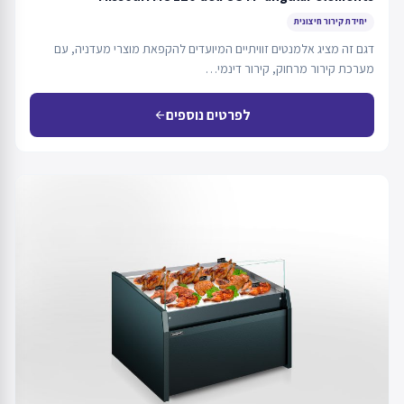
יחידת קירור חיצונית
דגם זה מציג אלמנטים זוויתיים המיועדים להקפאת מוצרי מעדניה, עם
מערכת קירור מרחוק, קירור דינמי…
לפרטים נוספים
arrow_back