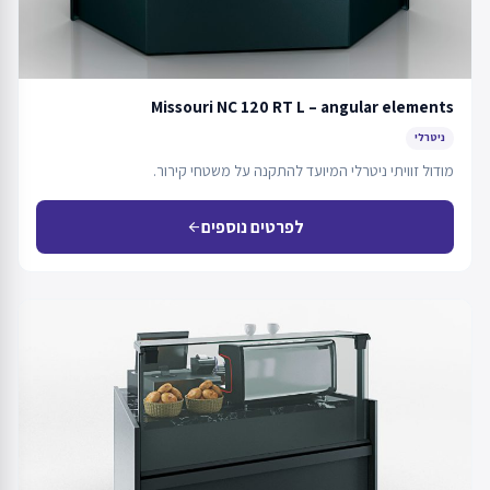
Missouri NC 120 RT L – angular elements
ניטרלי
מודול זוויתי ניטרלי המיועד להתקנה על משטחי קירור.
לפרטים נוספים
arrow_back