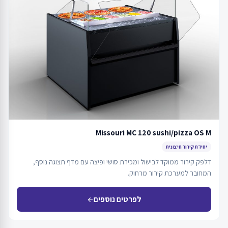
Missouri MC 120 sushi/pizza OS M
יחידת קירור חיצונית
דלפק קירור ממוקד לבישול ומכירת סושי ופיצה עם מדף תצוגה נוסף,
המחובר למערכת קירור מרחוק.
לפרטים נוספים
arrow_back