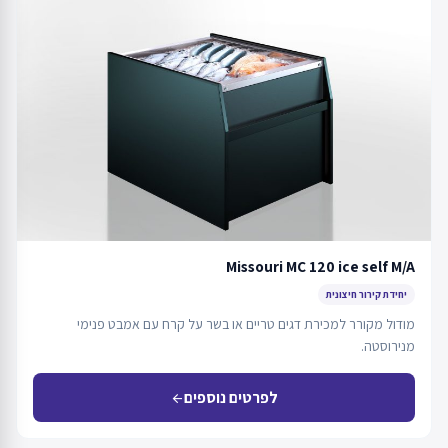
Missouri MC 120 ice self M/A
יחידת קירור חיצונית
מודול מקורר למכירת דגים טריים או בשר על קרח עם אמבט פנימי
מנירוסטה.
לפרטים נוספים
arrow_back