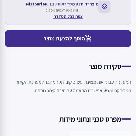
מוצר זה חלק מסדרת Missouri MC 120 M
layers
זמין ב-20 דגמים נוספים
צפה בכל הסדרה
add_shopping_cart
הוסף להצעת מחיר
סקירת מוצר
המעדניה עם נראות מצוינת ועיצוב קובייתי. המחבר למערכת הקירור
המרוחקת ומציע אפשרות התאמה עם תיבת קירור נוספת.
מפרט טכני ונתוני מידות