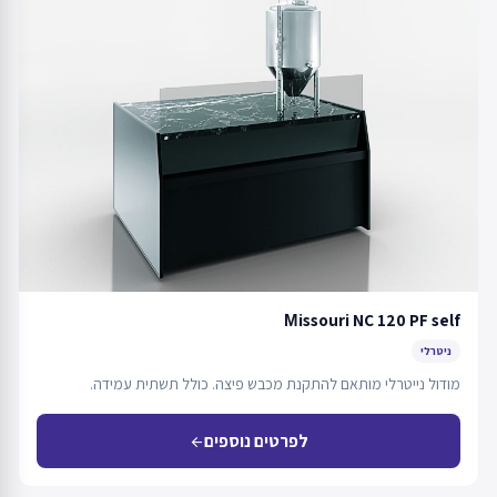
Мissouri NC 120 PF self
ניטרלי
מודול נייטרלי מותאם להתקנת מכבש פיצה. כולל תשתית עמידה.
לפרטים נוספים
arrow_back