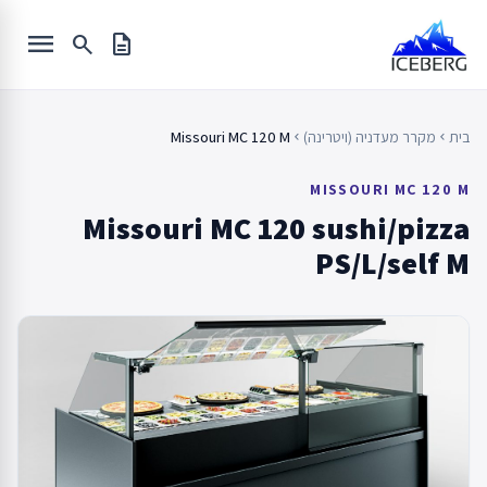
Ski
menu
t
search
description
conten
בית
מקרר מעדניה (ויטרינה)
Missouri MC 120 M
chevron_left
chevron_left
MISSOURI MC 120 M
Missouri MC 120 sushi/pizza
PS/L/self M