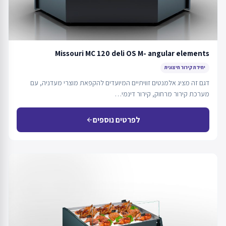
Missouri MC 120 deli OS M- angular elements
יחידת קירור חיצונית
דגם זה מציג אלמנטים זוויתיים המיועדים להקפאת מוצרי מעדניה, עם
מערכת קירור מרחוק, קירור דינמי…
לפרטים נוספים
arrow_back