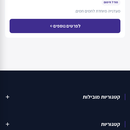
מודל חימום
מעדנייה מיוחדת לחמים חמים.
לפרטים נוספים
arrow_back
קטגוריות מובילות
add
קטגוריות
add