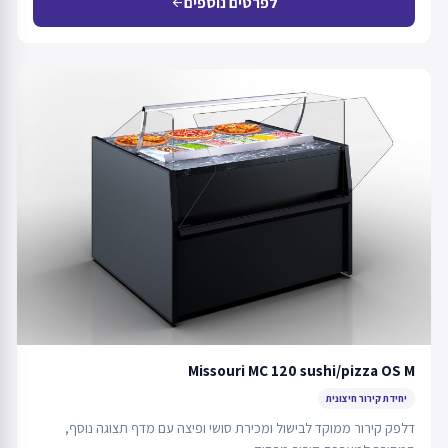
לפרטים נוספים
arrow_back
Missouri MC 120 sushi/pizza OS M
יחידת קירור חיצונית
דלפק קירור ממוקד לבישול ומכירת סושי ופיצה עם מדף תצוגה נוסף,