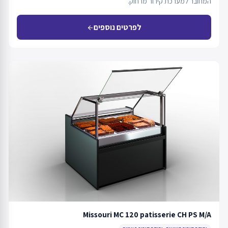
המחובר למערכת קירור מרחוק.
לפרטים נוספים
arrow_back
Missouri MC 120 patisserie CH PS M/A