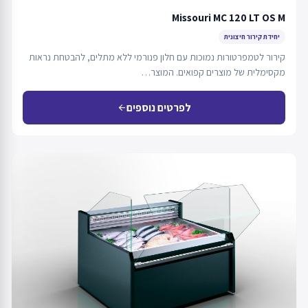
Missouri MC 120 LT OS M
יחידת קירור חיצונית
קירור לטמפרטורות נמוכות עם חלון פנורמי ללא מתלים, להבטחת נראות
מקסימלית של מוצרים קפואים. המוצר…
לפרטים נוספים
arrow_back