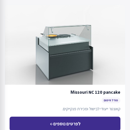
Мissouri NC 120 pancake
מודל חימום
קאונטר ייעודי לבישול ומכירת פנקייקים.
לפרטים נוספים
arrow_back