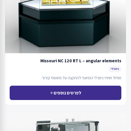
Missouri NC 120 RT L – angular elements
ניטרלי
מודול זוויתי ניטרלי המיועד להתקנה על משטחי קירור.
לפרטים נוספים
arrow_back