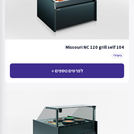
Missouri NC 120 grill self 104
ניטרלי
לפרטים נוספים
arrow_back