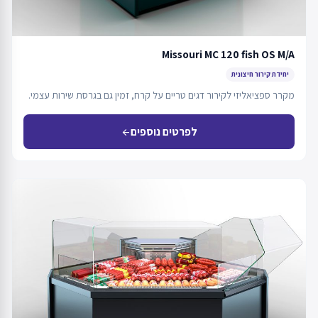
Missouri MC 120 fish OS M/A
יחידת קירור חיצונית
מקרר ספציאליזי לקירור דגים טריים על קרח, זמין גם בגרסת שירות עצמי.
לפרטים נוספים
arrow_back