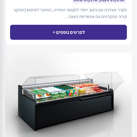
יחידת קירור חיצונית, יחידת קירור פנימית
מקרר מעדניה עם עיצוב ייחודי לסקטור האפייה, המיועד לשימוש במתקני
קירור מתקדמים עם אפשרויות תצוגה…
לפרטים נוספים
arrow_back