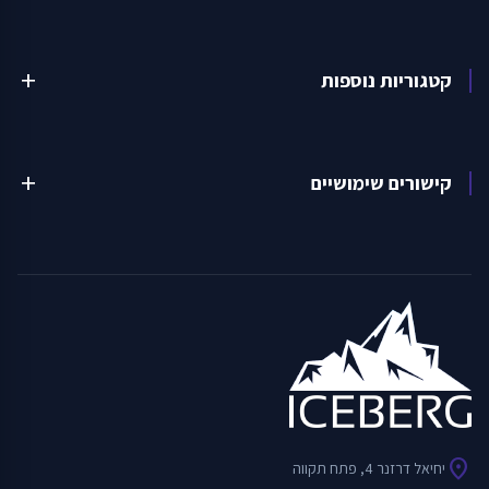
קטגוריות נוספות
add
קישורים שימושיים
add
location_on
יחיאל דרזנר 4, פתח תקווה