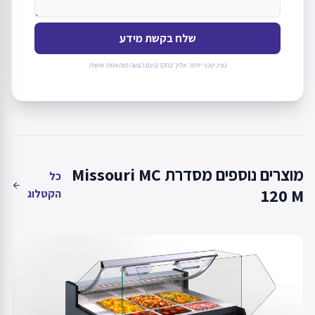
שלח בקשת מידע
נציג טכני יחזור אליך בהקדם עם הצעה מותאמת אישית
מוצרים נוספים מסדרת Missouri MC
כל
arrow_back
120 M
הקטלוג