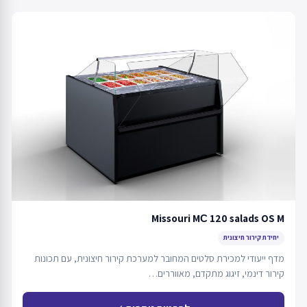
Missouri MС 120 salads OS M
יחידת קירור חיצונית
מדף ייעודי למכירת סלטים המחובר למערכת קירור חיצונית, עם תכונות
קירור דינמי, זיגוג מתקדם, מאווררים…