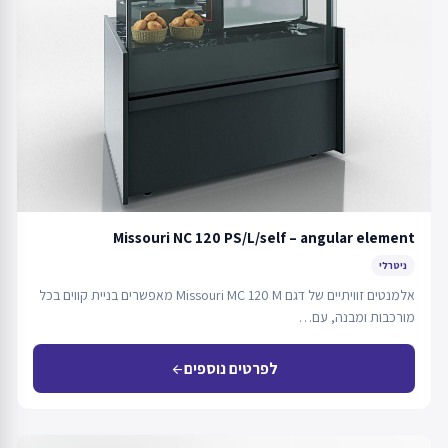
Missouri NC 120 PS/L/self – angular element
ניטרלי
אלמנטים זוויתיים של דגם Missouri MC 120 M מאפשרים בניית קווים בכל
מורכבות ומבנה, עם…
לפרטים נוספים
arrow_back