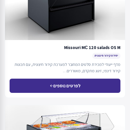
Missouri MС 120 salads OS M
יחידת קירור חיצונית
מדף ייעודי למכירת סלטים המחובר למערכת קירור חיצונית, עם תכונות
קירור דינמי, זיגוג מתקדם, מאווררים…
לפרטים נוספים
arrow_back