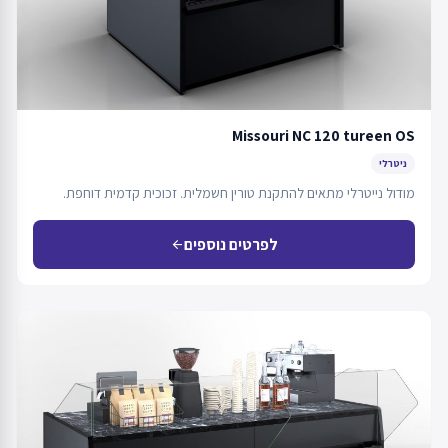
Missouri NC 120 tureen OS
ניטרלי
מודול נייטרלי מתאים להתקנת טורין חשמלית. זכוכית קדמית דוחפת.
לפרטים נוספים
arrow_back