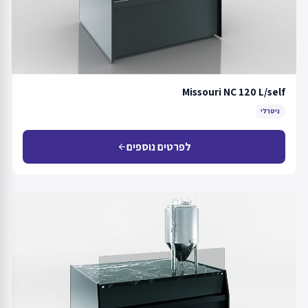
Missouri NC 120 L/self
ניטרלי
לפרטים נוספים
arrow_back