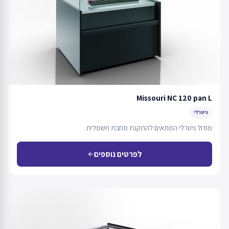
Missouri NC 120 pan L
ניטרלי
מודול ניטרלי המתאים להתקנת מחבת חשמלית.
לפרטים נוספים
arrow_back