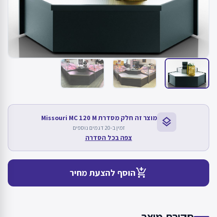
מוצר זה חלק מסדרת Missouri MC 120 M
layers
זמין ב-20 דגמים נוספים
צפה בכל הסדרה
add_shopping_cart
הוסף להצעת מחיר
סקירת מוצר