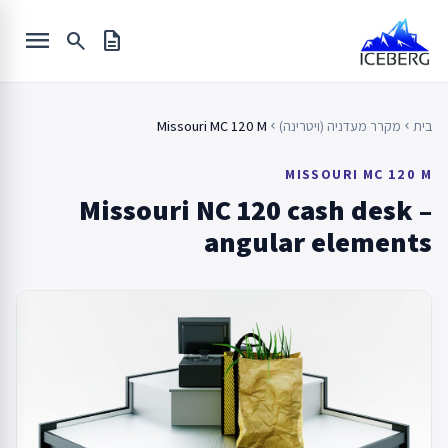
Ski
menu
t
search
description
conten
בית
מקרר מעדניה (ויטרינה)
Missouri MC 120 M
chevron_left
chevron_left
MISSOURI MC 120 M
Missouri NC 120 cash desk –
angular elements