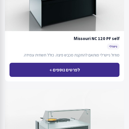
Мissouri NC 120 PF self
ניטרלי
מודול נייטרלי מותאם להתקנת מכבש פיצה. כולל תשתית עמידה.
לפרטים נוספים
arrow_back