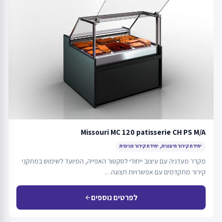
Missouri MC 120 patisserie CH PS M/A
יחידת קירור חיצונית, יחידת קירור פנימית
מקרר מעדניה עם עיצוב ייחודי לסקטור האפייה, המיועד לשימוש במתקני
קירור מתקדמים עם אפשרויות תצוגה…
לפרטים נוספים
arrow_back