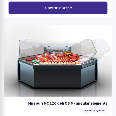
לפרטים נוספים
arrow_back
Missouri MC 120 deli OS M- angular elements
יחידת קירור חיצונית