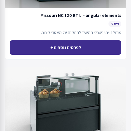
Missouri NC 120 RT L – angular elements
ניטרלי
מודול זוויתי ניטרלי המיועד להתקנה על משטחי קירור.
לפרטים נוספים
arrow_back