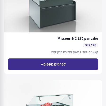
Мissouri NC 120 pancake
מודל חימום
קאונטר ייעודי לבישול ומכירת פנקייקים.
לפרטים נוספים
arrow_back