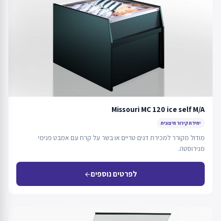
Missouri MC 120 ice self M/A
יחידת קירור חיצונית
מודול מקורר למכירת דגים טריים או בשר על קרח עם אמבט פנימי
מנירוסטה.
לפרטים נוספים
arrow_back