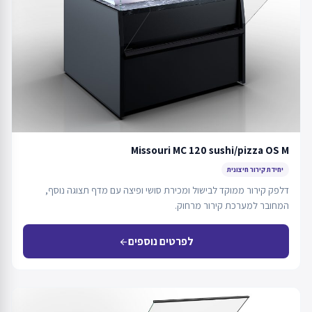
Missouri MC 120 sushi/pizza OS M
יחידת קירור חיצונית
דלפק קירור ממוקד לבישול ומכירת סושי ופיצה עם מדף תצוגה נוסף,
המחובר למערכת קירור מרחוק.
לפרטים נוספים
arrow_back