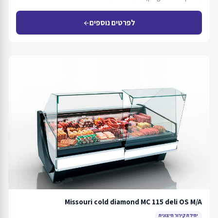
לפרטים נוספים
arrow_back
Missouri cold diamond MC 115 deli OS M/A
יחידת קירור חיצונית