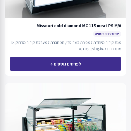
Missouri cold diamond MC 115 meat PS M/A
יחידת קירור חיצונית
מנת קירור מיוחדת למכירת בשר טרי, המחברת למערכת קירור מרחוק או
מתחברת כ-plug-in, עם תא…
לפרטים נוספים
arrow_back