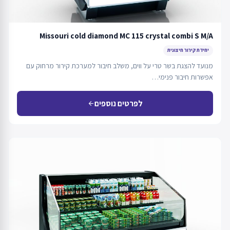
Missouri cold diamond MC 115 crystal combi S M/A
יחידת קירור חיצונית
מנועד להצגת בשר טרי על ווים, משלב חיבור למערכת קירור מרחוק עם
אפשרות חיבור פנימי…
לפרטים נוספים
arrow_back