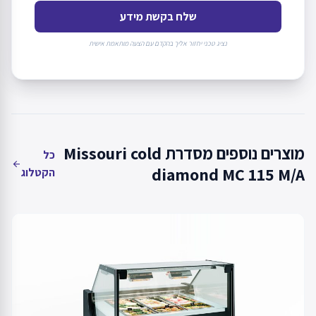
שלח בקשת מידע
נציג טכני יחזור אליך בהקדם עם הצעה מותאמת אישית
מוצרים נוספים מסדרת Missouri cold
כל
arrow_back
diamond MC 115 M/A
הקטלוג