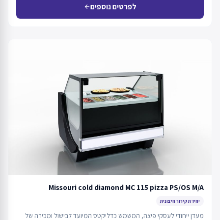
לפרטים נוספים
arrow_back
Missouri cold diamond MC 115 pizza PS/OS M/A
יחידת קירור חיצונית
מעדן ייחודי לעסקי פיצה, המשמש כדליקטס המיועד לבישול ומכירה של