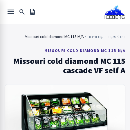
Ski
menu
t
search
description
conten
בית
מקרר ירקות ופירות
Missouri cold diamond MC 115 M/A
chevron_left
chevron_left
MISSOURI COLD DIAMOND MC 115 M/A
Missouri cold diamond MC 115
cascade VF self A