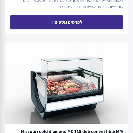
המוצר הוא ויטרינה למעדניה אשר מתוכננת על פי תקנים אירופיים
קונבנציונליים, עם אפשרות חיבור למערכת…
לפרטים נוספים
arrow_back
Missouri cold diamond MC 115 deli convertible M/A