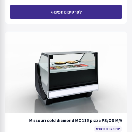
לפרטים נוספים
arrow_back
Missouri cold diamond MC 115 pizza PS/OS M/A
יחידת קירור חיצונית