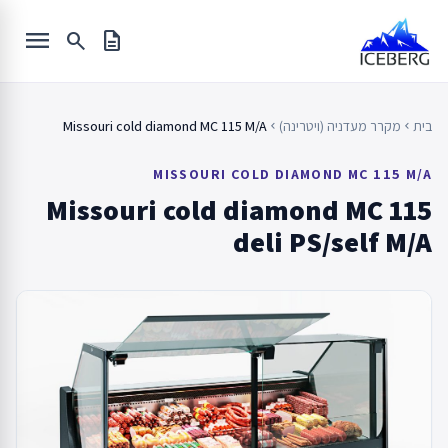
Ski
menu
t
search
description
conten
בית
מקרר מעדניה (ויטרינה)
Missouri cold diamond MC 115 M/A
chevron_left
chevron_left
MISSOURI COLD DIAMOND MC 115 M/A
Missouri cold diamond MC 115
deli PS/self M/A