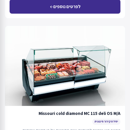
לפרטים נוספים
arrow_back
Missouri cold diamond MC 115 deli OS M/A
יחידת קירור חיצונית