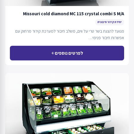
Missouri cold diamond MC 115 crystal combi S M/A
יחידת קירור חיצונית
מנועד להצגת בשר טרי על ווים, משלב חיבור למערכת קירור מרחוק עם
אפשרות חיבור פנימי…
לפרטים נוספים
arrow_back