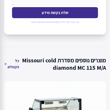
שלח בקשת מידע
נציג טכני יחזור אליך בהקדם עם הצעה מותאמת אישית
מוצרים נוספים מסדרת Missouri cold
כל
arrow_back
diamond MC 115 M/A
הקטלוג