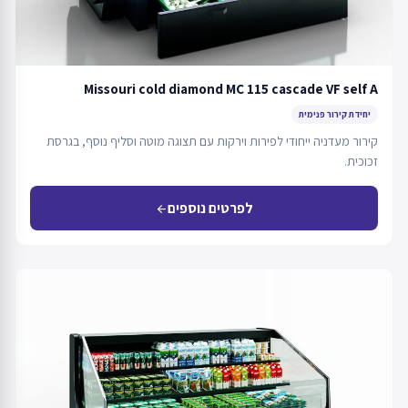
Missouri cold diamond MC 115 cascade VF self A
יחידת קירור פנימית
קירור מעדניה ייחודי לפירות וירקות עם תצוגה מוטה וסליף נוסף, בגרסת
זכוכית.
לפרטים נוספים
arrow_back