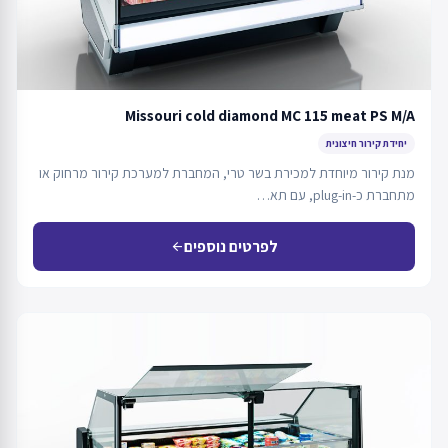
Missouri cold diamond MC 115 meat PS M/A
יחידת קירור חיצונית
מנת קירור מיוחדת למכירת בשר טרי, המחברת למערכת קירור מרחוק או
מתחברת כ-plug-in, עם תא…
לפרטים נוספים
arrow_back