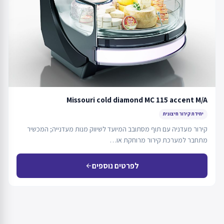
Missouri cold diamond MC 115 accent M/A
יחידת קירור חיצונית
קירור מעדניה עם תוף מסתובב המיועד לשיווק מנות מעדנייה; המכשיר
מתחבר למערכת קירור מרוחקת או…
לפרטים נוספים
arrow_back