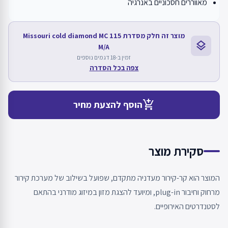
מאווררים חסכוניים באנרגיה
מוצר זה חלק מסדרת Missouri cold diamond MC 115
layers
M/A
זמין ב-18 דגמים נוספים
צפה בכל הסדרה
add_shopping_cart
הוסף להצעת מחיר
סקירת מוצר
המוצר הוא קר-קירור מעדניה מתקדם, שפועל בשילוב של מערכת קירור
מרחוק וחיבור plug-in, ומיועד להצגת מזון במיזוג מודרני בהתאם
לסטנדרטים האירופיים.