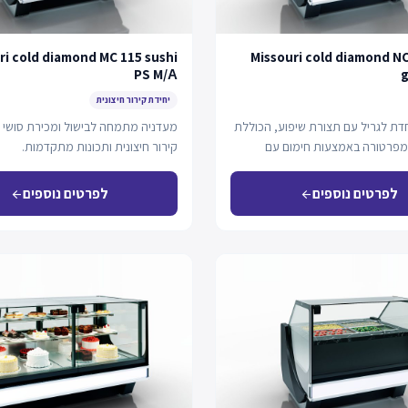
ri cold diamond MC 115 sushi
Missouri cold diamond N
PS M/А
g
יחידת קירור חיצונית
חדת לגריל עם תצורת שיפוע, הכוללת
מעדניה מתמחה לבישול ומכירת סושי
מפרטורה באמצעות חימום עם
קירור חיצונית ותכונות מתקדמות.
 ואדים…
לפרטים נוספים
לפרטים נוספים
arrow_back
arrow_back