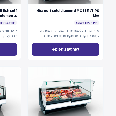
 fish self
Missouri cold diamond MC 115 LT PS
 elements
M/A
יחידת קירור חיצונית
יחידת קירור חי
מדי הקירור לטמפרטורות נמוכות זה מתתחבר
קופה זוויתית
למערכת קירור מרוחקת או מותאם לחיבור
פלאג-אין, ומציע קירור…
מתחברת…
לפרטים נוספים
arrow_back