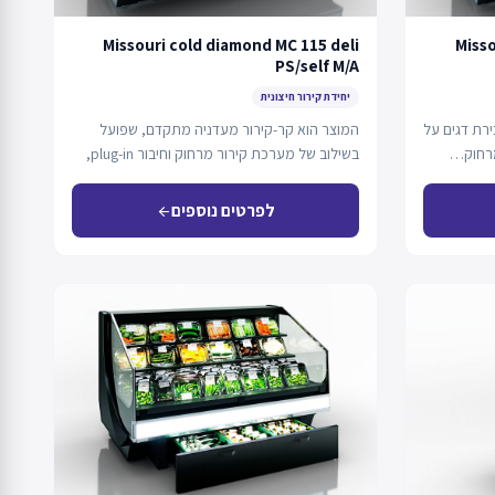
Missouri cold diamond MC 115 deli
Misso
PS/self M/A
יחידת קירור חיצונית
ירת דגים על
המוצר הוא קר-קירור מעדניה מתקדם, שפועל
מרחוק…
בשילוב של מערכת קירור מרחוק וחיבור plug-in,
ומיועד להצגת…
לפרטים נוספים
arrow_back