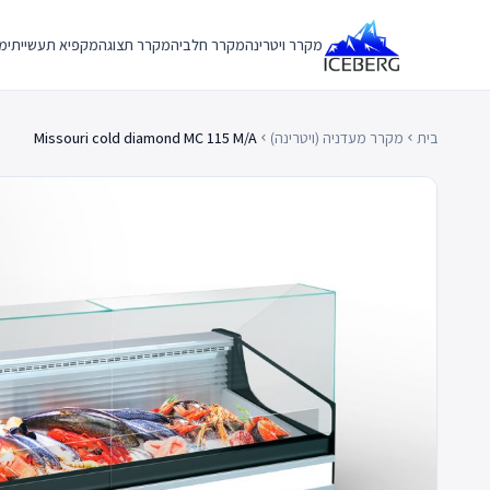
Ski
t
מקרר ויטרינה
מקרר חלביה
מקרר תצוגה
מקפיא תעשייתי
מק
conten
בית
מקרר מעדניה (ויטרינה)
Missouri cold diamond MC 115 M/A
chevron_left
chevron_left