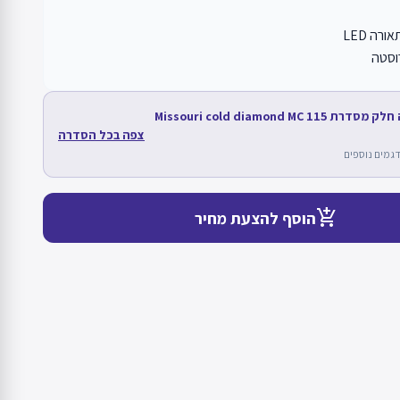
רה LED
וסטה
מוצר זה חלק מסדרת Missouri cold diamond MC 115
צפה בכל הסדרה
add_shopping_cart
הוסף להצעת מחיר