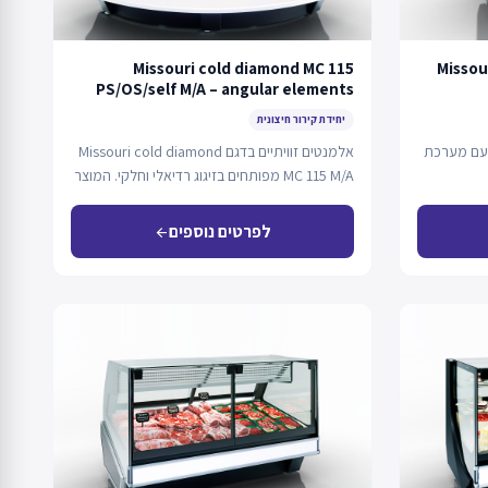
Missouri cold diamond MC 115
Missou
PS/OS/self M/A – angular elements
יחידת קירור חיצונית
 עם מערכת
אלמנטים זוויתיים בדגם Missouri cold diamond
MC 115 M/A מפותחים בזיגוג רדיאלי וחלקי. המוצר
יכול…
לפרטים נוספים
arrow_back