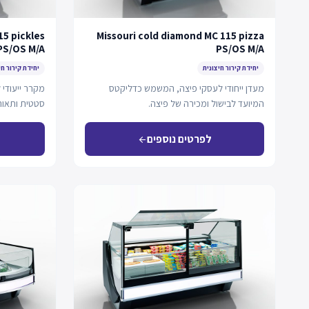
15 pickles
Missouri cold diamond MC 115 pizza
PS/OS M/A
PS/OS M/A
יחידת קירור חיצונית
יחידת קירור חי
מעדן ייחודי לעסקי פיצה, המשמש כדליקטס
מקרר ייעודי
המיועד לבישול ומכירה של פיצה.
כ-Plug-in.
לפרטים נוספים
arrow_back