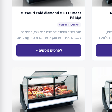
Missouri cold diamond MC 115 meat
M
PS M/A
יחידת קירור חיצונית
יות,
מנת קירור מיוחדת למכירת בשר טרי, המחברת
ת לחיבור
למערכת קירור מרחוק או מתחברת כ-plug-in, עם
תא…
לפרטים נוספים
arrow_back