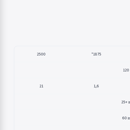
2500
1875*
120
21
1,6
≤ +2
≤ 60