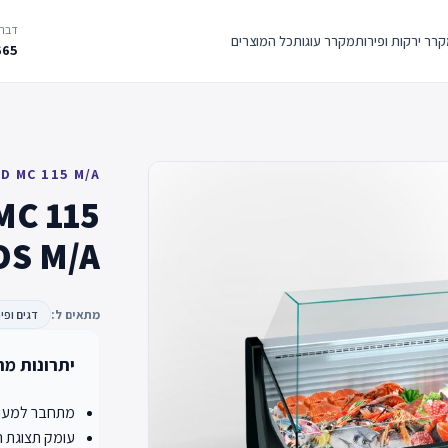
דברו
רר ירקות ופירות
מקרר עוגות
כל המוצרים
665
D MC 115 M/A
MC 115
 OS M/A
מתאים ל:
דגים ופיר
יתרונות מר
מתחבר למערכת
עומק תצוגת הסחור