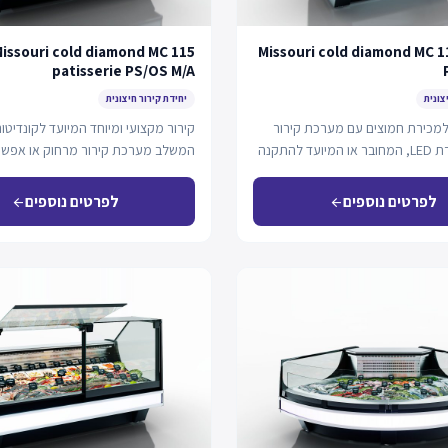
issouri cold diamond MC 115
Missouri cold diamond MC 1
patisserie PS/OS M/A
צונית
יחידת קירור חיצונית
 למכירת חמוצים עם מערכת קירור
קירור מקצועי ומיוחד המיועד לקונדיטור
סטטית ותאורת LED, המחובר או המיועד להתקנה
המשלב מערכת קירור מרחוק או אפשרו
פלג-אין, עם תצוגה…
לפרטים נוספים
לפרטים נוספים
arrow_back
arrow_back