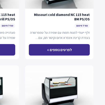
C 115 heat
Missouri cold diamond NC 115 heat
rill PS/OS
BM PS/OS
מודל חימום
מודל חימום
זלף ייעודי למנות חמות עם שמירה על טמפרטורה
מעדנייה מיו
בעזרת קרינת אינפרא אדום וקיטור חם, עם…
שמירה על ט
אינפרה-אדום
לפרטים נוספים
arrow_back