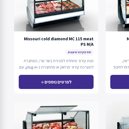
Missouri cold diamond MC 115 meat
M
PS M/A
יחידת קירור חיצונית
יות,
מנת קירור מיוחדת למכירת בשר טרי, המחברת
ת לחיבור
למערכת קירור מרחוק או מתחברת כ-plug-in, עם
תא…
לפרטים נוספים
arrow_back