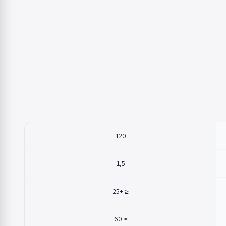
120
1,5
≤ +25
≤ 60