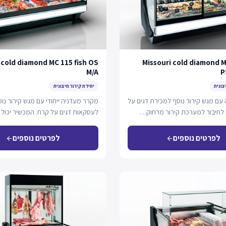
 cold diamond MC 115 fish OS
Missouri cold diamond M
M/A
P
צונית
יחידת קירור חיצונית
 עם מגש קירור נוסף למכירת דגים על
מקרר מעדניה ייחודי עם מגש קירור נו
לחיבור למערכת קירור מרחוק…
לעסקאות דגים על קרח. המכשיר יכול
למערכת…
לפרטים נוספים
לפרטים נוספים
arrow_back
arrow_back