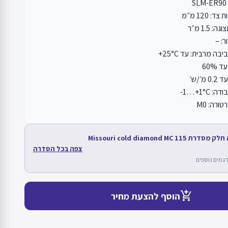
 120 מ״מ
1.5 מ״ר
ר: –
 מרבית: עד ‎+25°C
‎60%
מ׳/ש׳
‎-1…+1°
רה: M0
מוצר זה חלק מסדרת Missouri cold diamond MC 115
צפה בכל הסדרה
add_shopping_cart
הוסף להצעת מחיר