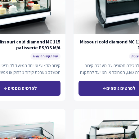
issouri cold diamond MC 115
Missouri cold diamond MC 1
patisserie PS/OS M/A
צונית
יחידת קירור חיצונית
 למכירת חמוצים עם מערכת קירור
קירור מקצועי ומיוחד המיועד לקונדיטור
סטטית ותאורת LED, המחובר או המיועד להתקנה
המשלב מערכת קירור מרחוק או אפשרו
פלג-אין, עם תצוגה…
לפרטים נוספים
לפרטים נוספים
arrow_back
arrow_back