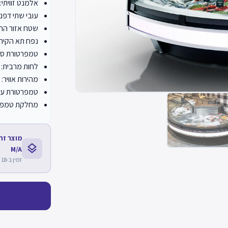
אלמנט זוויתי: SLM-ER90
עובי שתי דפנות צד:
שטח אזור התצוגה: 
נפח תא הקירו
טמפרטורת סביבה
לחות מרבית: עד 
מהירות אוויר: עד ‎0.2 
טמפרטורת עבודה: C
מחלקת טמפרטו
layers
M/A
זמין ב-18 דגמים נוספים