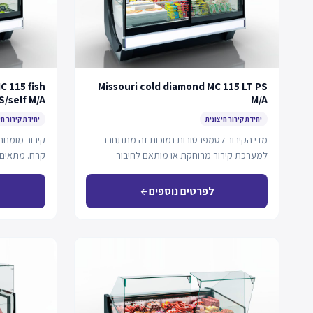
C 115 fish
Missouri cold diamond MC 115 LT PS
S/self M/A
M/A
יחידת קירור חיצונית
יחידת קירור חי
מדי הקירור לטמפרטורות נמוכות זה מתתחבר
קירור מומחה
למערכת קירור מרוחקת או מותאם לחיבור
קרח. מתאים 
פלאג-אין, ומציע קירור…
לפרטים נוספים
arrow_back