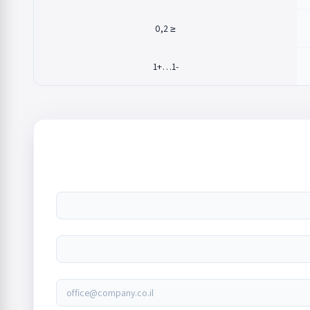
≤ 0,2
-1…+1