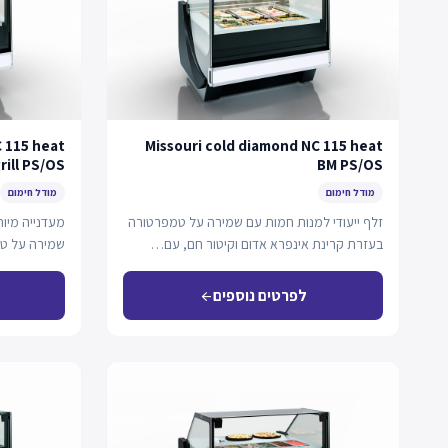
C 115 heat
Missouri cold diamond NC 115 heat
rill PS/OS
BM PS/OS
מודל חימום
מודל חימום
זלף ייעודי למנות חמות עם שמירה על טמפרטורה
מעדנייה מיו
בעזרת קרינת אינפרא אדום וקיטור חם, עם…
שמירה על ט
אינפרה-אדום
לפרטים נוספים
arrow_back