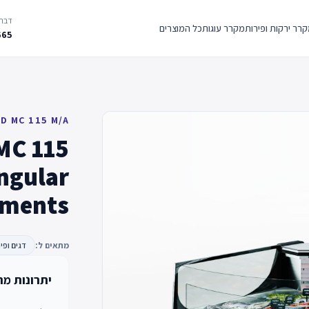
דברו
רר ירקות ופירות
מקרר עוגות
כל המוצרים
665
D MC 115 M/A
MC 115
angular
ements
מתאים ל:
דגים ופיר
יתרונות מר