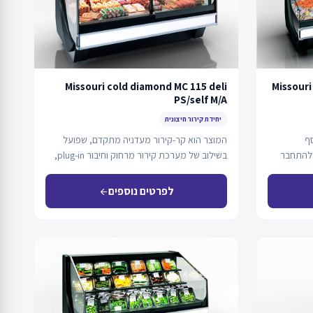
Missouri cold diamond MC 115 deli
Missouri
PS/self M/A
יחידת קירור חיצונית
סף
המוצר הוא קר-קירור מעדניה מתקדם, שפועל
 להתחבר
בשילוב של מערכת קירור מרחוק וחיבור plug-in,
ומיועד להצגת…
לפרטים נוספים
arrow_back