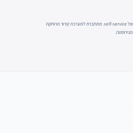
קופה זוויתית ייעודית עם מגש קירור נוסף למכירת דגים על קרח, בשיטה של self-service. מתחברת למערכת קירור מרוחקת