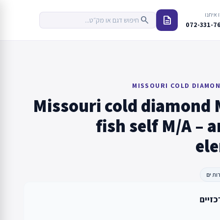
 איתנו
description
search
072-331-7
MISSOURI COLD DIAMON
Missouri cold diamond 
fish self M/A – 
el
ות ים
כזיים