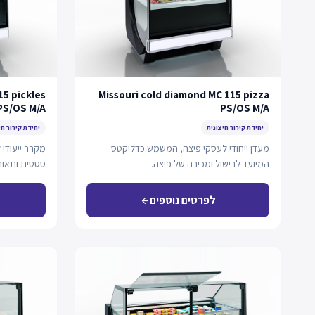
15 pickles
Missouri cold diamond MC 115 pizza
PS/OS M/A
PS/OS M/A
יחידת קירור חיצונית
יחידת קירור חי
מעדן ייחודי לעסקי פיצה, המשמש כדליקטס
מקרר ייעודי
המיועד לבישול ומכירה של פיצה.
כ-Plug-in.
לפרטים נוספים
arrow_back