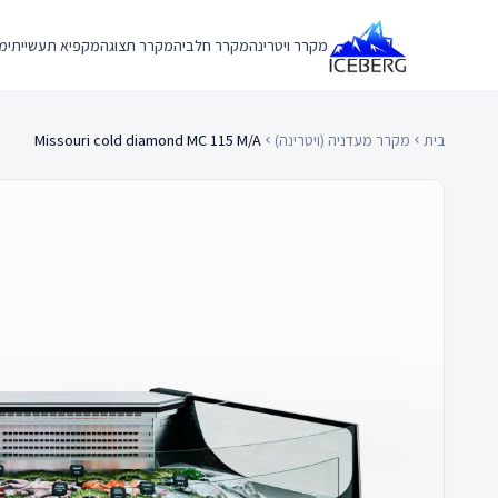
Ski
t
מקרר ויטרינה
מקרר חלביה
מקרר תצוגה
מקפיא תעשייתי
מק
conten
בית
מקרר מעדניה (ויטרינה)
Missouri cold diamond MC 115 M/A
chevron_left
chevron_left