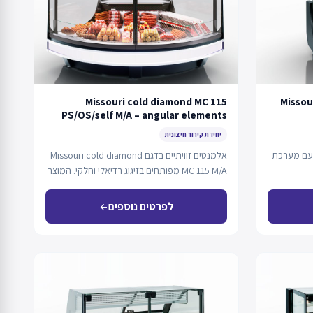
Missouri cold diamond MC 115
Missou
PS/OS/self M/A – angular elements
יחידת קירור חיצונית
 עם מערכת
אלמנטים זוויתיים בדגם Missouri cold diamond
MC 115 M/A מפותחים בזיגוג רדיאלי וחלקי. המוצר
יכול…
לפרטים נוספים
arrow_back