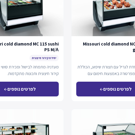
ri cold diamond MC 115 sushi
Missouri cold diamond N
PS M/А
g
יחידת קירור חיצונית
חדת לגריל עם תצורת שיפוע, הכוללת
מעדניה מתמחה לבישול ומכירת סושי
מפרטורה באמצעות חימום עם
קירור חיצונית ותכונות מתקדמות.
 ואדים…
לפרטים נוספים
לפרטים נוספים
arrow_back
arrow_back