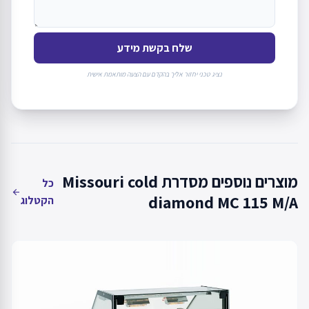
שלח בקשת מידע
נציג טכני יחזור אליך בהקדם עם הצעה מותאמת אישית
מוצרים נוספים מסדרת Missouri cold
כל
arrow_back
diamond MC 115 M/A
הקטלוג