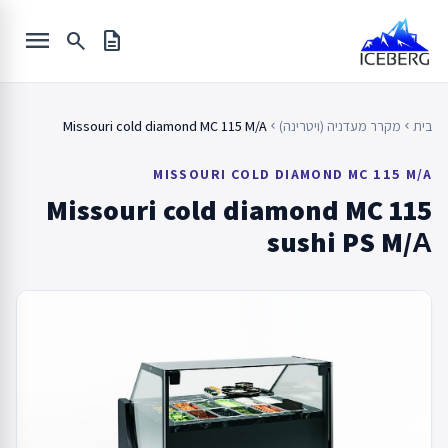
Ski
menu
t
search
description
conten
בית
מקרר מעדניה (ויטרינה)
Missouri cold diamond MC 115 M/A
chevron_left
chevron_left
MISSOURI COLD DIAMOND MC 115 M/A
Missouri cold diamond MC 115
sushi PS M/А