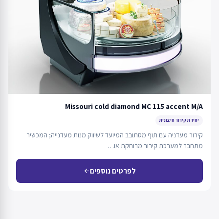
Missouri cold diamond MC 115 accent M/A
יחידת קירור חיצונית
קירור מעדניה עם תוף מסתובב המיועד לשיווק מנות מעדנייה; המכשיר
מתחבר למערכת קירור מרוחקת או…
לפרטים נוספים
arrow_back