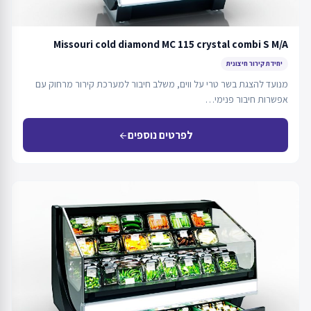
Missouri cold diamond MC 115 crystal combi S M/A
יחידת קירור חיצונית
מנועד להצגת בשר טרי על ווים, משלב חיבור למערכת קירור מרחוק עם
אפשרות חיבור פנימי…
לפרטים נוספים
arrow_back