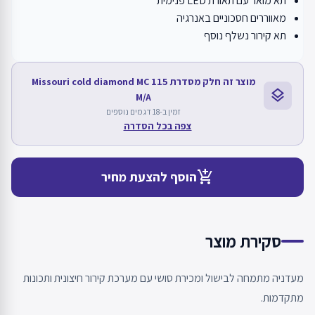
תא מואר עם תאורת LED פנימית
מאווררים חסכוניים באנרגיה
תא קירור נשלף נוסף
מוצר זה חלק מסדרת Missouri cold diamond MC 115
layers
M/A
זמין ב-18 דגמים נוספים
צפה בכל הסדרה
add_shopping_cart
הוסף להצעת מחיר
סקירת מוצר
מעדניה מתמחה לבישול ומכירת סושי עם מערכת קירור חיצונית ותכונות
מתקדמות.