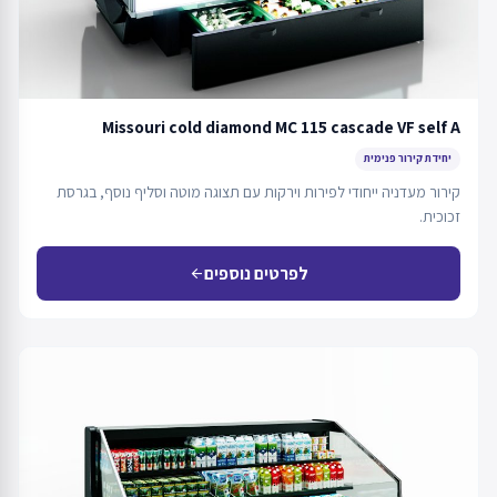
Missouri cold diamond MC 115 cascade VF self A
יחידת קירור פנימית
קירור מעדניה ייחודי לפירות וירקות עם תצוגה מוטה וסליף נוסף, בגרסת
זכוכית.
לפרטים נוספים
arrow_back