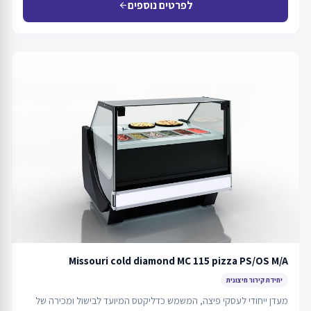
לפרטים נוספים
arrow_back
Missouri cold diamond MC 115 pizza PS/OS M/A
יחידת קירור חיצונית
מעדן ייחודי לעסקי פיצה, המשמש כדליקטס המיועד לבישול ומכירה של