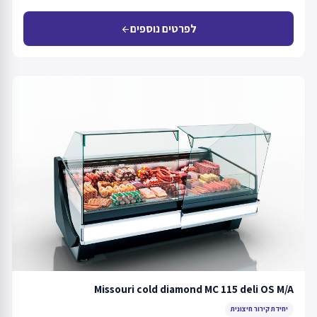
לפרטים נוספים
arrow_back
Missouri cold diamond MC 115 deli OS M/A
יחידת קירור חיצונית