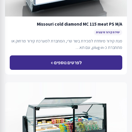
Missouri cold diamond MC 115 meat PS M/A
יחידת קירור חיצונית
מנת קירור מיוחדת למכירת בשר טרי, המחברת למערכת קירור מרחוק או
מתחברת כ-plug-in, עם תא…
לפרטים נוספים
arrow_back